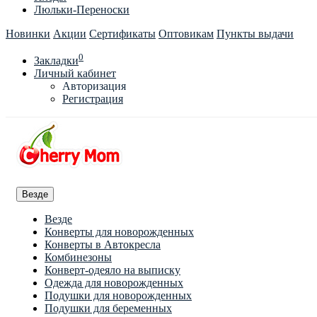
Люльки-Переноски
Новинки
Акции
Сертификаты
Оптовикам
Пункты выдачи
0
Закладки
Личный кабинет
Авторизация
Регистрация
Везде
Везде
Конверты для новорожденных
Конверты в Автокресла
Комбинезоны
Конверт-одеяло на выписку
Одежда для новорожденных
Подушки для новорожденных
Подушки для беременных