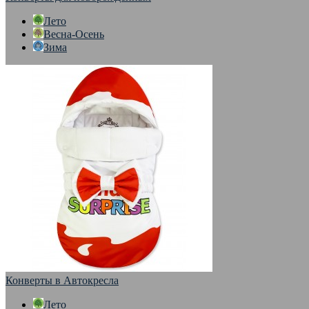
Лето
Весна-Осень
Зима
Конверты в Автокресла
Лето