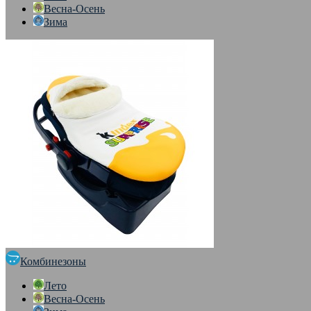
Весна-Осень
Зима
Комбинезоны
Лето
Весна-Осень