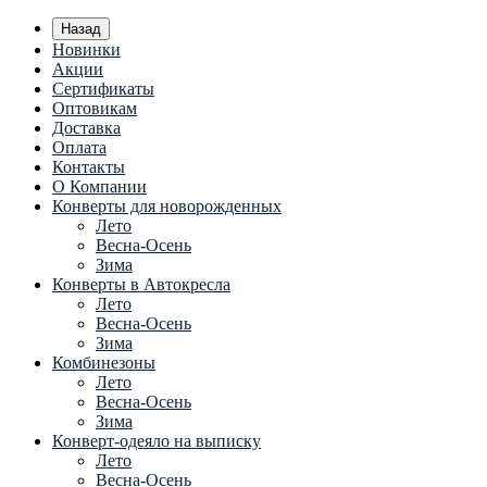
Назад
Новинки
Акции
Сертификаты
Оптовикам
Доставка
Оплата
Контакты
О Компании
Конверты для новорожденных
Лето
Весна-Осень
Зима
Конверты в Автокресла
Лето
Весна-Осень
Зима
Комбинезоны
Лето
Весна-Осень
Зима
Конверт-одеяло на выписку
Лето
Весна-Осень