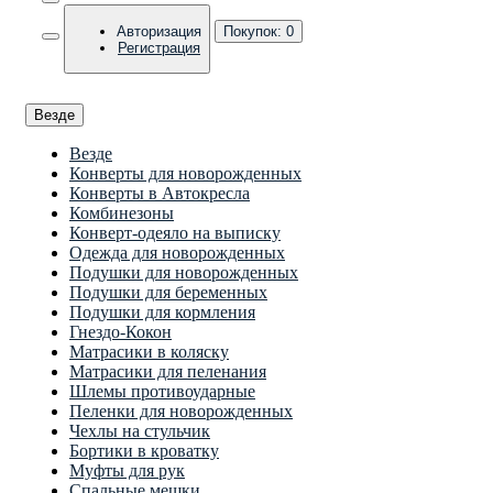
Авторизация
Покупок:
0
Регистрация
Везде
Везде
Конверты для новорожденных
Конверты в Автокресла
Комбинезоны
Конверт-одеяло на выписку
Одежда для новорожденных
Подушки для новорожденных
Подушки для беременных
Подушки для кормления
Гнездо-Кокон
Матрасики в коляску
Матрасики для пеленания
Шлемы противоударные
Пеленки для новорожденных
Чехлы на стульчик
Бортики в кроватку
Муфты для рук
Спальные мешки