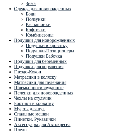
Зима
Одежда для новорожденных
Боди
Ползунки
Распашонки
Кофточки
Комбинезоны
Подушки для новорожденных
Подушки в кроватку
Подушки-Позиционеры
Подушки Бабочка
Подушки для беременных
Подушки для кормления
Гнездо-Кокон
Матрасики в коляску
Матрасики для пеленания
Шлемы противоударные
Пеленки для новорожденных
Чехлы на стульчик
Бортики в кроватку
Муфты для рук
Спальные мешки
Пинетки, Рукавички
Аксессуары для Автокресел
Пледы