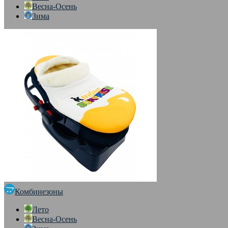
Весна-Осень
Зима
Комбинезоны
Лето
Весна-Осень