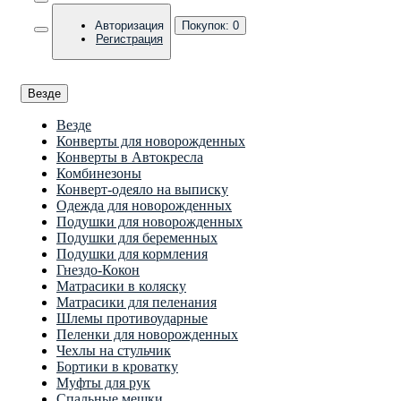
Авторизация
Покупок:
0
Регистрация
Везде
Везде
Конверты для новорожденных
Конверты в Автокресла
Комбинезоны
Конверт-одеяло на выписку
Одежда для новорожденных
Подушки для новорожденных
Подушки для беременных
Подушки для кормления
Гнездо-Кокон
Матрасики в коляску
Матрасики для пеленания
Шлемы противоударные
Пеленки для новорожденных
Чехлы на стульчик
Бортики в кроватку
Муфты для рук
Спальные мешки