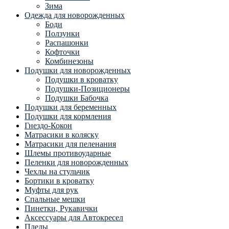
Зима
Одежда для новорожденных
Боди
Ползунки
Распашонки
Кофточки
Комбинезоны
Подушки для новорожденных
Подушки в кроватку
Подушки-Позиционеры
Подушки Бабочка
Подушки для беременных
Подушки для кормления
Гнездо-Кокон
Матрасики в коляску
Матрасики для пеленания
Шлемы противоударные
Пеленки для новорожденных
Чехлы на стульчик
Бортики в кроватку
Муфты для рук
Спальные мешки
Пинетки, Рукавички
Аксессуары для Автокресел
Пледы