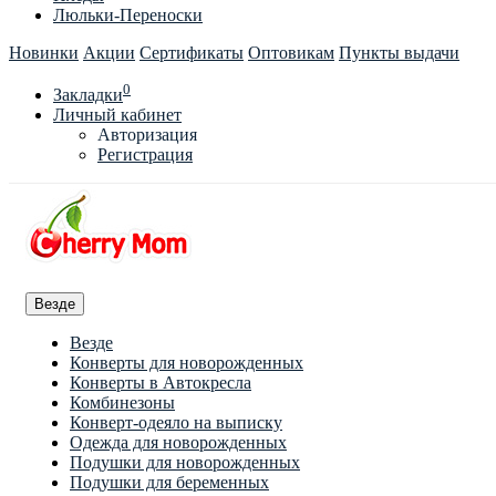
Люльки-Переноски
Новинки
Акции
Сертификаты
Оптовикам
Пункты выдачи
0
Закладки
Личный кабинет
Авторизация
Регистрация
Везде
Везде
Конверты для новорожденных
Конверты в Автокресла
Комбинезоны
Конверт-одеяло на выписку
Одежда для новорожденных
Подушки для новорожденных
Подушки для беременных