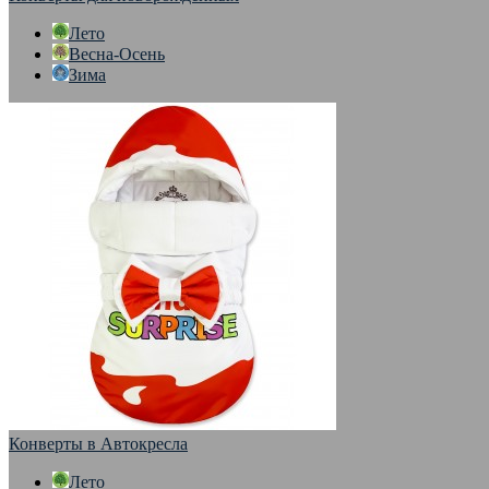
Лето
Весна-Осень
Зима
Конверты в Автокресла
Лето