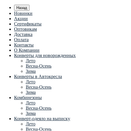
Назад
Новинки
Акции
Сертификаты
Оптовикам
Доставка
Оплата
Контакты
О Компании
Конверты для новорожденных
Лето
Весна-Осень
Зима
Конверты в Автокресла
Лето
Весна-Осень
Зима
Комбинезоны
Лето
Весна-Осень
Зима
Конверт-одеяло на выписку
Лето
Весна-Осень