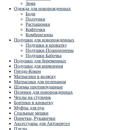
Зима
Одежда для новорожденных
Боди
Ползунки
Распашонки
Кофточки
Комбинезоны
Подушки для новорожденных
Подушки в кроватку
Подушки-Позиционеры
Подушки Бабочка
Подушки для беременных
Подушки для кормления
Гнездо-Кокон
Матрасики в коляску
Матрасики для пеленания
Шлемы противоударные
Пеленки для новорожденных
Чехлы на стульчик
Бортики в кроватку
Муфты для рук
Спальные мешки
Пинетки, Рукавички
Аксессуары для Автокресел
Пледы