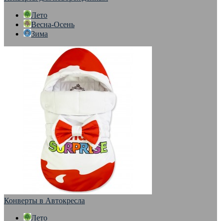
Лето
Весна-Осень
Зима
Конверты в Автокресла
Лето