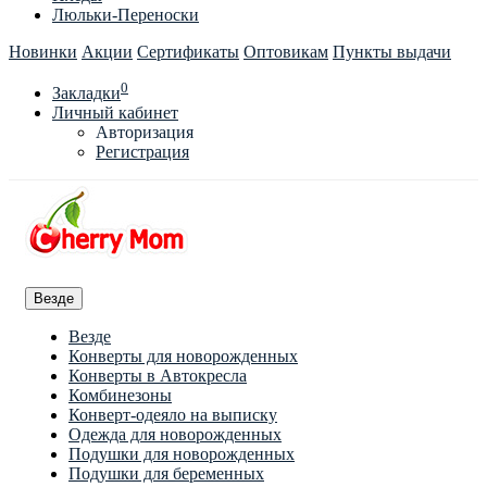
Люльки-Переноски
Новинки
Акции
Сертификаты
Оптовикам
Пункты выдачи
0
Закладки
Личный кабинет
Авторизация
Регистрация
Везде
Везде
Конверты для новорожденных
Конверты в Автокресла
Комбинезоны
Конверт-одеяло на выписку
Одежда для новорожденных
Подушки для новорожденных
Подушки для беременных