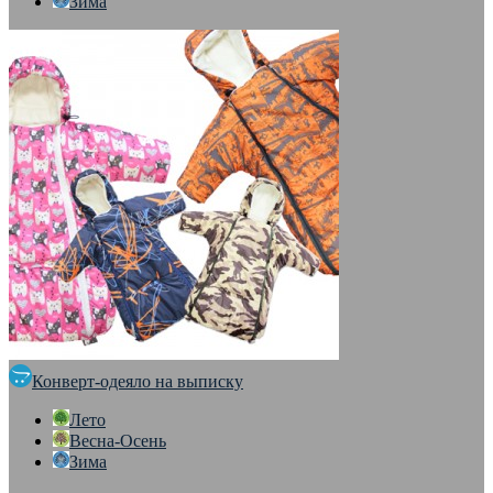
Зима
Конверт-одеяло на выписку
Лето
Весна-Осень
Зима