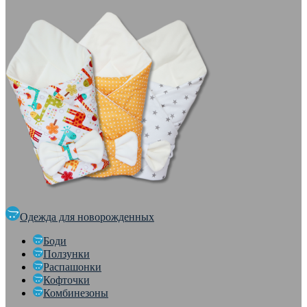
Одежда для новорожденных
Боди
Ползунки
Распашонки
Кофточки
Комбинезоны