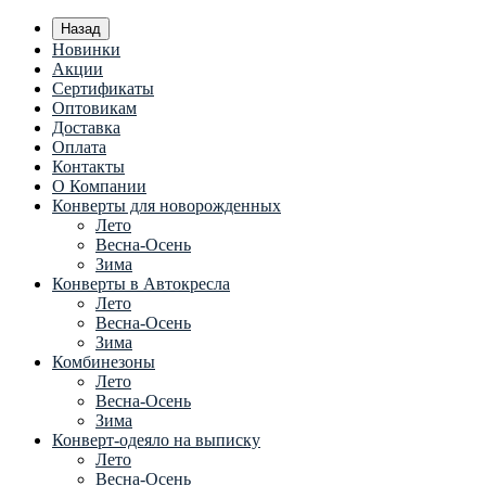
Назад
Новинки
Акции
Сертификаты
Оптовикам
Доставка
Оплата
Контакты
О Компании
Конверты для новорожденных
Лето
Весна-Осень
Зима
Конверты в Автокресла
Лето
Весна-Осень
Зима
Комбинезоны
Лето
Весна-Осень
Зима
Конверт-одеяло на выписку
Лето
Весна-Осень