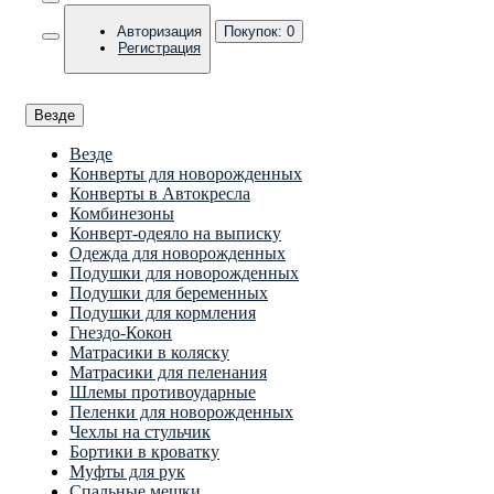
Авторизация
Покупок:
0
Регистрация
Везде
Везде
Конверты для новорожденных
Конверты в Автокресла
Комбинезоны
Конверт-одеяло на выписку
Одежда для новорожденных
Подушки для новорожденных
Подушки для беременных
Подушки для кормления
Гнездо-Кокон
Матрасики в коляску
Матрасики для пеленания
Шлемы противоударные
Пеленки для новорожденных
Чехлы на стульчик
Бортики в кроватку
Муфты для рук
Спальные мешки