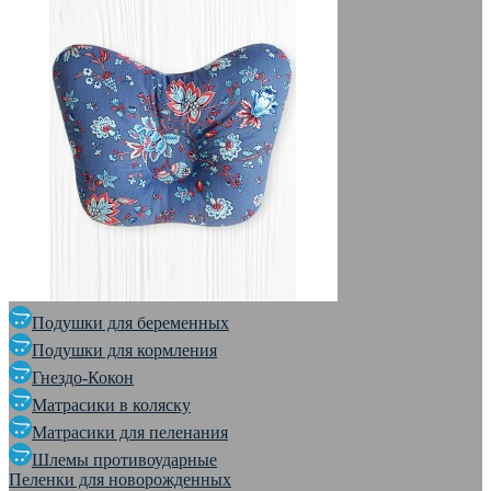
Подушки для беременных
Подушки для кормления
Гнездо-Кокон
Матрасики в коляску
Матрасики для пеленания
Шлемы противоударные
Пеленки для новорожденных