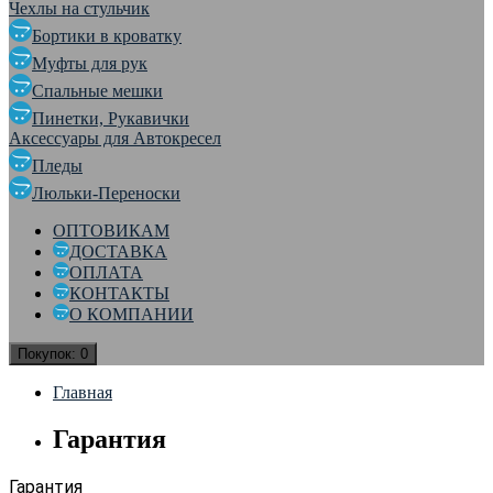
Чехлы на стульчик
Бортики в кроватку
Муфты для рук
Спальные мешки
Пинетки, Рукавички
Аксессуары для Автокресел
Пледы
Люльки-Переноски
ОПТОВИКАМ
ДОСТАВКА
ОПЛАТА
КОНТАКТЫ
О КОМПАНИИ
Покупок:
0
Главная
Гарантия
Гарантия