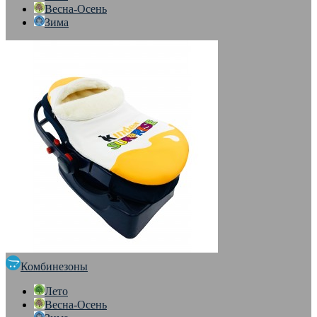
Весна-Осень
Зима
Комбинезоны
Лето
Весна-Осень