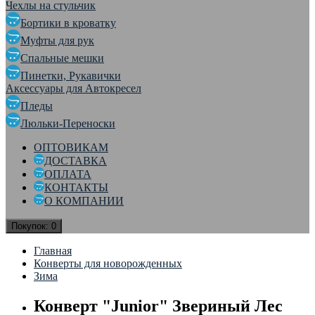
Чехлы на стульчик
Бортики в кроватку
Муфты для рук
Спальные мешки
Пинетки, Рукавички
Аксессуары для Автокресел
Пледы
Люльки-Переноски
ОПТОВИКАМ
ДОСТАВКА
ОПЛАТА
КОНТАКТЫ
О КОМПАНИИ
Покупок:
0
Главная
Конверты для новорожденных
Зима
Конверт "Junior" Звериный Лес