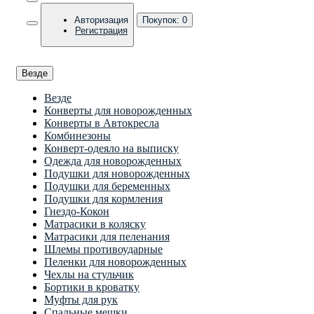
Авторизация
Покупок:
0
Регистрация
Везде
Везде
Конверты для новорожденных
Конверты в Автокресла
Комбинезоны
Конверт-одеяло на выписку
Одежда для новорожденных
Подушки для новорожденных
Подушки для беременных
Подушки для кормления
Гнездо-Кокон
Матрасики в коляску
Матрасики для пеленания
Шлемы противоударные
Пеленки для новорожденных
Чехлы на стульчик
Бортики в кроватку
Муфты для рук
Спальные мешки