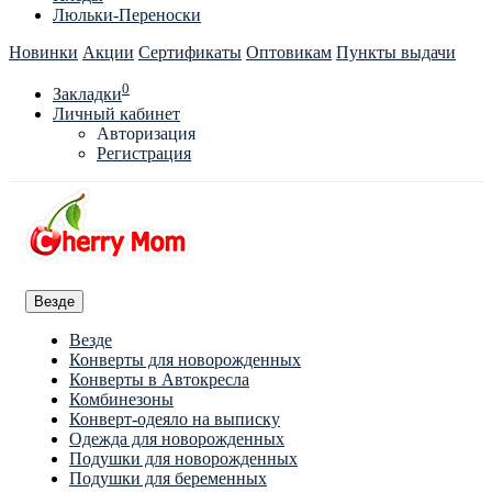
Люльки-Переноски
Новинки
Акции
Сертификаты
Оптовикам
Пункты выдачи
0
Закладки
Личный кабинет
Авторизация
Регистрация
Везде
Везде
Конверты для новорожденных
Конверты в Автокресла
Комбинезоны
Конверт-одеяло на выписку
Одежда для новорожденных
Подушки для новорожденных
Подушки для беременных