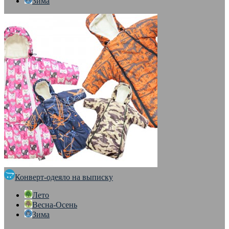
Зима
Конверт-одеяло на выписку
Лето
Весна-Осень
Зима