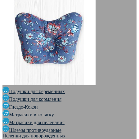
Подушки для беременных
Подушки для кормления
Гнездо-Кокон
Матрасики в коляску
Матрасики для пеленания
Шлемы противоударные
Пеленки для новорожденных