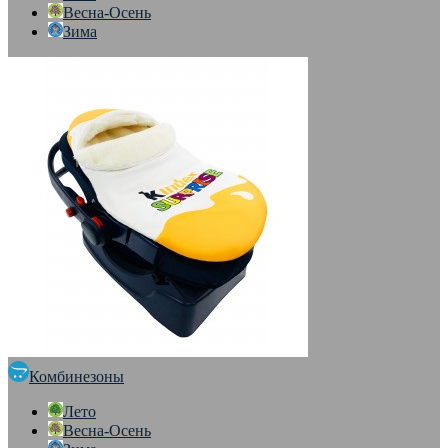
Весна-Осень
Зима
Комбинезоны
Лето
Весна-Осень