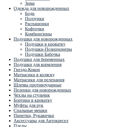
Зима
Одежда для новорожденных
Боди
Ползунки
Распашонки
Кофточки
Комбинезоны
Подушки для новорожденных
Подушки в кроватку
Подушки-Позиционеры
Подушки Бабочка
Подушки для беременных
Подушки для кормления
Гнездо-Кокон
Матрасики в коляску
Матрасики для пеленания
Шлемы противоударные
Пеленки для новорожденных
Чехлы на стульчик
Бортики в кроватку
Муфты для рук
Спальные мешки
Пинетки, Рукавички
Аксессуары для Автокресел
Пледы