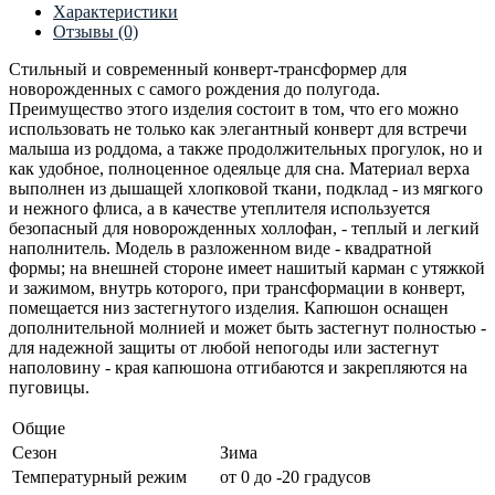
Характеристики
Отзывы (0)
Стильный и современный конверт-трансформер для
новорожденных с самого рождения до полугода.
Преимущество этого изделия состоит в том, что его можно
использовать не только как элегантный конверт для встречи
малыша из роддома, а также продолжительных прогулок, но и
как удобное, полноценное одеяльце для сна. Материал верха
выполнен из дышащей хлопковой ткани, подклад - из мягкого
и нежного флиса, а в качестве утеплителя используется
безопасный для новорожденных холлофан, - теплый и легкий
наполнитель. Модель в разложенном виде - квадратной
формы; на внешней стороне имеет нашитый карман с утяжкой
и зажимом, внутрь которого, при трансформации в конверт,
помещается низ застегнутого изделия. Капюшон оснащен
дополнительной молнией и может быть застегнут полностью -
для надежной защиты от любой непогоды или застегнут
наполовину - края капюшона отгибаются и закрепляются на
пуговицы.
Общие
Сезон
Зима
Температурный режим
от 0 до -20 градусов