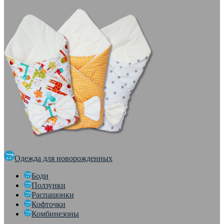
Одежда для новорожденных
Боди
Ползунки
Распашонки
Кофточки
Комбинезоны