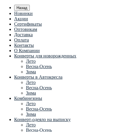
Назад
Новинки
Акции
Сертификаты
Оптовикам
Доставка
Оплата
Контакты
О Компании
Конверты для новорожденных
Лето
Весна-Осень
Зима
Конверты в Автокресла
Лето
Весна-Осень
Зима
Комбинезоны
Лето
Весна-Осень
Зима
Конверт-одеяло на выписку
Лето
Весна-Осень