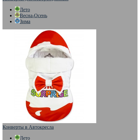
Лето
Весна-Осень
Зима
Конверты в Автокресла
Лето