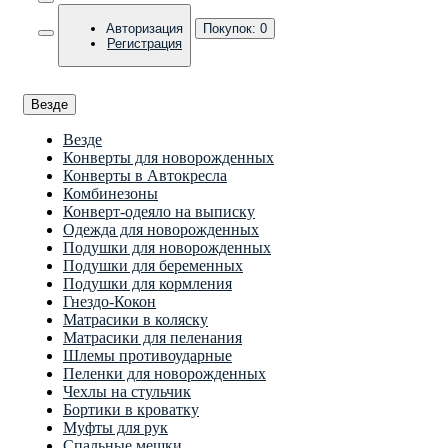
Авторизация
Покупок:
0
Регистрация
Везде
Везде
Конверты для новорожденных
Конверты в Автокресла
Комбинезоны
Конверт-одеяло на выписку
Одежда для новорожденных
Подушки для новорожденных
Подушки для беременных
Подушки для кормления
Гнездо-Кокон
Матрасики в коляску
Матрасики для пеленания
Шлемы противоударные
Пеленки для новорожденных
Чехлы на стульчик
Бортики в кроватку
Муфты для рук
Спальные мешки