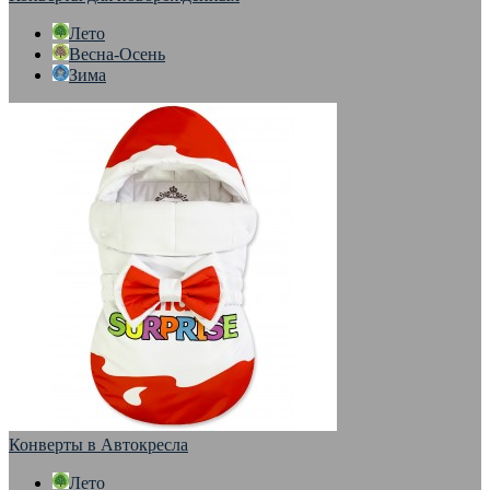
Лето
Весна-Осень
Зима
Конверты в Автокресла
Лето