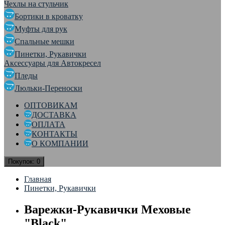
Чехлы на стульчик
Бортики в кроватку
Муфты для рук
Спальные мешки
Пинетки, Рукавички
Аксессуары для Автокресел
Пледы
Люльки-Переноски
ОПТОВИКАМ
ДОСТАВКА
ОПЛАТА
КОНТАКТЫ
О КОМПАНИИ
Покупок:
0
Главная
Пинетки, Рукавички
Варежки-Рукавички Меховые
"Black"