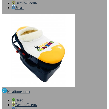
Весна-Осень
Зима
Комбинезоны
Лето
Весна-Осень