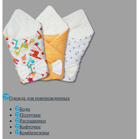
Одежда для новорожденных
Боди
Ползунки
Распашонки
Кофточки
Комбинезоны