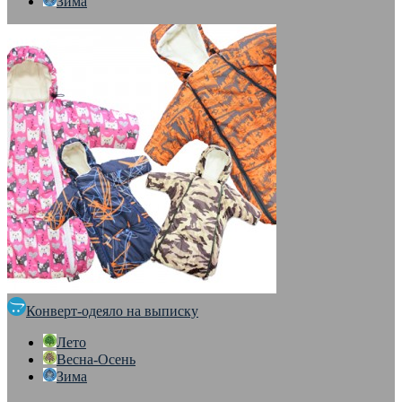
Зима
Конверт-одеяло на выписку
Лето
Весна-Осень
Зима