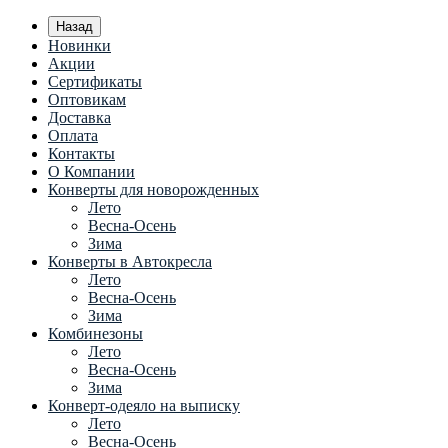
Назад
Новинки
Акции
Сертификаты
Оптовикам
Доставка
Оплата
Контакты
О Компании
Конверты для новорожденных
Лето
Весна-Осень
Зима
Конверты в Автокресла
Лето
Весна-Осень
Зима
Комбинезоны
Лето
Весна-Осень
Зима
Конверт-одеяло на выписку
Лето
Весна-Осень