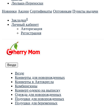
Люльки-Переноски
Новинки
Акции
Сертификаты
Оптовикам
Пункты выдачи
0
Закладки
Личный кабинет
Авторизация
Регистрация
Везде
Везде
Конверты для новорожденных
Конверты в Автокресла
Комбинезоны
Конверт-одеяло на выписку
Одежда для новорожденных
Подушки для новорожденных
Подушки для беременных