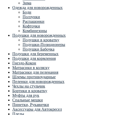
Зима
Одежда для новорожденных
Боди
Ползунки
Распашонки
Кофточки
Комбинезоны
Подушки для новорожденных
Подушки в кроватку
Подушки-Позиционеры
Подушки Бабочка
Подушки для беременных
Подушки для кормления
Гнездо-Кокон
Матрасики в коляску
Матрасики для пеленания
Шлемы противоударные
Пеленки для новорожденных
Чехлы на стульчик
Бортики в кроватку
Муфты для рук
Спальные мешки
Пинетки, Рукавички
Аксессуары для Автокресел
Пледы