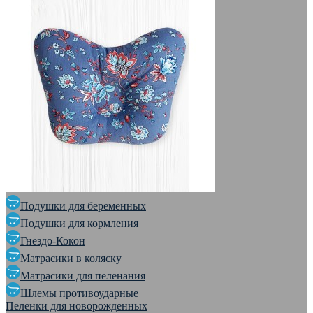
Подушки для беременных
Подушки для кормления
Гнездо-Кокон
Матрасики в коляску
Матрасики для пеленания
Шлемы противоударные
Пеленки для новорожденных