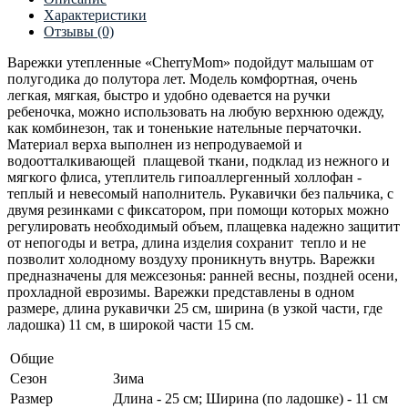
Характеристики
Отзывы (0)
Варежки утепленные «CherryMom» подойдут малышам от
полугодика до полутора лет. Модель комфортная, очень
легкая, мягкая, быстро и удобно одевается на ручки
ребеночка, можно использовать на любую верхнюю одежду,
как комбинезон, так и тоненькие нательные перчаточки.
Материал верха выполнен из непродуваемой и
водоотталкивающей плащевой ткани, подклад из нежного и
мягкого флиса, утеплитель гипоаллергенный холлофан -
теплый и невесомый наполнитель.
Рукавички без пальчика, с
двумя резинками с фиксатором, при помощи которых можно
регулировать необходимый объем, плащевка надежно защитит
от непогоды и ветра, длина изделия сохранит тепло и не
позволит холодному воздуху проникнуть внутрь.
Варежки
предназначены для межсезонья: ранней весны, поздней осени,
прохладной еврозимы. Варежки представлены в одном
размере, длина рукавички 25 см, ширина (в узкой части, где
ладошка) 11 см, в широкой части 15 см.
Общие
Сезон
Зима
Размер
Длина - 25 см; Ширина (по ладошке) - 11 см