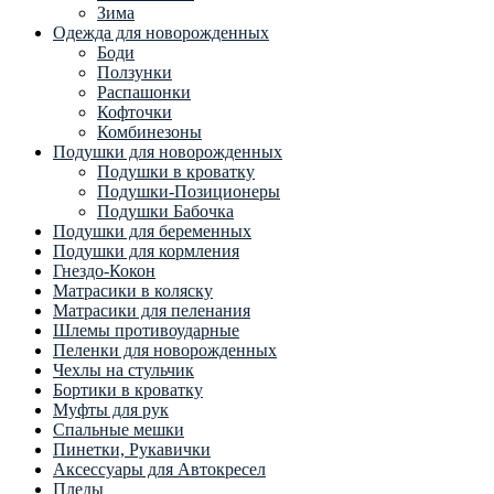
Зима
Одежда для новорожденных
Боди
Ползунки
Распашонки
Кофточки
Комбинезоны
Подушки для новорожденных
Подушки в кроватку
Подушки-Позиционеры
Подушки Бабочка
Подушки для беременных
Подушки для кормления
Гнездо-Кокон
Матрасики в коляску
Матрасики для пеленания
Шлемы противоударные
Пеленки для новорожденных
Чехлы на стульчик
Бортики в кроватку
Муфты для рук
Спальные мешки
Пинетки, Рукавички
Аксессуары для Автокресел
Пледы