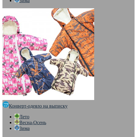
Зима
Конверт-одеяло на выписку
Лето
Весна-Осень
Зима