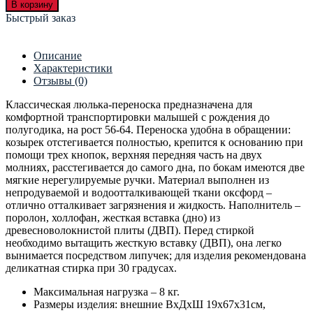
В корзину
Быстрый заказ
Описание
Характеристики
Отзывы (0)
Классическая люлька-переноска предназначена для
комфортной транспортировки малышей с рождения до
полугодика, на рост 56-64. Переноска удобна в обращении:
козырек отстегивается полностью, крепится к основанию при
помощи трех кнопок, верхняя передняя часть на двух
молниях, расстегивается до самого дна, по бокам имеются две
мягкие нерегулируемые ручки. Материал выполнен из
непродуваемой и водоотталкивающей ткани оксфорд –
отлично отталкивает загрязнения и жидкость. Наполнитель –
поролон, холлофан, жесткая вставка (дно) из
древесноволокнистой плиты (ДВП). Перед стиркой
необходимо вытащить жесткую вставку (ДВП), она легко
вынимается посредством липучек; для изделия рекомендована
деликатная стирка при 30 градусах.
Максимальная нагрузка – 8 кг.
Размеры изделия: внешние ВхДхШ 19х67х31см,