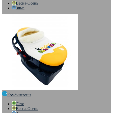
Весна-Осень
Зима
Комбинезоны
Лето
Весна-Осень