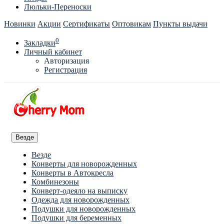
Люльки-Переноски
Новинки
Акции
Сертификаты
Оптовикам
Пункты выдачи
0
Закладки
Личный кабинет
Авторизация
Регистрация
Везде
Везде
Конверты для новорожденных
Конверты в Автокресла
Комбинезоны
Конверт-одеяло на выписку
Одежда для новорожденных
Подушки для новорожденных
Подушки для беременных