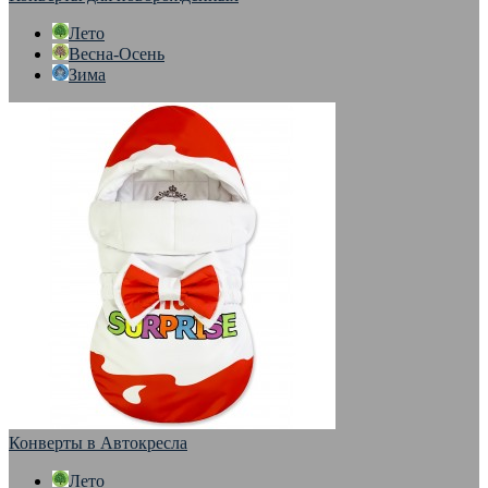
Лето
Весна-Осень
Зима
Конверты в Автокресла
Лето