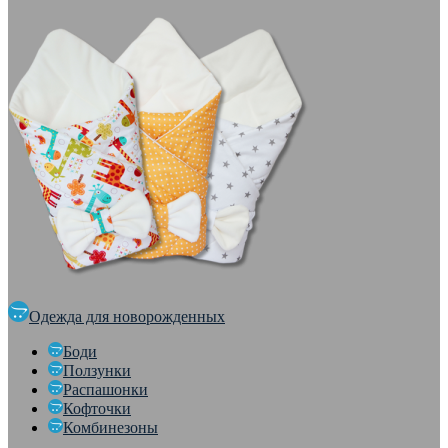
Одежда для новорожденных
Боди
Ползунки
Распашонки
Кофточки
Комбинезоны