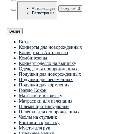
Авторизация
Покупок:
0
Регистрация
Везде
Везде
Конверты для новорожденных
Конверты в Автокресла
Комбинезоны
Конверт-одеяло на выписку
Одежда для новорожденных
Подушки для новорожденных
Подушки для беременных
Подушки для кормления
Гнездо-Кокон
Матрасики в коляску
Матрасики для пеленания
Шлемы противоударные
Пеленки для новорожденных
Чехлы на стульчик
Бортики в кроватку
Муфты для рук
Спальные мешки