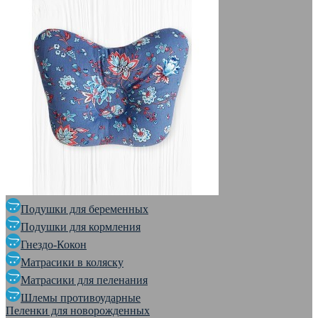
Подушки для беременных
Подушки для кормления
Гнездо-Кокон
Матрасики в коляску
Матрасики для пеленания
Шлемы противоударные
Пеленки для новорожденных