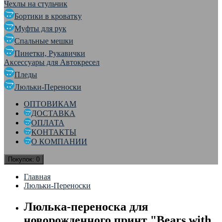
Чехлы на стульчик
Бортики в кроватку
Муфты для рук
Спальные мешки
Пинетки, Рукавички
Аксессуары для Автокресел
Пледы
Люльки-Переноски
ОПТОВИКАМ
ДОСТАВКА
ОПЛАТА
КОНТАКТЫ
О КОМПАНИИ
Покупок:
0
Главная
Люльки-Переноски
Люлька-переноска для
новорожденного принт "Bears with