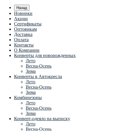
Назад
Новинки
Акции
Сертификаты
Оптовикам
Доставка
Оплата
Контакты
О Компании
Конверты для новорожденных
Лето
Весна-Осень
Зима
Конверты в Автокресла
Лето
Весна-Осень
Зима
Комбинезоны
Лето
Весна-Осень
Зима
Конверт-одеяло на выписку
Лето
Весна-Осень