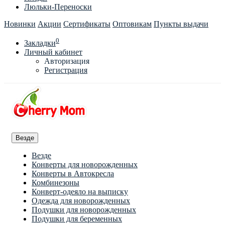
Люльки-Переноски
Новинки
Акции
Сертификаты
Оптовикам
Пункты выдачи
0
Закладки
Личный кабинет
Авторизация
Регистрация
Везде
Везде
Конверты для новорожденных
Конверты в Автокресла
Комбинезоны
Конверт-одеяло на выписку
Одежда для новорожденных
Подушки для новорожденных
Подушки для беременных