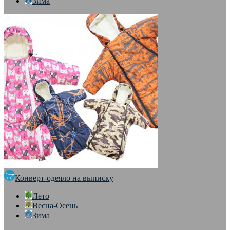
Зима
Конверт-одеяло на выписку
Лето
Весна-Осень
Зима