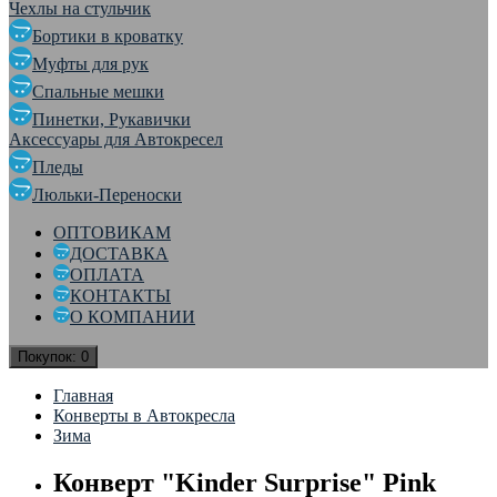
Чехлы на стульчик
Бортики в кроватку
Муфты для рук
Спальные мешки
Пинетки, Рукавички
Аксессуары для Автокресел
Пледы
Люльки-Переноски
ОПТОВИКАМ
ДОСТАВКА
ОПЛАТА
КОНТАКТЫ
О КОМПАНИИ
Покупок:
0
Главная
Конверты в Автокресла
Зима
Конверт "Kinder Surprise" Pink