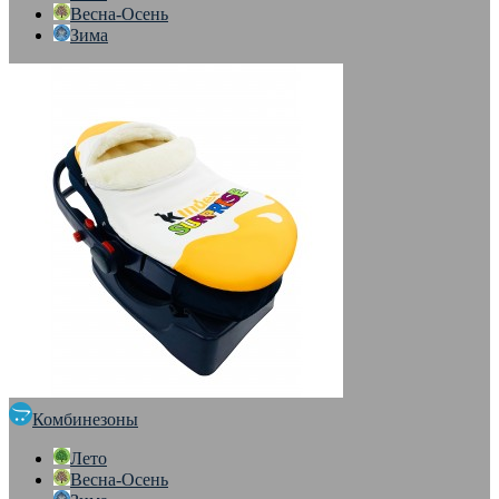
Весна-Осень
Зима
Комбинезоны
Лето
Весна-Осень