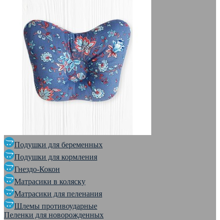
Подушки для беременных
Подушки для кормления
Гнездо-Кокон
Матрасики в коляску
Матрасики для пеленания
Шлемы противоударные
Пеленки для новорожденных