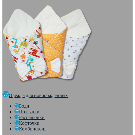
Одежда для новорожденных
Боди
Ползунки
Распашонки
Кофточки
Комбинезоны