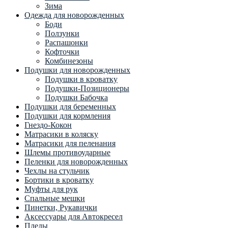
Зима
Одежда для новорожденных
Боди
Ползунки
Распашонки
Кофточки
Комбинезоны
Подушки для новорожденных
Подушки в кроватку
Подушки-Позиционеры
Подушки Бабочка
Подушки для беременных
Подушки для кормления
Гнездо-Кокон
Матрасики в коляску
Матрасики для пеленания
Шлемы противоударные
Пеленки для новорожденных
Чехлы на стульчик
Бортики в кроватку
Муфты для рук
Спальные мешки
Пинетки, Рукавички
Аксессуары для Автокресел
Пледы