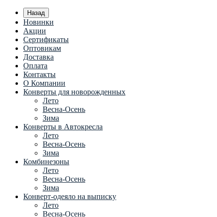
Назад
Новинки
Акции
Сертификаты
Оптовикам
Доставка
Оплата
Контакты
О Компании
Конверты для новорожденных
Лето
Весна-Осень
Зима
Конверты в Автокресла
Лето
Весна-Осень
Зима
Комбинезоны
Лето
Весна-Осень
Зима
Конверт-одеяло на выписку
Лето
Весна-Осень