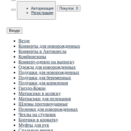
Авторизация
Покупок:
0
Регистрация
Везде
Везде
Конверты для новорожденных
Конверты в Автокресла
Комбинезоны
Конверт-одеяло на выписку
Одежда для новорожденных
Подушки для новорожденных
Подушки для беременных
Подушки для кормления
Гнездо-Кокон
Матрасики в коляску
Матрасики для пеленания
Шлемы противоударные
Пеленки для новорожденных
Чехлы на стульчик
Бортики в кроватку
Муфты для рук
Спальные мешки