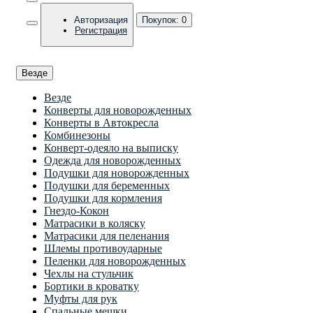
Авторизация
Покупок:
0
Регистрация
Везде
Везде
Конверты для новорожденных
Конверты в Автокресла
Комбинезоны
Конверт-одеяло на выписку
Одежда для новорожденных
Подушки для новорожденных
Подушки для беременных
Подушки для кормления
Гнездо-Кокон
Матрасики в коляску
Матрасики для пеленания
Шлемы противоударные
Пеленки для новорожденных
Чехлы на стульчик
Бортики в кроватку
Муфты для рук
Спальные мешки