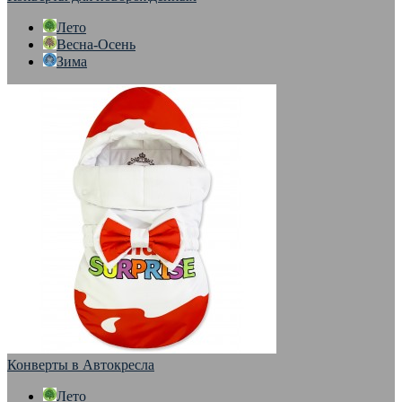
Лето
Весна-Осень
Зима
Конверты в Автокресла
Лето