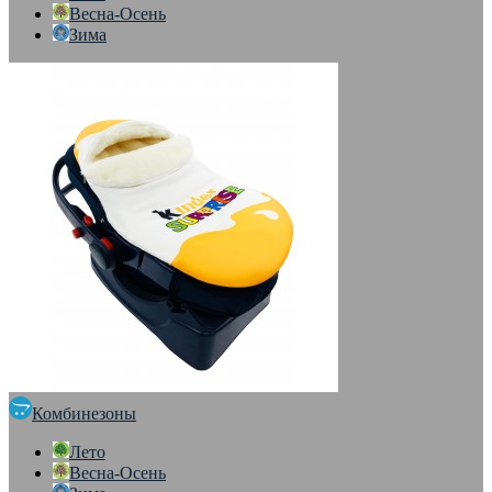
Весна-Осень
Зима
Комбинезоны
Лето
Весна-Осень