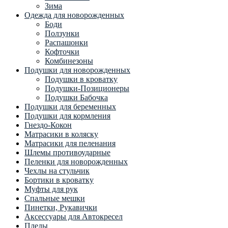
Зима
Одежда для новорожденных
Боди
Ползунки
Распашонки
Кофточки
Комбинезоны
Подушки для новорожденных
Подушки в кроватку
Подушки-Позиционеры
Подушки Бабочка
Подушки для беременных
Подушки для кормления
Гнездо-Кокон
Матрасики в коляску
Матрасики для пеленания
Шлемы противоударные
Пеленки для новорожденных
Чехлы на стульчик
Бортики в кроватку
Муфты для рук
Спальные мешки
Пинетки, Рукавички
Аксессуары для Автокресел
Пледы