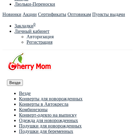
Люльки-Переноски
Новинки
Акции
Сертификаты
Оптовикам
Пункты выдачи
0
Закладки
Личный кабинет
Авторизация
Регистрация
Везде
Везде
Конверты для новорожденных
Конверты в Автокресла
Комбинезоны
Конверт-одеяло на выписку
Одежда для новорожденных
Подушки для новорожденных
Подушки для беременных