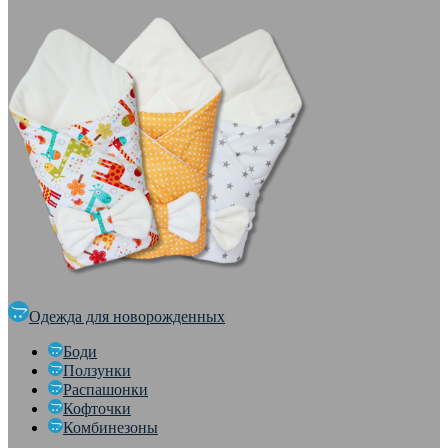
Одежда для новорожденных
Боди
Ползунки
Распашонки
Кофточки
Комбинезоны