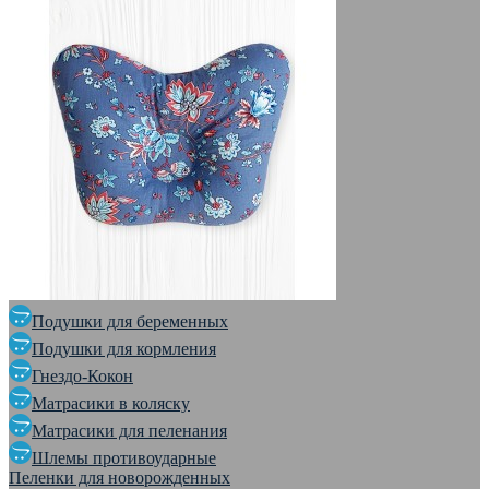
Подушки для беременных
Подушки для кормления
Гнездо-Кокон
Матрасики в коляску
Матрасики для пеленания
Шлемы противоударные
Пеленки для новорожденных