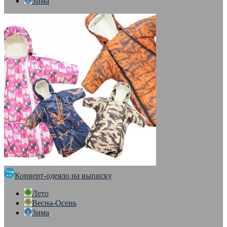
Зима
Конверт-одеяло на выписку
Лето
Весна-Осень
Зима