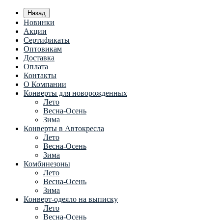
Назад
Новинки
Акции
Сертификаты
Оптовикам
Доставка
Оплата
Контакты
О Компании
Конверты для новорожденных
Лето
Весна-Осень
Зима
Конверты в Автокресла
Лето
Весна-Осень
Зима
Комбинезоны
Лето
Весна-Осень
Зима
Конверт-одеяло на выписку
Лето
Весна-Осень