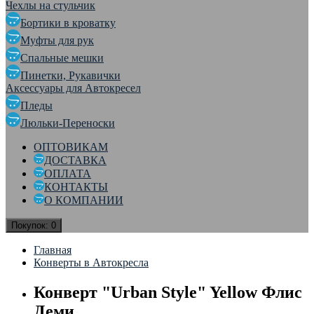
Чехлы на стульчик
Бортики в кроватку
Муфты для рук
Спальные мешки
Пинетки, Рукавички
Аксессуары для Автокресел
Пледы
Люльки-Переноски
ОПТОВИКАМ
ДОСТАВКА
ОПЛАТА
КОНТАКТЫ
О КОМПАНИИ
Покупок:
0
Главная
Конверты в Автокресла
Конверт "Urban Style" Yellow Флис
Деми