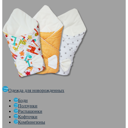
Одежда для новорожденных
Боди
Ползунки
Распашонки
Кофточки
Комбинезоны