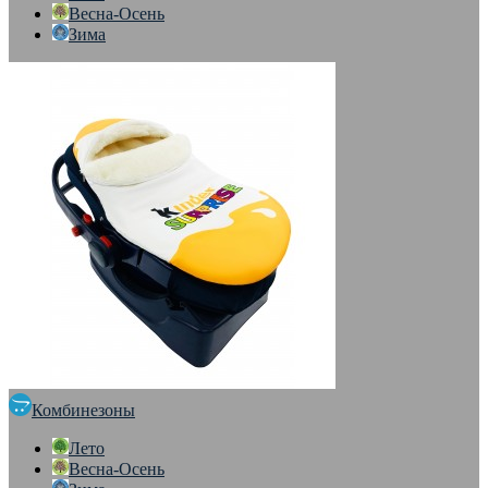
Весна-Осень
Зима
Комбинезоны
Лето
Весна-Осень