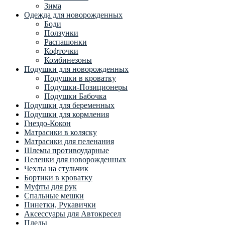
Зима
Одежда для новорожденных
Боди
Ползунки
Распашонки
Кофточки
Комбинезоны
Подушки для новорожденных
Подушки в кроватку
Подушки-Позиционеры
Подушки Бабочка
Подушки для беременных
Подушки для кормления
Гнездо-Кокон
Матрасики в коляску
Матрасики для пеленания
Шлемы противоударные
Пеленки для новорожденных
Чехлы на стульчик
Бортики в кроватку
Муфты для рук
Спальные мешки
Пинетки, Рукавички
Аксессуары для Автокресел
Пледы