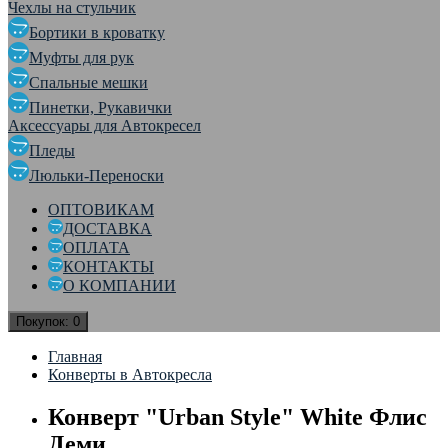
Чехлы на стульчик
Бортики в кроватку
Муфты для рук
Спальные мешки
Пинетки, Рукавички
Аксессуары для Автокресел
Пледы
Люльки-Переноски
ОПТОВИКАМ
ДОСТАВКА
ОПЛАТА
КОНТАКТЫ
О КОМПАНИИ
Покупок:
0
Главная
Конверты в Автокресла
Конверт "Urban Style" White Флис
Деми