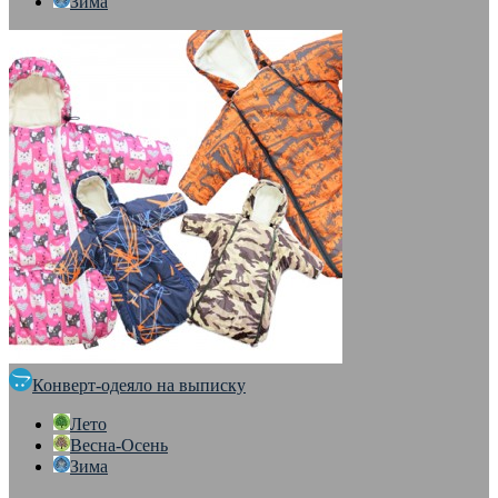
Зима
Конверт-одеяло на выписку
Лето
Весна-Осень
Зима