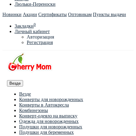
Люльки-Переноски
Новинки
Акции
Сертификаты
Оптовикам
Пункты выдачи
0
Закладки
Личный кабинет
Авторизация
Регистрация
Везде
Везде
Конверты для новорожденных
Конверты в Автокресла
Комбинезоны
Конверт-одеяло на выписку
Одежда для новорожденных
Подушки для новорожденных
Подушки для беременных