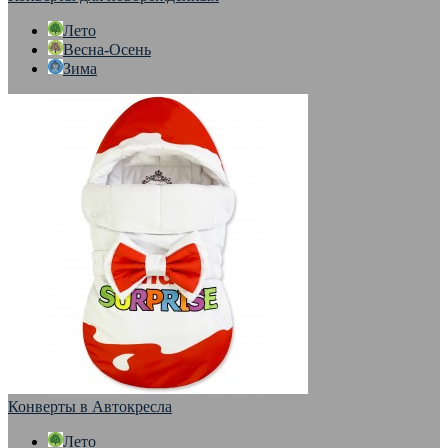
Лето
Весна-Осень
Зима
Конверты в Автокресла
Лето