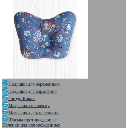
Подушки для беременных
Подушки для кормления
Гнездо-Кокон
Матрасики в коляску
Матрасики для пеленания
Шлемы противоударные
Пеленки для новорожденных