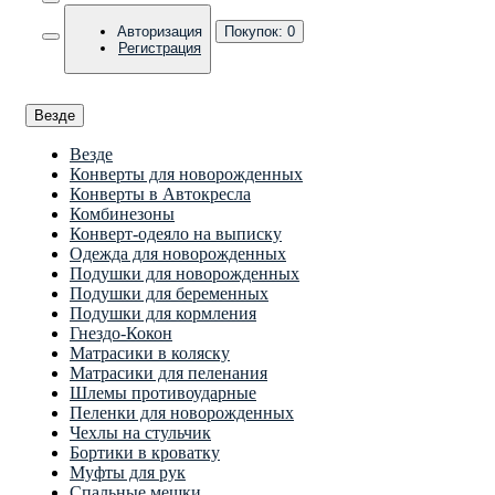
Авторизация
Покупок:
0
Регистрация
Везде
Везде
Конверты для новорожденных
Конверты в Автокресла
Комбинезоны
Конверт-одеяло на выписку
Одежда для новорожденных
Подушки для новорожденных
Подушки для беременных
Подушки для кормления
Гнездо-Кокон
Матрасики в коляску
Матрасики для пеленания
Шлемы противоударные
Пеленки для новорожденных
Чехлы на стульчик
Бортики в кроватку
Муфты для рук
Спальные мешки