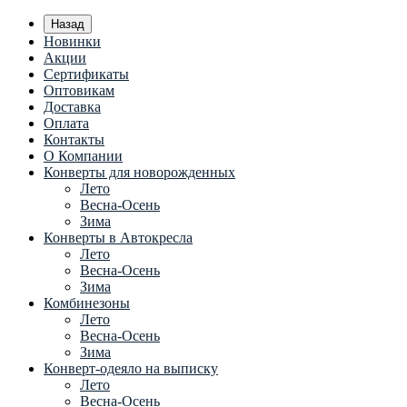
Назад
Новинки
Акции
Сертификаты
Оптовикам
Доставка
Оплата
Контакты
О Компании
Конверты для новорожденных
Лето
Весна-Осень
Зима
Конверты в Автокресла
Лето
Весна-Осень
Зима
Комбинезоны
Лето
Весна-Осень
Зима
Конверт-одеяло на выписку
Лето
Весна-Осень