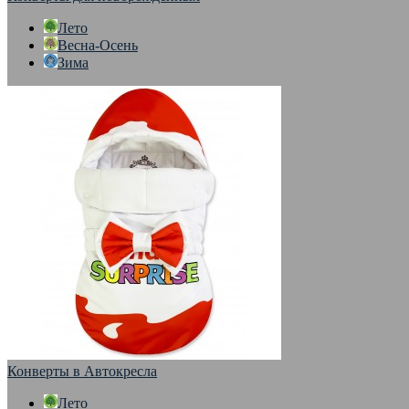
Лето
Весна-Осень
Зима
Конверты в Автокресла
Лето