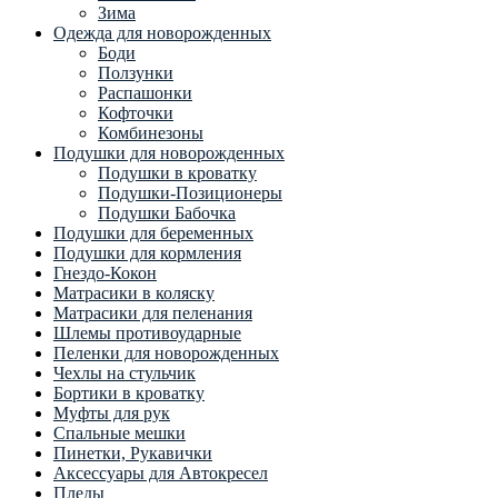
Зима
Одежда для новорожденных
Боди
Ползунки
Распашонки
Кофточки
Комбинезоны
Подушки для новорожденных
Подушки в кроватку
Подушки-Позиционеры
Подушки Бабочка
Подушки для беременных
Подушки для кормления
Гнездо-Кокон
Матрасики в коляску
Матрасики для пеленания
Шлемы противоударные
Пеленки для новорожденных
Чехлы на стульчик
Бортики в кроватку
Муфты для рук
Спальные мешки
Пинетки, Рукавички
Аксессуары для Автокресел
Пледы