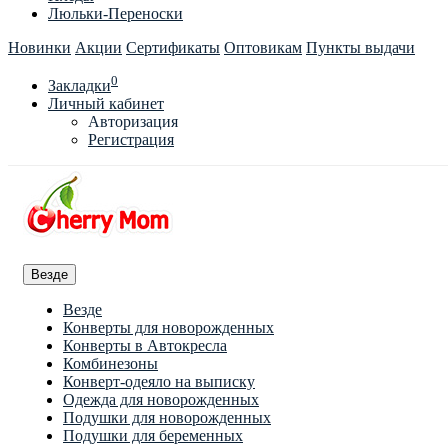
Люльки-Переноски
Новинки
Акции
Сертификаты
Оптовикам
Пункты выдачи
0
Закладки
Личный кабинет
Авторизация
Регистрация
Везде
Везде
Конверты для новорожденных
Конверты в Автокресла
Комбинезоны
Конверт-одеяло на выписку
Одежда для новорожденных
Подушки для новорожденных
Подушки для беременных