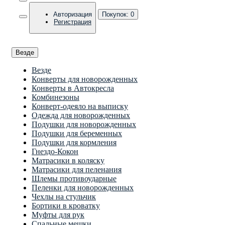
Авторизация
Покупок:
0
Регистрация
Везде
Везде
Конверты для новорожденных
Конверты в Автокресла
Комбинезоны
Конверт-одеяло на выписку
Одежда для новорожденных
Подушки для новорожденных
Подушки для беременных
Подушки для кормления
Гнездо-Кокон
Матрасики в коляску
Матрасики для пеленания
Шлемы противоударные
Пеленки для новорожденных
Чехлы на стульчик
Бортики в кроватку
Муфты для рук
Спальные мешки