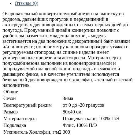
Отзывы (0)
Очаровательный конверт-полукомбинезон на выписку из
роддома, дальнейших прогулок и передвижений в
автосредствах для новорожденных с самых первых дней до
полугода. Продуманный дизайн конвертика позволит с
удобством разместить младенца внутри, - модель
застегивается на два положения: декоративный бант-завязки
и/или липучки; по периметру капюшона проходит утяжка с
регулируемым стопором; на спинке изделие имеет
универсальные прорези для автокресла. Материал верха
полукомбинезона выполнен из водонепроницаемой и
непродуваемой плащевой ткани, подклад - из мягкого и
дышащего флиса, а в качестве утеплителя используется
безопасный для новорожденных холлофан, - теплый и легкий
наполнитель.
Общие
Сезон
Зима
Температурный режим
от 0 до -20 градусов
Размер
80х40 см
Материал верха
Плащевая ткань, 100% П/Э
Подкладка
Флис, 100% П/Э
Утеплитель Холлофан, г/м2
300