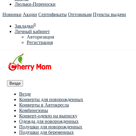
Люльки-Переноски
Новинки
Акции
Сертификаты
Оптовикам
Пункты выдачи
0
Закладки
Личный кабинет
Авторизация
Регистрация
Везде
Везде
Конверты для новорожденных
Конверты в Автокресла
Комбинезоны
Конверт-одеяло на выписку
Одежда для новорожденных
Подушки для новорожденных
Подушки для беременных