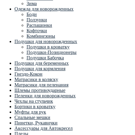
Зима
Одежда для новорожденных
Боди
Ползунки
Распашонки
Кофточки
Комбинезоны
Подушки для новорожденных
Подушки в кроватку
Подушки-Позиционеры
Подушки Бабочка
Подушки для беременных
Подушки для кормления
Гнездо-Кокон
Матрасики в коляску
Матрасики для пеленания
Шлемы противоударные
Пеленки для новорожденных
Чехлы на стульчик
Бортики в кроватку
Муфты для рук
Спальные мешки
Пинетки, Рукавички
Аксессуары для Автокресел
Пледы