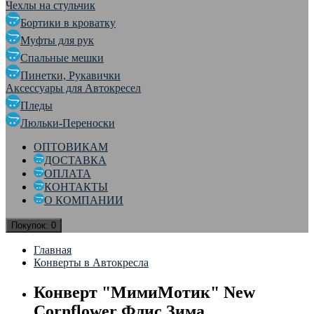
Чехлы на стульчик
Бортики в кроватку
Муфты для рук
Спальные мешки
Пинетки, Рукавички
Аксессуары для Автокресел
Пледы
Люльки-Переноски
ОПТОВИКАМ
ДОСТАВКА
ОПЛАТА
КОНТАКТЫ
О КОМПАНИИ
Покупок:
0
Главная
Конверты в Автокресла
Конверт "МимиМотик" New
Cornflower Флис Зима