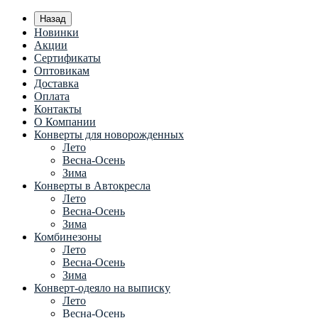
Назад
Новинки
Акции
Сертификаты
Оптовикам
Доставка
Оплата
Контакты
О Компании
Конверты для новорожденных
Лето
Весна-Осень
Зима
Конверты в Автокресла
Лето
Весна-Осень
Зима
Комбинезоны
Лето
Весна-Осень
Зима
Конверт-одеяло на выписку
Лето
Весна-Осень