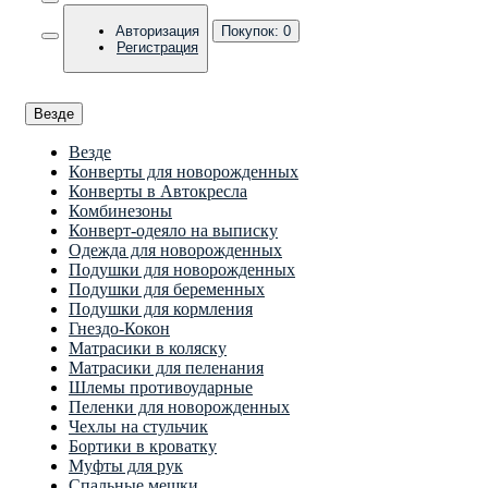
Авторизация
Покупок:
0
Регистрация
Везде
Везде
Конверты для новорожденных
Конверты в Автокресла
Комбинезоны
Конверт-одеяло на выписку
Одежда для новорожденных
Подушки для новорожденных
Подушки для беременных
Подушки для кормления
Гнездо-Кокон
Матрасики в коляску
Матрасики для пеленания
Шлемы противоударные
Пеленки для новорожденных
Чехлы на стульчик
Бортики в кроватку
Муфты для рук
Спальные мешки