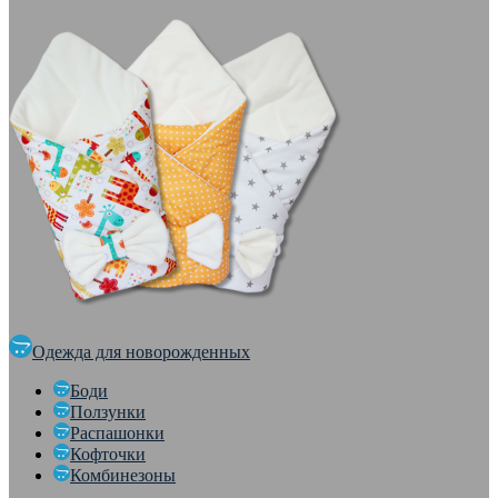
Одежда для новорожденных
Боди
Ползунки
Распашонки
Кофточки
Комбинезоны