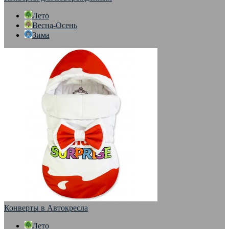
Лето
Весна-Осень
Зима
Конверты в Автокресла
Лето