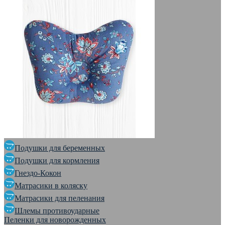
Подушки для беременных
Подушки для кормления
Гнездо-Кокон
Матрасики в коляску
Матрасики для пеленания
Шлемы противоударные
Пеленки для новорожденных