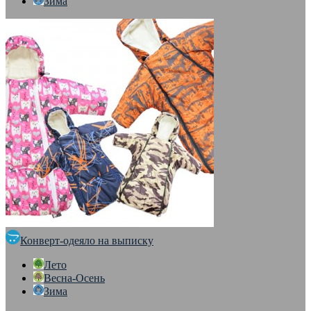
Зима
Конверт-одеяло на выписку
Лето
Весна-Осень
Зима