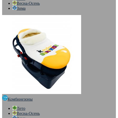
Весна-Осень
Зима
Комбинезоны
Лето
Весна-Осень