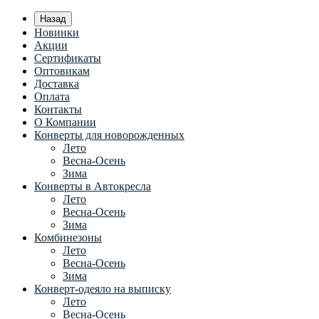
Назад
Новинки
Акции
Сертификаты
Оптовикам
Доставка
Оплата
Контакты
О Компании
Конверты для новорожденных
Лето
Весна-Осень
Зима
Конверты в Автокресла
Лето
Весна-Осень
Зима
Комбинезоны
Лето
Весна-Осень
Зима
Конверт-одеяло на выписку
Лето
Весна-Осень