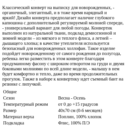
Классический конверт на выписку для новорожденных, -
органичный, элегантный, и в тоже время нарядный и
яркий! Дизайн конверта предполагает наличие глубокого
капюшона с дополнительной регулируемой молнией спереди,
- универсальный вариант для любой погоды. Конвертик
выполнен из натуральной ткани, подклад демисезонной и
зимней модели – из мягкого и теплого флиса, а летней –
дышащего хлопка; в качестве утеплителя используется
безопасный для новорожденных холлофан. Такое изделие
подойдет новорожденному от самого рождения до полугода,
ребенка легко разместить в этом конверте благодаря
продуманному фасону с широким отворотом на груди и двумя
боковыми молниями по всей длине модели, - малышу в нем
будет комфортно и тепло, даже во время продолжительных
прогулок. Также в наборе к конвертику идет съемный бант на
резинке с липучкой.
Общие
Сезон
Весна - Осень
Температурный режим
от 0 до +15 градусов
Размер
40х70 см (0-6 месяцев)
Материал верха
Поплин, 100% хлопок
Подкладка
Флис, 100% П/Э