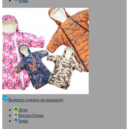
Зима
Конверт-одеяло на выписку
Лето
Весна-Осень
Зима