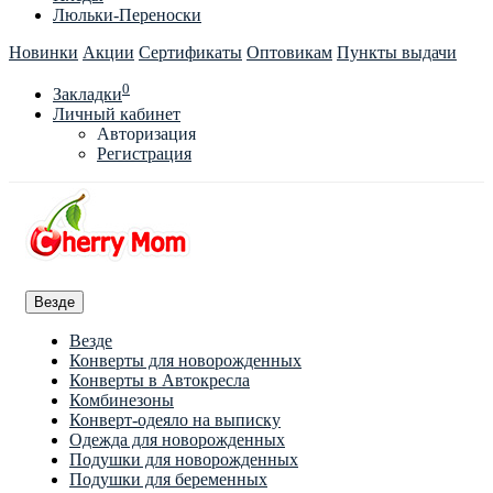
Люльки-Переноски
Новинки
Акции
Сертификаты
Оптовикам
Пункты выдачи
0
Закладки
Личный кабинет
Авторизация
Регистрация
Везде
Везде
Конверты для новорожденных
Конверты в Автокресла
Комбинезоны
Конверт-одеяло на выписку
Одежда для новорожденных
Подушки для новорожденных
Подушки для беременных