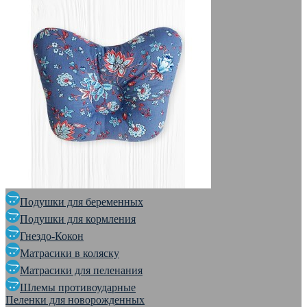
Подушки для беременных
Подушки для кормления
Гнездо-Кокон
Матрасики в коляску
Матрасики для пеленания
Шлемы противоударные
Пеленки для новорожденных