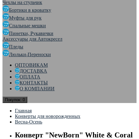
Чехлы на стульчик
Бортики в кроватку
Муфты для рук
Спальные мешки
Пинетки, Рукавички
Аксессуары для Автокресел
Пледы
Люльки-Переноски
ОПТОВИКАМ
ДОСТАВКА
ОПЛАТА
КОНТАКТЫ
О КОМПАНИИ
Покупок:
0
Главная
Конверты для новорожденных
Весна-Осень
Конверт "NewBorn" White & Coral