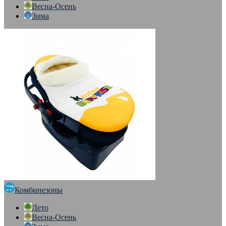
Весна-Осень
Зима
Комбинезоны
Лето
Весна-Осень