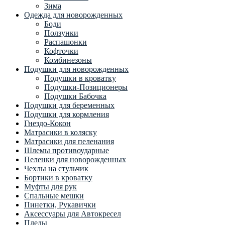
Зима
Одежда для новорожденных
Боди
Ползунки
Распашонки
Кофточки
Комбинезоны
Подушки для новорожденных
Подушки в кроватку
Подушки-Позиционеры
Подушки Бабочка
Подушки для беременных
Подушки для кормления
Гнездо-Кокон
Матрасики в коляску
Матрасики для пеленания
Шлемы противоударные
Пеленки для новорожденных
Чехлы на стульчик
Бортики в кроватку
Муфты для рук
Спальные мешки
Пинетки, Рукавички
Аксессуары для Автокресел
Пледы