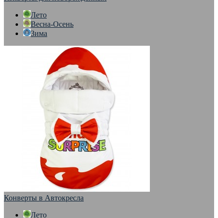
Лето
Весна-Осень
Зима
Конверты в Автокресла
Лето