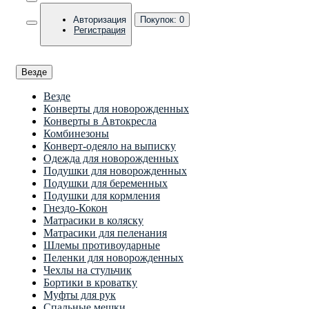
Авторизация
Покупок:
0
Регистрация
Везде
Везде
Конверты для новорожденных
Конверты в Автокресла
Комбинезоны
Конверт-одеяло на выписку
Одежда для новорожденных
Подушки для новорожденных
Подушки для беременных
Подушки для кормления
Гнездо-Кокон
Матрасики в коляску
Матрасики для пеленания
Шлемы противоударные
Пеленки для новорожденных
Чехлы на стульчик
Бортики в кроватку
Муфты для рук
Спальные мешки