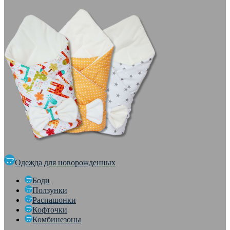
Одежда для новорожденных
Боди
Ползунки
Распашонки
Кофточки
Комбинезоны