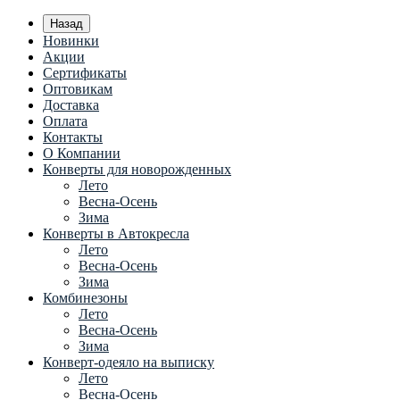
Назад
Новинки
Акции
Сертификаты
Оптовикам
Доставка
Оплата
Контакты
О Компании
Конверты для новорожденных
Лето
Весна-Осень
Зима
Конверты в Автокресла
Лето
Весна-Осень
Зима
Комбинезоны
Лето
Весна-Осень
Зима
Конверт-одеяло на выписку
Лето
Весна-Осень