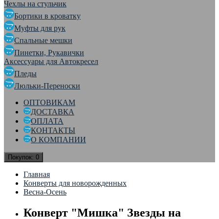
Чехлы на стульчик
Бортики в кроватку
Муфты для рук
Спальные мешки
Пинетки, Рукавички
Аксессуары для Автокресел
Пледы
Люльки-Переноски
ОПТОВИКАМ
ДОСТАВКА
ОПЛАТА
КОНТАКТЫ
О КОМПАНИИ
Покупок:
0
Главная
Конверты для новорожденных
Весна-Осень
Конверт "Мишка" Звезды на