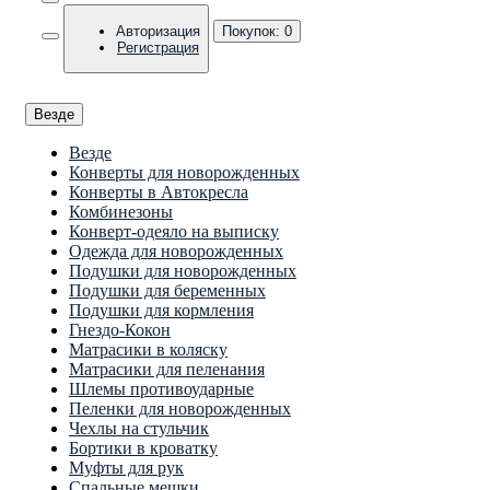
Авторизация
Покупок:
0
Регистрация
Везде
Везде
Конверты для новорожденных
Конверты в Автокресла
Комбинезоны
Конверт-одеяло на выписку
Одежда для новорожденных
Подушки для новорожденных
Подушки для беременных
Подушки для кормления
Гнездо-Кокон
Матрасики в коляску
Матрасики для пеленания
Шлемы противоударные
Пеленки для новорожденных
Чехлы на стульчик
Бортики в кроватку
Муфты для рук
Спальные мешки