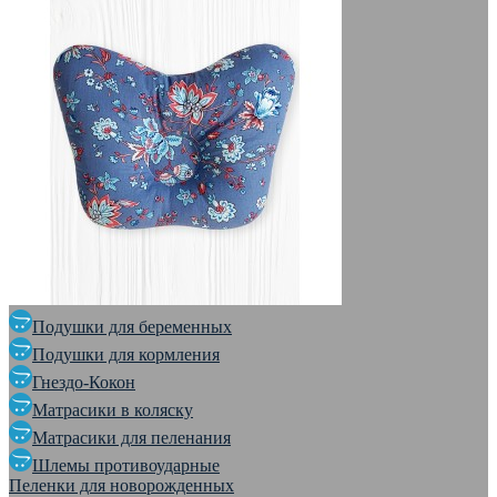
Подушки для беременных
Подушки для кормления
Гнездо-Кокон
Матрасики в коляску
Матрасики для пеленания
Шлемы противоударные
Пеленки для новорожденных