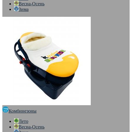
Весна-Осень
Зима
Комбинезоны
Лето
Весна-Осень