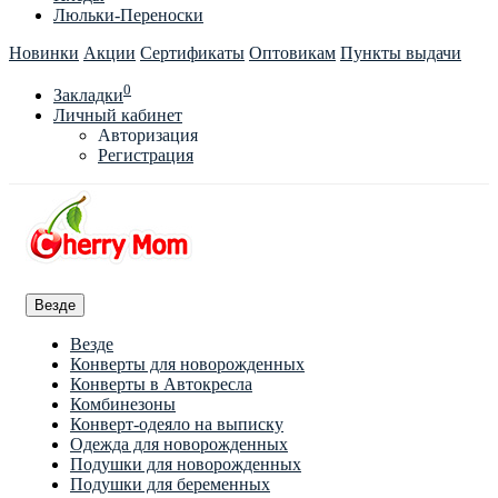
Люльки-Переноски
Новинки
Акции
Сертификаты
Оптовикам
Пункты выдачи
0
Закладки
Личный кабинет
Авторизация
Регистрация
Везде
Везде
Конверты для новорожденных
Конверты в Автокресла
Комбинезоны
Конверт-одеяло на выписку
Одежда для новорожденных
Подушки для новорожденных
Подушки для беременных