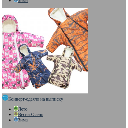
Зима
Конверт-одеяло на выписку
Лето
Весна-Осень
Зима