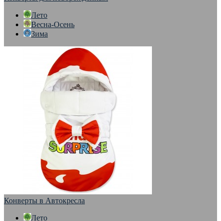
Лето
Весна-Осень
Зима
Конверты в Автокресла
Лето