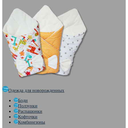
Одежда для новорожденных
Боди
Ползунки
Распашонки
Кофточки
Комбинезоны