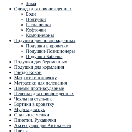
Зима
Одежда для новорожденных
Боди
Ползунки
Распашонки
Кофточки
Комбинезоны
Подушки для новорожденных
Подушки в кроватку
Подушки-Позиционеры
Подушки Бабочка
Подушки для беременных
Подушки для кормления
Гнездо-Кокон
Матрасики в коляску
Матрасики для пеленания
Шлемы противоударные
Пеленки для новорожденных
Чехлы на стульчик
Бортики в кроватку
Муфты для рук
Спальные мешки
Пинетки, Рукавички
Аксессуары для Автокресел
Пледы