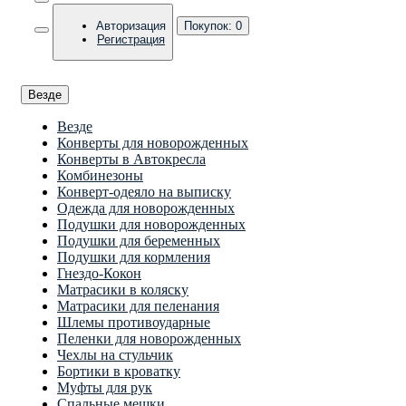
Авторизация
Покупок:
0
Регистрация
Везде
Везде
Конверты для новорожденных
Конверты в Автокресла
Комбинезоны
Конверт-одеяло на выписку
Одежда для новорожденных
Подушки для новорожденных
Подушки для беременных
Подушки для кормления
Гнездо-Кокон
Матрасики в коляску
Матрасики для пеленания
Шлемы противоударные
Пеленки для новорожденных
Чехлы на стульчик
Бортики в кроватку
Муфты для рук
Спальные мешки