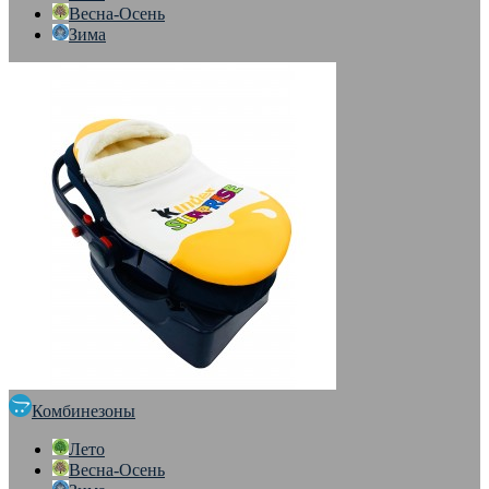
Весна-Осень
Зима
Комбинезоны
Лето
Весна-Осень