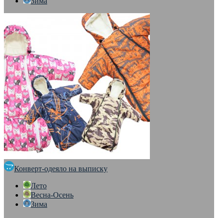
Зима
Конверт-одеяло на выписку
Лето
Весна-Осень
Зима