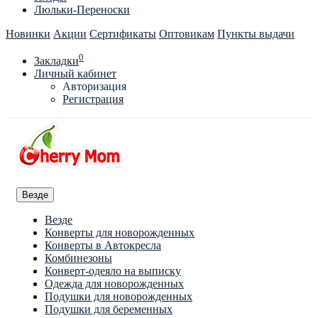
Люльки-Переноски
Новинки
Акции
Сертификаты
Оптовикам
Пункты выдачи
0
Закладки
Личный кабинет
Авторизация
Регистрация
Везде
Везде
Конверты для новорожденных
Конверты в Автокресла
Комбинезоны
Конверт-одеяло на выписку
Одежда для новорожденных
Подушки для новорожденных
Подушки для беременных