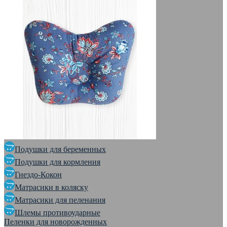
Подушки для беременных
Подушки для кормления
Гнездо-Кокон
Матрасики в коляску
Матрасики для пеленания
Шлемы противоударные
Пеленки для новорожденных