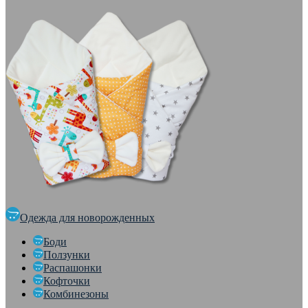
Одежда для новорожденных
Боди
Ползунки
Распашонки
Кофточки
Комбинезоны