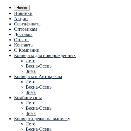
Назад
Новинки
Акции
Сертификаты
Оптовикам
Доставка
Оплата
Контакты
О Компании
Конверты для новорожденных
Лето
Весна-Осень
Зима
Конверты в Автокресла
Лето
Весна-Осень
Зима
Комбинезоны
Лето
Весна-Осень
Зима
Конверт-одеяло на выписку
Лето
Весна-Осень