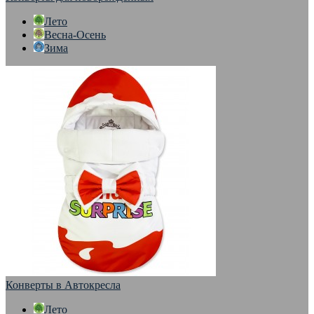
Лето
Весна-Осень
Зима
Конверты в Автокресла
Лето