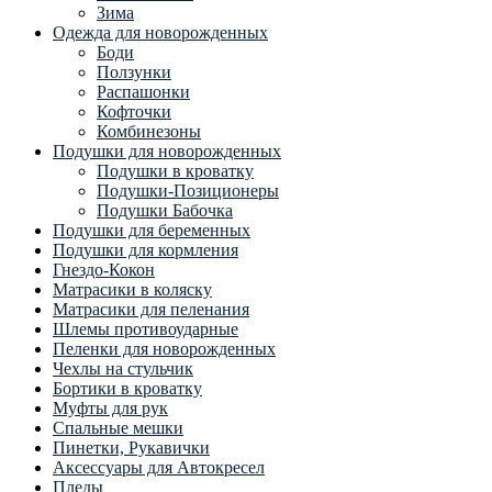
Зима
Одежда для новорожденных
Боди
Ползунки
Распашонки
Кофточки
Комбинезоны
Подушки для новорожденных
Подушки в кроватку
Подушки-Позиционеры
Подушки Бабочка
Подушки для беременных
Подушки для кормления
Гнездо-Кокон
Матрасики в коляску
Матрасики для пеленания
Шлемы противоударные
Пеленки для новорожденных
Чехлы на стульчик
Бортики в кроватку
Муфты для рук
Спальные мешки
Пинетки, Рукавички
Аксессуары для Автокресел
Пледы