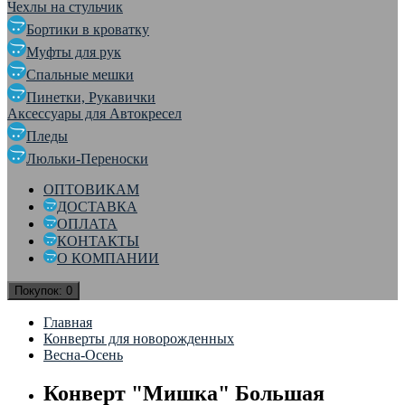
Чехлы на стульчик
Бортики в кроватку
Муфты для рук
Спальные мешки
Пинетки, Рукавички
Аксессуары для Автокресел
Пледы
Люльки-Переноски
ОПТОВИКАМ
ДОСТАВКА
ОПЛАТА
КОНТАКТЫ
О КОМПАНИИ
Покупок:
0
Главная
Конверты для новорожденных
Весна-Осень
Конверт "Мишка" Большая