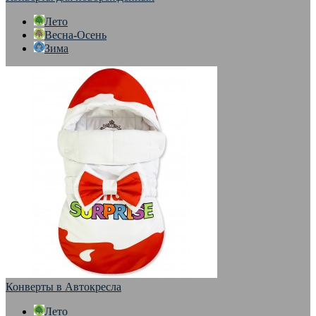
Лето
Весна-Осень
Зима
Конверты в Автокресла
Лето