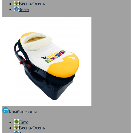
Весна-Осень
Зима
Комбинезоны
Лето
Весна-Осень