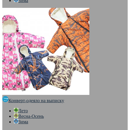
Зима
Конверт-одеяло на выписку
Лето
Весна-Осень
Зима