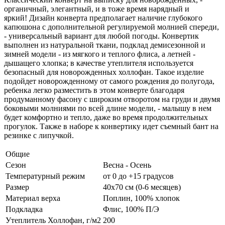
органичный, элегантный, и в тоже время нарядный и
яркий! Дизайн конверта предполагает наличие глубокого
капюшона с дополнительной регулируемой молнией спереди,
- универсальный вариант для любой погоды. Конвертик
выполнен из натуральной ткани, подклад демисезонной и
зимней модели - из мягкого и теплого флиса, а летней -
дышащего хлопка; в качестве утеплителя используется
безопасный для новорожденных холлофан. Такое изделие
подойдет новорожденному от самого рождения до полугода,
ребенка легко разместить в этом конверте благодаря
продуманному фасону с широким отворотом на груди и двумя
боковыми молниями по всей длине модели, - малышу в нем
будет комфортно и тепло, даже во время продолжительных
прогулок. Также в наборе к конвертику идет съемный бант на
резинке с липучкой.
Общие
Сезон
Весна - Осень
Температурный режим
от 0 до +15 градусов
Размер
40х70 см (0-6 месяцев)
Материал верха
Поплин, 100% хлопок
Подкладка
Флис, 100% П/Э
Утеплитель Холлофан, г/м2
200