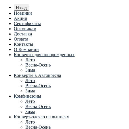
Назад
Новинки
Акции
Сертификаты
Оптовикам
Доставка
Оплата
Контакты
О Компании
Конверты для новорожденных
Лето
Весна-Осень
Зима
Конверты в Автокресла
Лето
Весна-Осень
Зима
Комбинезоны
Лето
Весна-Осень
Зима
Конверт-одеяло на выписку
Лето
Весна-Осень