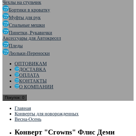
Чехлы на стульчик
Бортики в кроватку
Муфты для рук
Спальные мешки
Пинетки, Рукавички
Аксессуары для Автокресел
Пледы
Люльки-Переноски
ОПТОВИКАМ
ДОСТАВКА
ОПЛАТА
КОНТАКТЫ
О КОМПАНИИ
Покупок:
0
Главная
Конверты для новорожденных
Весна-Осень
Конверт "Crowns" Флис Деми