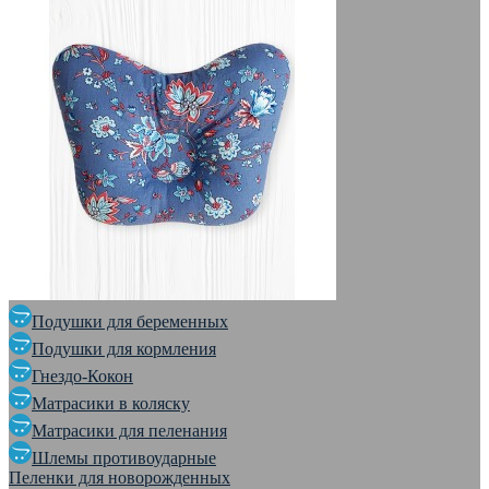
Подушки для беременных
Подушки для кормления
Гнездо-Кокон
Матрасики в коляску
Матрасики для пеленания
Шлемы противоударные
Пеленки для новорожденных