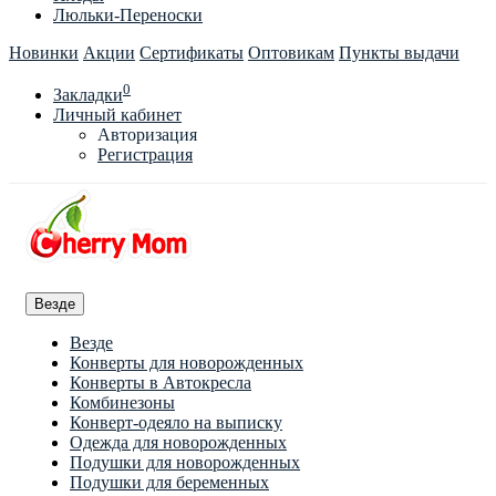
Люльки-Переноски
Новинки
Акции
Сертификаты
Оптовикам
Пункты выдачи
0
Закладки
Личный кабинет
Авторизация
Регистрация
Везде
Везде
Конверты для новорожденных
Конверты в Автокресла
Комбинезоны
Конверт-одеяло на выписку
Одежда для новорожденных
Подушки для новорожденных
Подушки для беременных