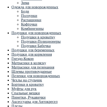
Зима
Одежда для новорожденных
Боди
Ползунки
Распашонки
Кофточки
Комбинезоны
Подушки для новорожденных
Подушки в кроватку
Подушки-Позиционеры
Подушки Бабочка
Подушки для беременных
Подушки для кормления
Гнездо-Кокон
Матрасики в коляску
Матрасики для пеленания
Шлемы противоударные
Пеленки для новорожденных
Чехлы на стульчик
Бортики в кроватку
Муфты для рук
Спальные мешки
Пинетки, Рукавички
Аксессуары для Автокресел
Пледы