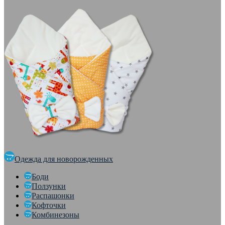
Одежда для новорожденных
Боди
Ползунки
Распашонки
Кофточки
Комбинезоны