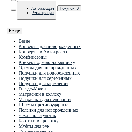
Авторизация
Покупок:
0
Регистрация
Везде
Везде
Конверты для новорожденных
Конверты в Автокресла
Комбинезоны
Конверт-одеяло на выписку
Одежда для новорожденных
Подушки для новорожденных
Подушки для беременных
Подушки для кормления
Гнездо-Кокон
Матрасики в коляску
Матрасики для пеленания
Шлемы противоударные
Пеленки для новорожденных
Чехлы на стульчик
Бортики в кроватку
Муфты для рук
Спальные мешки