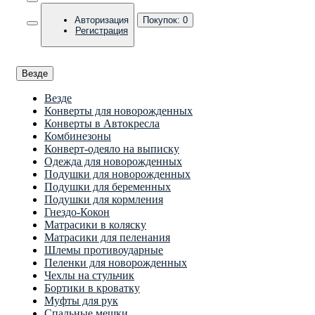
Авторизация
Покупок:
0
Регистрация
Везде
Везде
Конверты для новорожденных
Конверты в Автокресла
Комбинезоны
Конверт-одеяло на выписку
Одежда для новорожденных
Подушки для новорожденных
Подушки для беременных
Подушки для кормления
Гнездо-Кокон
Матрасики в коляску
Матрасики для пеленания
Шлемы противоударные
Пеленки для новорожденных
Чехлы на стульчик
Бортики в кроватку
Муфты для рук
Спальные мешки