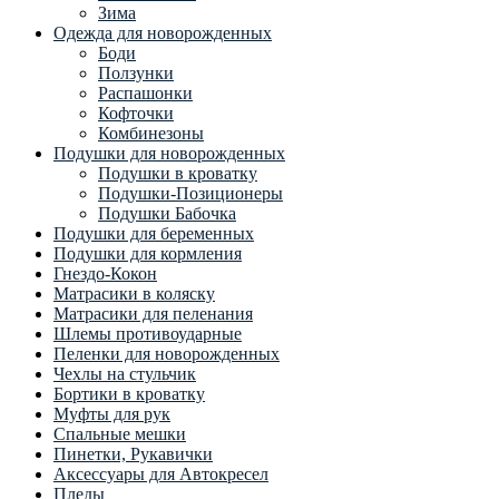
Зима
Одежда для новорожденных
Боди
Ползунки
Распашонки
Кофточки
Комбинезоны
Подушки для новорожденных
Подушки в кроватку
Подушки-Позиционеры
Подушки Бабочка
Подушки для беременных
Подушки для кормления
Гнездо-Кокон
Матрасики в коляску
Матрасики для пеленания
Шлемы противоударные
Пеленки для новорожденных
Чехлы на стульчик
Бортики в кроватку
Муфты для рук
Спальные мешки
Пинетки, Рукавички
Аксессуары для Автокресел
Пледы