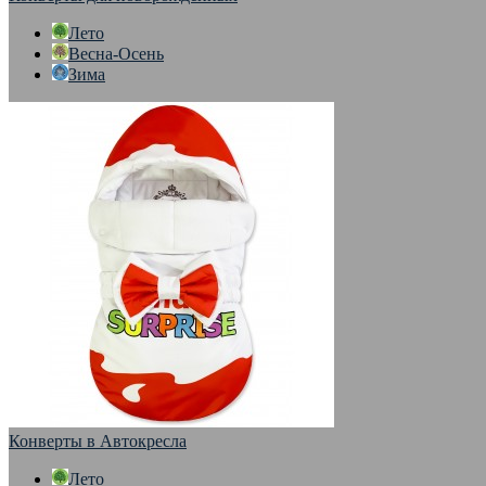
Лето
Весна-Осень
Зима
Конверты в Автокресла
Лето