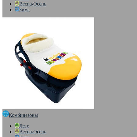
Весна-Осень
Зима
Комбинезоны
Лето
Весна-Осень