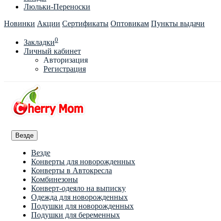
Люльки-Переноски
Новинки
Акции
Сертификаты
Оптовикам
Пункты выдачи
0
Закладки
Личный кабинет
Авторизация
Регистрация
Везде
Везде
Конверты для новорожденных
Конверты в Автокресла
Комбинезоны
Конверт-одеяло на выписку
Одежда для новорожденных
Подушки для новорожденных
Подушки для беременных