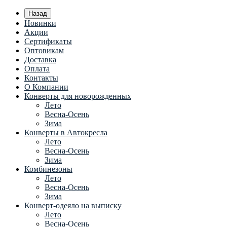
Назад
Новинки
Акции
Сертификаты
Оптовикам
Доставка
Оплата
Контакты
О Компании
Конверты для новорожденных
Лето
Весна-Осень
Зима
Конверты в Автокресла
Лето
Весна-Осень
Зима
Комбинезоны
Лето
Весна-Осень
Зима
Конверт-одеяло на выписку
Лето
Весна-Осень