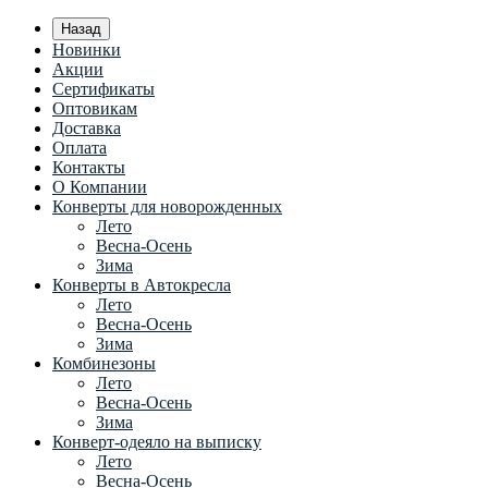
Назад
Новинки
Акции
Сертификаты
Оптовикам
Доставка
Оплата
Контакты
О Компании
Конверты для новорожденных
Лето
Весна-Осень
Зима
Конверты в Автокресла
Лето
Весна-Осень
Зима
Комбинезоны
Лето
Весна-Осень
Зима
Конверт-одеяло на выписку
Лето
Весна-Осень