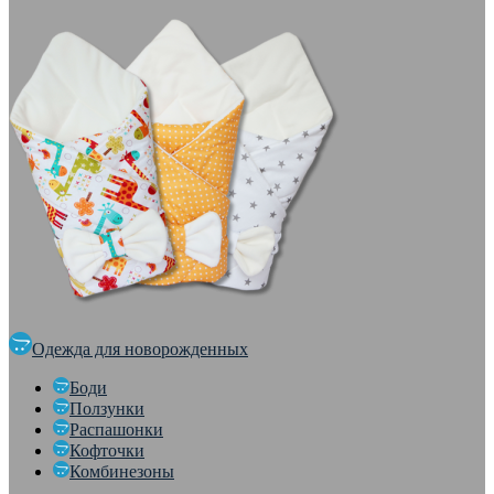
Одежда для новорожденных
Боди
Ползунки
Распашонки
Кофточки
Комбинезоны