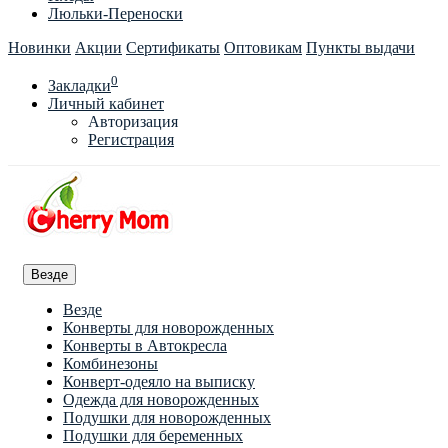
Люльки-Переноски
Новинки
Акции
Сертификаты
Оптовикам
Пункты выдачи
0
Закладки
Личный кабинет
Авторизация
Регистрация
Везде
Везде
Конверты для новорожденных
Конверты в Автокресла
Комбинезоны
Конверт-одеяло на выписку
Одежда для новорожденных
Подушки для новорожденных
Подушки для беременных