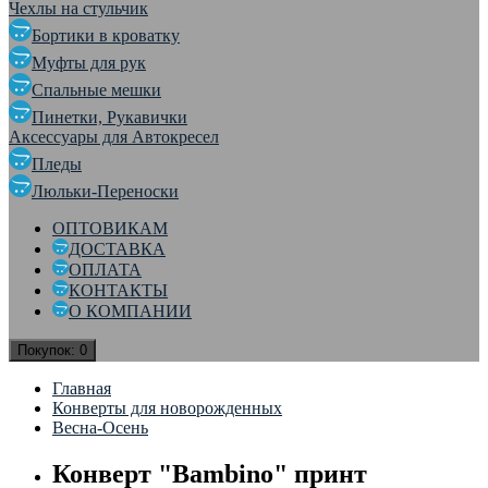
Чехлы на стульчик
Бортики в кроватку
Муфты для рук
Спальные мешки
Пинетки, Рукавички
Аксессуары для Автокресел
Пледы
Люльки-Переноски
ОПТОВИКАМ
ДОСТАВКА
ОПЛАТА
КОНТАКТЫ
О КОМПАНИИ
Покупок:
0
Главная
Конверты для новорожденных
Весна-Осень
Конверт "Bambino" принт