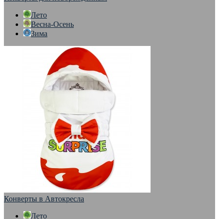
Лето
Весна-Осень
Зима
Конверты в Автокресла
Лето