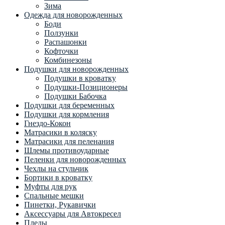
Зима
Одежда для новорожденных
Боди
Ползунки
Распашонки
Кофточки
Комбинезоны
Подушки для новорожденных
Подушки в кроватку
Подушки-Позиционеры
Подушки Бабочка
Подушки для беременных
Подушки для кормления
Гнездо-Кокон
Матрасики в коляску
Матрасики для пеленания
Шлемы противоударные
Пеленки для новорожденных
Чехлы на стульчик
Бортики в кроватку
Муфты для рук
Спальные мешки
Пинетки, Рукавички
Аксессуары для Автокресел
Пледы