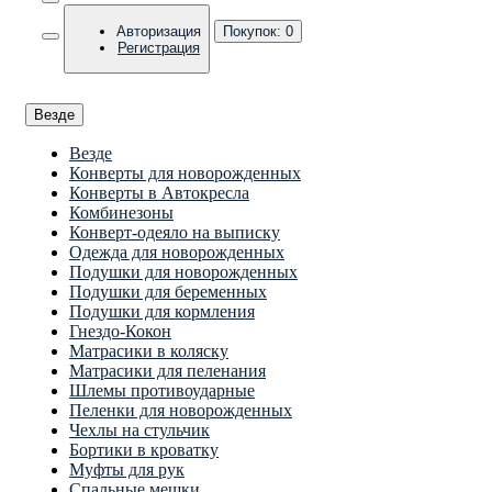
Авторизация
Покупок:
0
Регистрация
Везде
Везде
Конверты для новорожденных
Конверты в Автокресла
Комбинезоны
Конверт-одеяло на выписку
Одежда для новорожденных
Подушки для новорожденных
Подушки для беременных
Подушки для кормления
Гнездо-Кокон
Матрасики в коляску
Матрасики для пеленания
Шлемы противоударные
Пеленки для новорожденных
Чехлы на стульчик
Бортики в кроватку
Муфты для рук
Спальные мешки