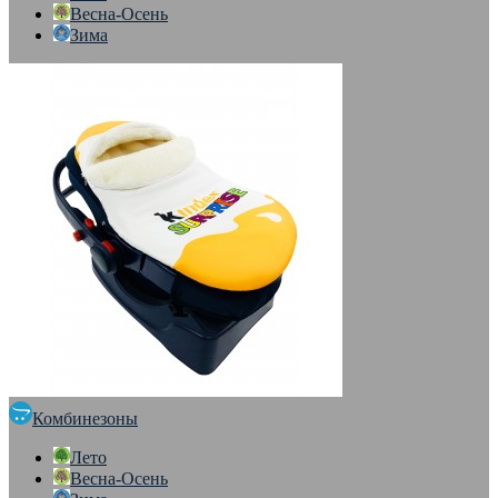
Весна-Осень
Зима
Комбинезоны
Лето
Весна-Осень