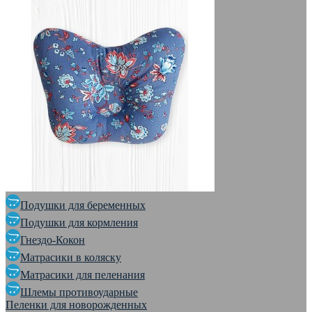
Подушки для беременных
Подушки для кормления
Гнездо-Кокон
Матрасики в коляску
Матрасики для пеленания
Шлемы противоударные
Пеленки для новорожденных