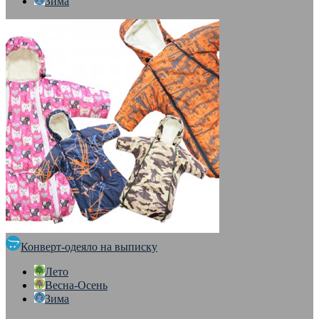
Зима
Конверт-одеяло на выписку
Лето
Весна-Осень
Зима