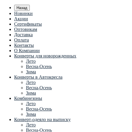
Назад
Новинки
Акции
Сертификаты
Оптовикам
Доставка
Оплата
Контакты
О Компании
Конверты для новорожденных
Лето
Весна-Осень
Зима
Конверты в Автокресла
Лето
Весна-Осень
Зима
Комбинезоны
Лето
Весна-Осень
Зима
Конверт-одеяло на выписку
Лето
Весна-Осень