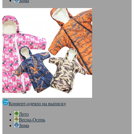
Зима
Конверт-одеяло на выписку
Лето
Весна-Осень
Зима