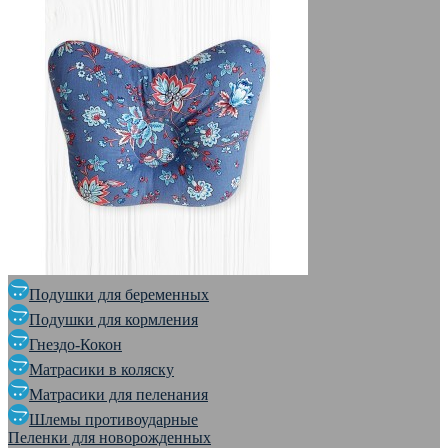
Подушки для беременных
Подушки для кормления
Гнездо-Кокон
Матрасики в коляску
Матрасики для пеленания
Шлемы противоударные
Пеленки для новорожденных