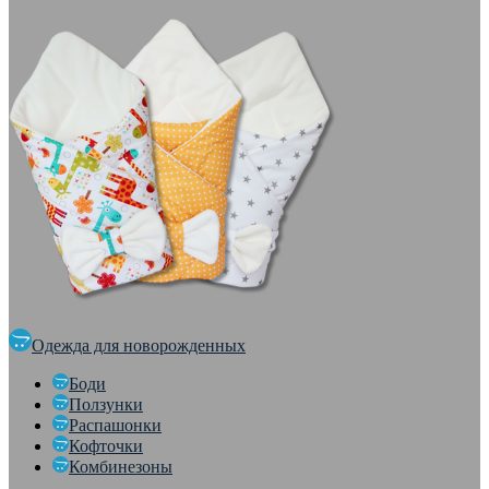
Одежда для новорожденных
Боди
Ползунки
Распашонки
Кофточки
Комбинезоны