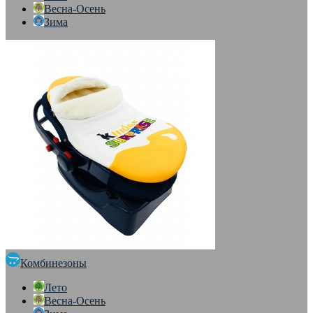
Весна-Осень
Зима
Комбинезоны
Лето
Весна-Осень