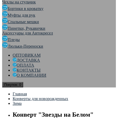
Чехлы на стульчик
Бортики в кроватку
Муфты для рук
Спальные мешки
Пинетки, Рукавички
Аксессуары для Автокресел
Пледы
Люльки-Переноски
ОПТОВИКАМ
ДОСТАВКА
ОПЛАТА
КОНТАКТЫ
О КОМПАНИИ
Покупок:
0
Главная
Конверты для новорожденных
Зима
Конверт "Звезды на Белом"