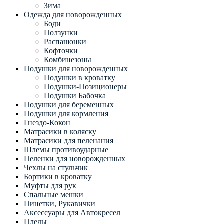
Зима
Одежда для новорожденных
Боди
Ползунки
Распашонки
Кофточки
Комбинезоны
Подушки для новорожденных
Подушки в кроватку
Подушки-Позиционеры
Подушки Бабочка
Подушки для беременных
Подушки для кормления
Гнездо-Кокон
Матрасики в коляску
Матрасики для пеленания
Шлемы противоударные
Пеленки для новорожденных
Чехлы на стульчик
Бортики в кроватку
Муфты для рук
Спальные мешки
Пинетки, Рукавички
Аксессуары для Автокресел
Пледы