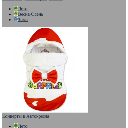
Лето
Весна-Осень
Зима
Конверты в Автокресла
Лето