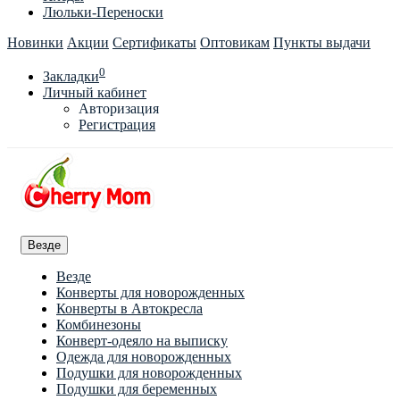
Люльки-Переноски
Новинки
Акции
Сертификаты
Оптовикам
Пункты выдачи
0
Закладки
Личный кабинет
Авторизация
Регистрация
Везде
Везде
Конверты для новорожденных
Конверты в Автокресла
Комбинезоны
Конверт-одеяло на выписку
Одежда для новорожденных
Подушки для новорожденных
Подушки для беременных