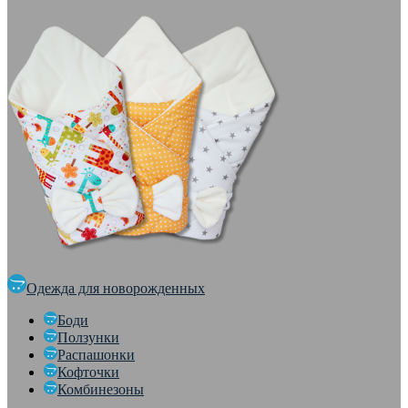
Одежда для новорожденных
Боди
Ползунки
Распашонки
Кофточки
Комбинезоны