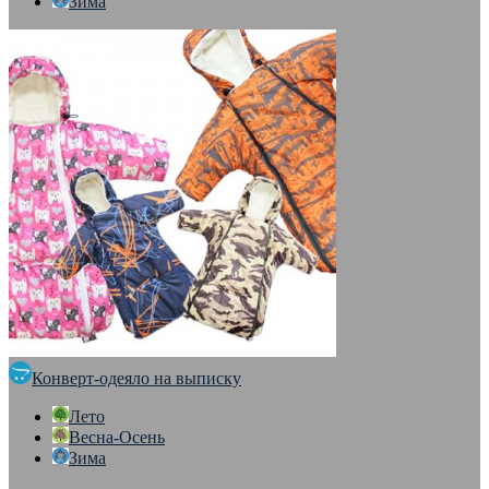
Зима
Конверт-одеяло на выписку
Лето
Весна-Осень
Зима