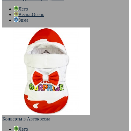
Лето
Весна-Осень
Зима
Конверты в Автокресла
Лето