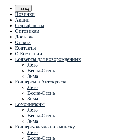
Назад
Новинки
Акции
Сертификаты
Оптовикам
Доставка
Оплата
Контакты
О Компании
Конверты для новорожденных
Лето
Весна-Осень
Зима
Конверты в Автокресла
Лето
Весна-Осень
Зима
Комбинезоны
Лето
Весна-Осень
Зима
Конверт-одеяло на выписку
Лето
Весна-Осень