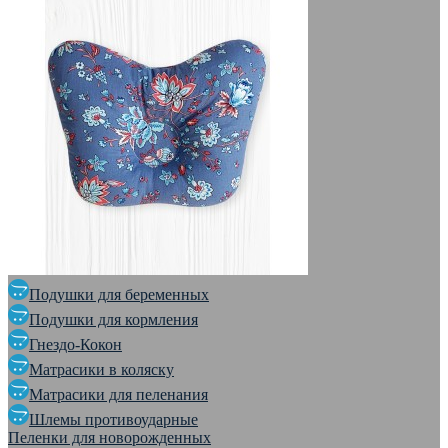
Подушки для беременных
Подушки для кормления
Гнездо-Кокон
Матрасики в коляску
Матрасики для пеленания
Шлемы противоударные
Пеленки для новорожденных