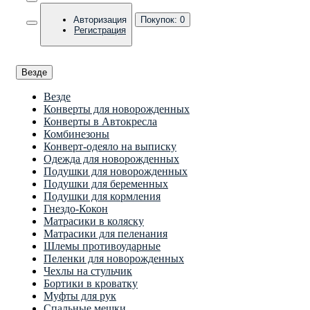
Авторизация
Покупок:
0
Регистрация
Везде
Везде
Конверты для новорожденных
Конверты в Автокресла
Комбинезоны
Конверт-одеяло на выписку
Одежда для новорожденных
Подушки для новорожденных
Подушки для беременных
Подушки для кормления
Гнездо-Кокон
Матрасики в коляску
Матрасики для пеленания
Шлемы противоударные
Пеленки для новорожденных
Чехлы на стульчик
Бортики в кроватку
Муфты для рук
Спальные мешки