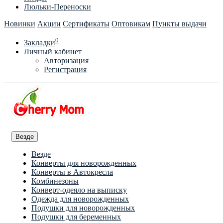
Люльки-Переноски
Новинки
Акции
Сертификаты
Оптовикам
Пункты выдачи
0
Закладки
Личный кабинет
Авторизация
Регистрация
Везде
Везде
Конверты для новорожденных
Конверты в Автокресла
Комбинезоны
Конверт-одеяло на выписку
Одежда для новорожденных
Подушки для новорожденных
Подушки для беременных