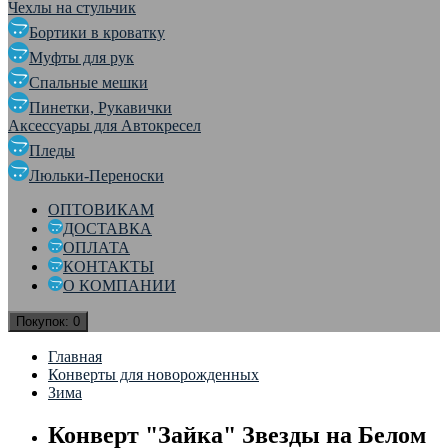
Чехлы на стульчик
Бортики в кроватку
Муфты для рук
Спальные мешки
Пинетки, Рукавички
Аксессуары для Автокресел
Пледы
Люльки-Переноски
ОПТОВИКАМ
ДОСТАВКА
ОПЛАТА
КОНТАКТЫ
О КОМПАНИИ
Покупок:
0
Главная
Конверты для новорожденных
Зима
Конверт "Зайка" Звезды на Белом