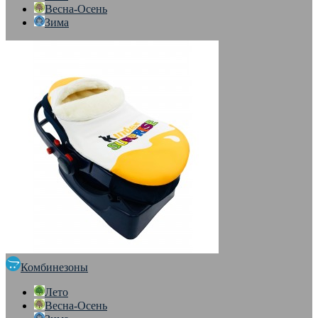
Весна-Осень
Зима
Комбинезоны
Лето
Весна-Осень