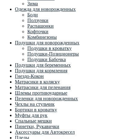
Зима
Одежда для новорожденных
Боди
Ползунки
Распашонки
Кофточки
Комбинезоны
Подушки для новорожденных
Подушки в кроватку
Подушки-Позиционеры
Подушки Бабочка
Подушки для беременных
Подушки для кормления
Гнездо-Кокон
Матрасики в коляску
Матрасики для пеленания
Шлемы противоударные
Пеленки для новорожденных
Чехлы на стульчик
Бортики в кроватку
Муфты для рук
Спальные мешки
Пинетки, Рукавички
Аксессуары для Автокресел
Пледы