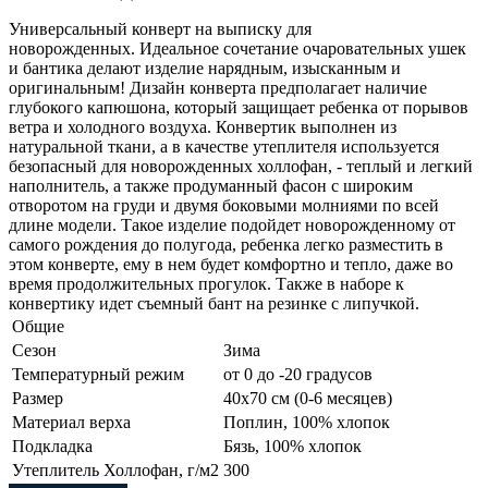
Универсальный конверт на выписку для
новорожденных. Идеальное сочетание очаровательных ушек
и бантика делают изделие нарядным, изысканным и
оригинальным! Дизайн конверта предполагает наличие
глубокого капюшона, который защищает ребенка от порывов
ветра и холодного воздуха. Конвертик выполнен из
натуральной ткани, а в качестве утеплителя используется
безопасный для новорожденных холлофан, - теплый и легкий
наполнитель, а также продуманный фасон с широким
отворотом на груди и двумя боковыми молниями по всей
длине модели. Такое изделие подойдет новорожденному от
самого рождения до полугода, ребенка легко разместить в
этом конверте, ему в нем будет комфортно и тепло, даже во
время продолжительных прогулок. Также в наборе к
конвертику идет съемный бант на резинке с липучкой.
Общие
Сезон
Зима
Температурный режим
от 0 до -20 градусов
Размер
40х70 см (0-6 месяцев)
Материал верха
Поплин, 100% хлопок
Подкладка
Бязь, 100% хлопок
Утеплитель Холлофан, г/м2
300