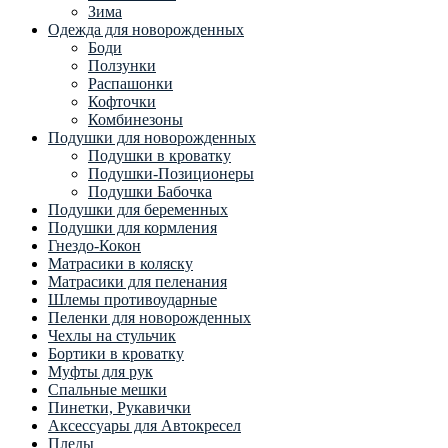
Зима
Одежда для новорожденных
Боди
Ползунки
Распашонки
Кофточки
Комбинезоны
Подушки для новорожденных
Подушки в кроватку
Подушки-Позиционеры
Подушки Бабочка
Подушки для беременных
Подушки для кормления
Гнездо-Кокон
Матрасики в коляску
Матрасики для пеленания
Шлемы противоударные
Пеленки для новорожденных
Чехлы на стульчик
Бортики в кроватку
Муфты для рук
Спальные мешки
Пинетки, Рукавички
Аксессуары для Автокресел
Пледы