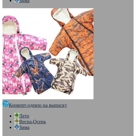
Зима
Конверт-одеяло на выписку
Лето
Весна-Осень
Зима