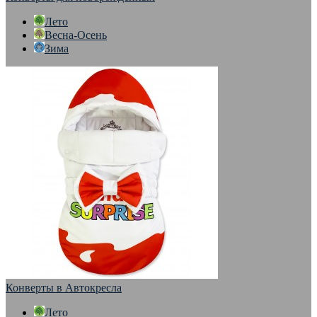
Лето
Весна-Осень
Зима
Конверты в Автокресла
Лето