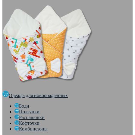
Одежда для новорожденных
Боди
Ползунки
Распашонки
Кофточки
Комбинезоны