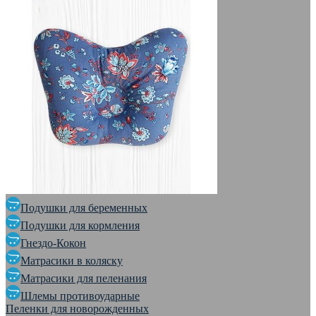
Подушки для беременных
Подушки для кормления
Гнездо-Кокон
Матрасики в коляску
Матрасики для пеленания
Шлемы противоударные
Пеленки для новорожденных