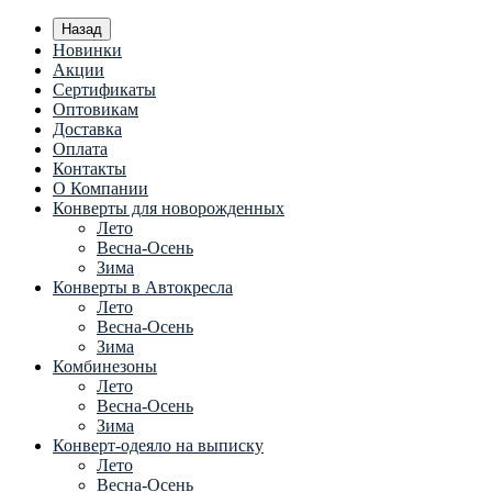
Назад
Новинки
Акции
Сертификаты
Оптовикам
Доставка
Оплата
Контакты
О Компании
Конверты для новорожденных
Лето
Весна-Осень
Зима
Конверты в Автокресла
Лето
Весна-Осень
Зима
Комбинезоны
Лето
Весна-Осень
Зима
Конверт-одеяло на выписку
Лето
Весна-Осень