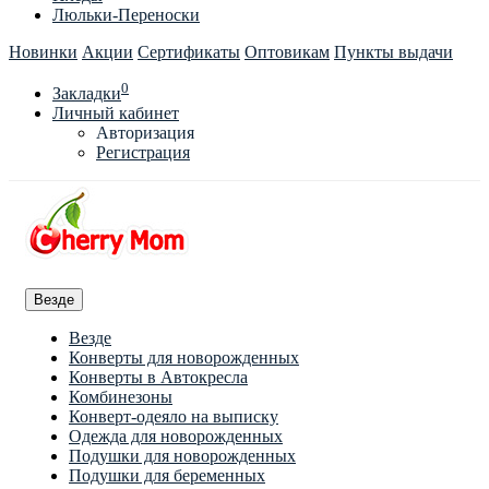
Люльки-Переноски
Новинки
Акции
Сертификаты
Оптовикам
Пункты выдачи
0
Закладки
Личный кабинет
Авторизация
Регистрация
Везде
Везде
Конверты для новорожденных
Конверты в Автокресла
Комбинезоны
Конверт-одеяло на выписку
Одежда для новорожденных
Подушки для новорожденных
Подушки для беременных