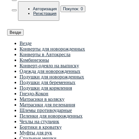
Авторизация
Покупок:
0
Регистрация
Везде
Везде
Конверты для новорожденных
Конверты в Автокресла
Комбинезоны
Конверт-одеяло на выписку
Одежда для новорожденных
Подушки для новорожденных
Подушки для беременных
Подушки для кормления
Гнездо-Кокон
Матрасики в коляску
Матрасики для пеленания
Шлемы противоударные
Пеленки для новорожденных
Чехлы на стульчик
Бортики в кроватку
Муфты для рук
Спальные мешки