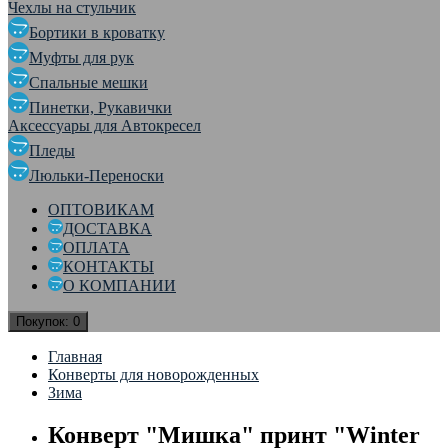
Чехлы на стульчик
Бортики в кроватку
Муфты для рук
Спальные мешки
Пинетки, Рукавички
Аксессуары для Автокресел
Пледы
Люльки-Переноски
ОПТОВИКАМ
ДОСТАВКА
ОПЛАТА
КОНТАКТЫ
О КОМПАНИИ
Покупок:
0
Главная
Конверты для новорожденных
Зима
Конверт "Мишка" принт "Winter