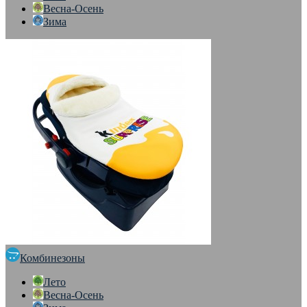
Весна-Осень
Зима
Комбинезоны
Лето
Весна-Осень