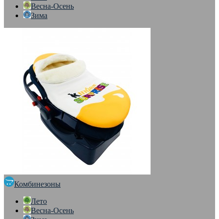
Весна-Осень
Зима
Комбинезоны
Лето
Весна-Осень