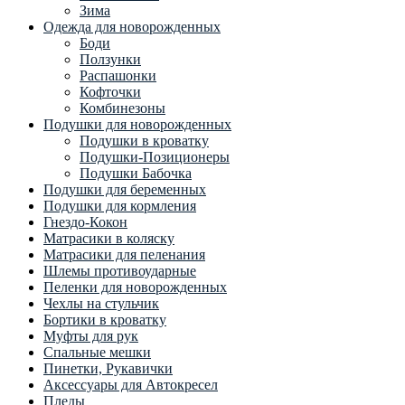
Зима
Одежда для новорожденных
Боди
Ползунки
Распашонки
Кофточки
Комбинезоны
Подушки для новорожденных
Подушки в кроватку
Подушки-Позиционеры
Подушки Бабочка
Подушки для беременных
Подушки для кормления
Гнездо-Кокон
Матрасики в коляску
Матрасики для пеленания
Шлемы противоударные
Пеленки для новорожденных
Чехлы на стульчик
Бортики в кроватку
Муфты для рук
Спальные мешки
Пинетки, Рукавички
Аксессуары для Автокресел
Пледы