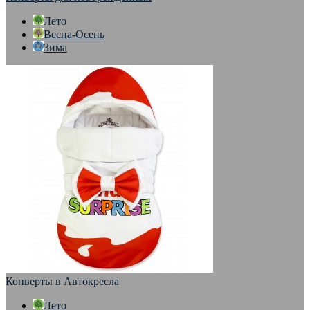
Лето
Весна-Осень
Зима
Конверты в Автокресла
Лето