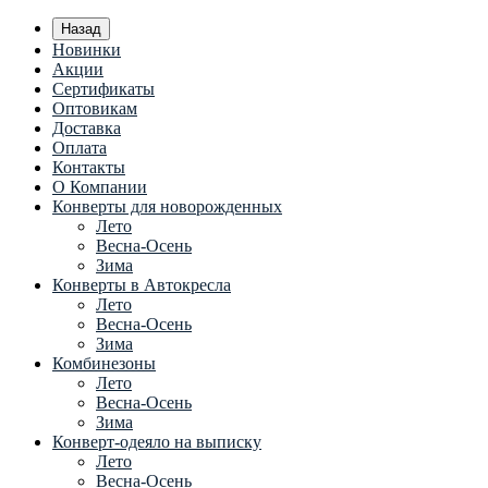
Назад
Новинки
Акции
Сертификаты
Оптовикам
Доставка
Оплата
Контакты
О Компании
Конверты для новорожденных
Лето
Весна-Осень
Зима
Конверты в Автокресла
Лето
Весна-Осень
Зима
Комбинезоны
Лето
Весна-Осень
Зима
Конверт-одеяло на выписку
Лето
Весна-Осень