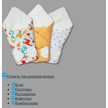
Одежда для новорожденных
Боди
Ползунки
Распашонки
Кофточки
Комбинезоны