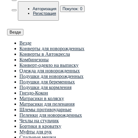
Авторизация
Покупок:
0
Регистрация
Везде
Везде
Конверты для новорожденных
Конверты в Автокресла
Комбинезоны
Конверт-одеяло на выписку
Одежда для новорожденных
Подушки для новорожденных
Подушки для беременных
Подушки для кормления
Гнездо-Кокон
Матрасики в коляску
Матрасики для пеленания
Шлемы противоударные
Пеленки для новорожденных
Чехлы на стульчик
Бортики в кроватку
Муфты для рук
Спальные мешки