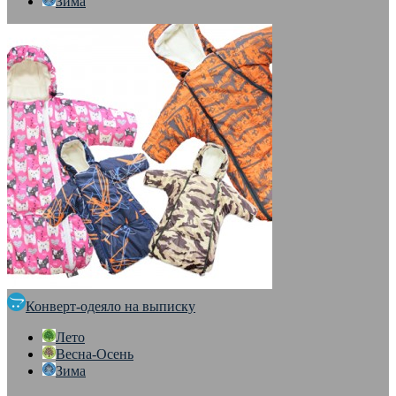
Зима
Конверт-одеяло на выписку
Лето
Весна-Осень
Зима