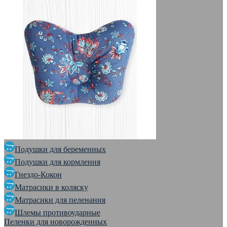
Подушки для беременных
Подушки для кормления
Гнездо-Кокон
Матрасики в коляску
Матрасики для пеленания
Шлемы противоударные
Пеленки для новорожденных