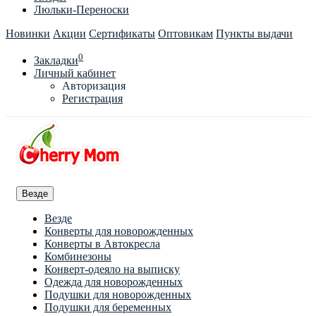
Люльки-Переноски
Новинки
Акции
Сертификаты
Оптовикам
Пункты выдачи
0
Закладки
Личный кабинет
Авторизация
Регистрация
Везде
Везде
Конверты для новорожденных
Конверты в Автокресла
Комбинезоны
Конверт-одеяло на выписку
Одежда для новорожденных
Подушки для новорожденных
Подушки для беременных