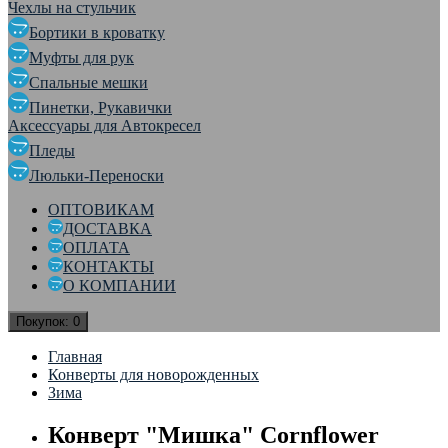
Чехлы на стульчик
Бортики в кроватку
Муфты для рук
Спальные мешки
Пинетки, Рукавички
Аксессуары для Автокресел
Пледы
Люльки-Переноски
ОПТОВИКАМ
ДОСТАВКА
ОПЛАТА
КОНТАКТЫ
О КОМПАНИИ
Покупок:
0
Главная
Конверты для новорожденных
Зима
Конверт "Мишка" Cornflower