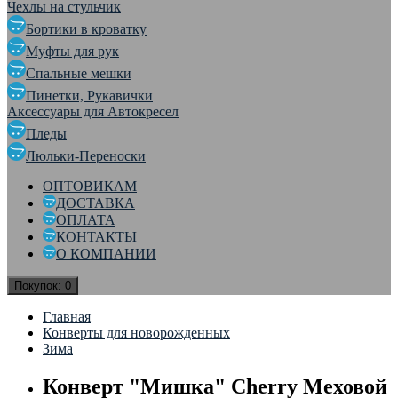
Чехлы на стульчик
Бортики в кроватку
Муфты для рук
Спальные мешки
Пинетки, Рукавички
Аксессуары для Автокресел
Пледы
Люльки-Переноски
ОПТОВИКАМ
ДОСТАВКА
ОПЛАТА
КОНТАКТЫ
О КОМПАНИИ
Покупок:
0
Главная
Конверты для новорожденных
Зима
Конверт "Мишка" Cherry Меховой