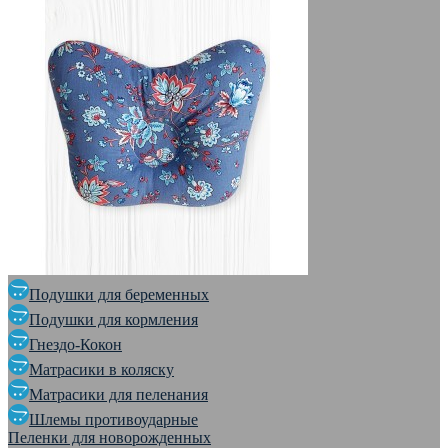
Подушки для беременных
Подушки для кормления
Гнездо-Кокон
Матрасики в коляску
Матрасики для пеленания
Шлемы противоударные
Пеленки для новорожденных