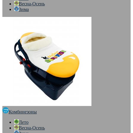
Весна-Осень
Зима
Комбинезоны
Лето
Весна-Осень