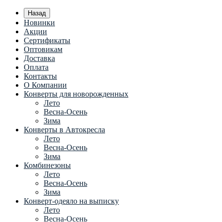
Назад
Новинки
Акции
Сертификаты
Оптовикам
Доставка
Оплата
Контакты
О Компании
Конверты для новорожденных
Лето
Весна-Осень
Зима
Конверты в Автокресла
Лето
Весна-Осень
Зима
Комбинезоны
Лето
Весна-Осень
Зима
Конверт-одеяло на выписку
Лето
Весна-Осень