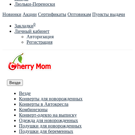
Люльки-Переноски
Новинки
Акции
Сертификаты
Оптовикам
Пункты выдачи
0
Закладки
Личный кабинет
Авторизация
Регистрация
Везде
Везде
Конверты для новорожденных
Конверты в Автокресла
Комбинезоны
Конверт-одеяло на выписку
Одежда для новорожденных
Подушки для новорожденных
Подушки для беременных