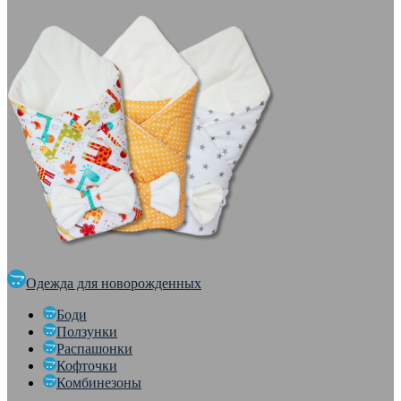
Одежда для новорожденных
Боди
Ползунки
Распашонки
Кофточки
Комбинезоны