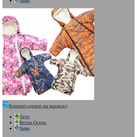
Зима
Конверт-одеяло на выписку
Лето
Весна-Осень
Зима