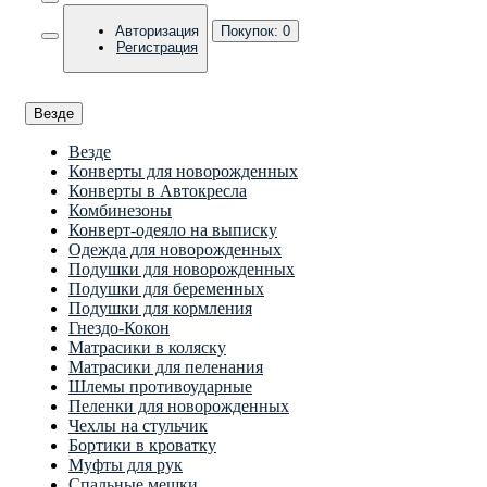
Авторизация
Покупок:
0
Регистрация
Везде
Везде
Конверты для новорожденных
Конверты в Автокресла
Комбинезоны
Конверт-одеяло на выписку
Одежда для новорожденных
Подушки для новорожденных
Подушки для беременных
Подушки для кормления
Гнездо-Кокон
Матрасики в коляску
Матрасики для пеленания
Шлемы противоударные
Пеленки для новорожденных
Чехлы на стульчик
Бортики в кроватку
Муфты для рук
Спальные мешки