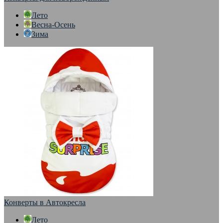
Лето
Весна-Осень
Зима
Конверты в Автокресла
Лето