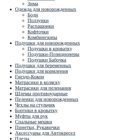
Зима
Одежда для новорожденных
Боди
Ползунки
Распашонки
Кофточки
Комбинезоны
Подушки для новорожденных
Подушки в кроватку
Подушки-Позиционеры
Подушки Бабочка
Подушки для беременных
Подушки для кормления
Гнездо-Кокон
Матрасики в коляску
Матрасики для пеленания
Шлемы противоударные
Пеленки для новорожденных
Чехлы на стульчик
Бортики в кроватку
Муфты для рук
Спальные мешки
Пинетки, Рукавички
Аксессуары для Автокресел
Пледы