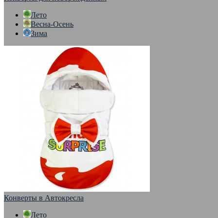
Лето
Весна-Осень
Зима
Конверты в Автокресла
Лето