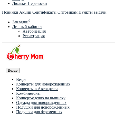
Люльки-Переноски
Новинки
Акции
Сертификаты
Оптовикам
Пункты выдачи
0
Закладки
Личный кабинет
Авторизация
Регистрация
Везде
Везде
Конверты для новорожденных
Конверты в Автокресла
Комбинезоны
Конверт-одеяло на выписку
Одежда для новорожденных
Подушки для новорожденных
Подушки для беременных