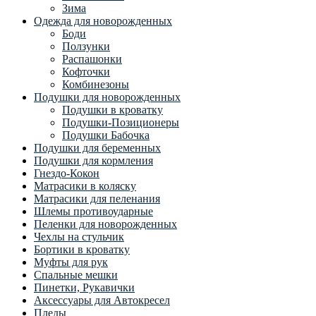
Зима
Одежда для новорожденных
Боди
Ползунки
Распашонки
Кофточки
Комбинезоны
Подушки для новорожденных
Подушки в кроватку
Подушки-Позиционеры
Подушки Бабочка
Подушки для беременных
Подушки для кормления
Гнездо-Кокон
Матрасики в коляску
Матрасики для пеленания
Шлемы противоударные
Пеленки для новорожденных
Чехлы на стульчик
Бортики в кроватку
Муфты для рук
Спальные мешки
Пинетки, Рукавички
Аксессуары для Автокресел
Пледы