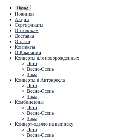
Назад
Новинки
Акции
Сертификаты
Оптовикам
Доставка
Оплата
Контакты
О Компании
Конверты для новорожденных
Лето
Весна-Осень
Зима
Конверты в Автокресла
Лето
Весна-Осень
Зима
Комбинезоны
Лето
Весна-Осень
Зима
Конверт-одеяло на выписку
Лето
Весна-Осень