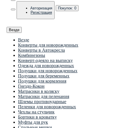
Авторизация
Покупок:
0
Регистрация
Везде
Везде
Конверты для новорожденных
Конверты в Автокресла
Комбинезоны
Конверт-одеяло на выписку
Одежда для новорожденных
Подушки для новорожденных
Подушки для беременных
Подушки для кормления
Гнездо-Кокон
Матрасики в коляску
Матрасики для пеленания
Шлемы противоударные
Пеленки для новорожденных
Чехлы на стульчик
Бортики в кроватку
Муфты для рук
Спальные мешки