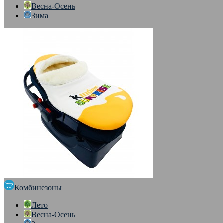
Весна-Осень
Зима
Комбинезоны
Лето
Весна-Осень