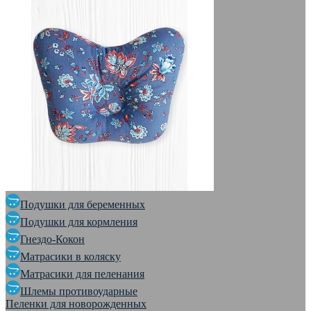
Подушки для беременных
Подушки для кормления
Гнездо-Кокон
Матрасики в коляску
Матрасики для пеленания
Шлемы противоударные
Пеленки для новорожденных