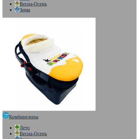
Весна-Осень
Зима
Комбинезоны
Лето
Весна-Осень