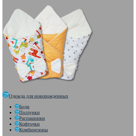
Одежда для новорожденных
Боди
Ползунки
Распашонки
Кофточки
Комбинезоны