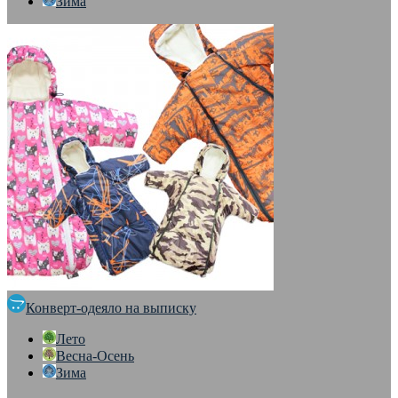
Зима
Конверт-одеяло на выписку
Лето
Весна-Осень
Зима