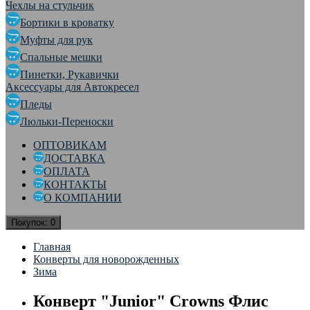
Чехлы на стульчик
Бортики в кроватку
Муфты для рук
Спальные мешки
Пинетки, Рукавички
Аксессуары для Автокресел
Пледы
Люльки-Переноски
ОПТОВИКАМ
ДОСТАВКА
ОПЛАТА
КОНТАКТЫ
О КОМПАНИИ
Покупок:
0
Главная
Конверты для новорожденных
Зима
Конверт "Junior" Crowns Флис