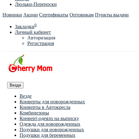
Люльки-Переноски
Новинки
Акции
Сертификаты
Оптовикам
Пункты выдачи
0
Закладки
Личный кабинет
Авторизация
Регистрация
Везде
Везде
Конверты для новорожденных
Конверты в Автокресла
Комбинезоны
Конверт-одеяло на выписку
Одежда для новорожденных
Подушки для новорожденных
Подушки для беременных