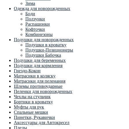
Зима
Одежда для новорожденных
Боди
Ползунки
Распашонки
Кофточки
Комбинезоны
Подушки для новорожденных
Подушки в кроватку
Подушки-Позиционеры
Подушки Бабочка
Подушки для беременных
Подушки для кормления
Гнездо-Кокон
Матрасики в коляску
Матрасики для пеленания
Шлемы противоударные
Пеленки для новорожденных
Чехлы на стульчик
Бортики в кроватку
Муфты для рук
Спальные мешки
Пинетки, Рукавички
Аксессуары для Автокресел
Пледы