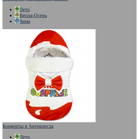
Лето
Весна-Осень
Зима
Конверты в Автокресла
Лето