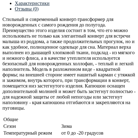
Характеристики
Отзывы (0)
Стильный и современный конверт-трансформер для
новорожденных с самого рождения до полугода.
Преимущество этого изделия состоит в том, что его можно
использовать не только как элегантный конверт для встречи
малыша из роддома, а также продолжительных прогулок, но и
как удобное, полноценное одеяльце для сна. Материал верха
выполнен из дышащей хлопковой ткани, подклад - из мягкого
и нежного флиса, а в качестве утеплителя используется
безопасный для новорожденных холлофан, - теплый и легкий
наполнитель. Модель в разложенном виде - квадратной
формы; на внешней стороне имеет нашитый карман с утяжкой
и зажимом, внутрь которого, при трансформации в конверт,
помещается низ застегнутого изделия. Капюшон оснащен
дополнительной молнией и может быть застегнут полностью -
для надежной защиты от любой непогоды или застегнут
наполовину - края капюшона отгибаются и закрепляются на
пуговицы.
Общие
Сезон
Зима
Температурный режим
от 0 до -20 градусов