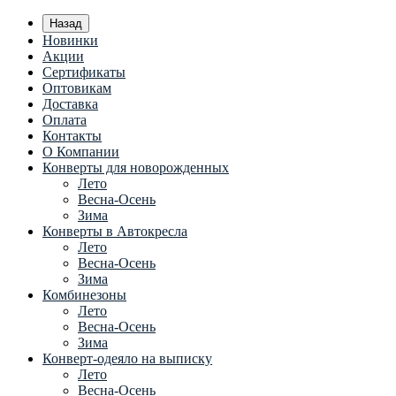
Назад
Новинки
Акции
Сертификаты
Оптовикам
Доставка
Оплата
Контакты
О Компании
Конверты для новорожденных
Лето
Весна-Осень
Зима
Конверты в Автокресла
Лето
Весна-Осень
Зима
Комбинезоны
Лето
Весна-Осень
Зима
Конверт-одеяло на выписку
Лето
Весна-Осень