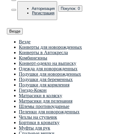
Авторизация
Покупок:
0
Регистрация
Везде
Везде
Конверты для новорожденных
Конверты в Автокресла
Комбинезоны
Конверт-одеяло на выписку
Одежда для новорожденных
Подушки для новорожденных
Подушки для беременных
Подушки для кормления
Гнездо-Кокон
Матрасики в коляску
Матрасики для пеленания
Шлемы противоударные
Пеленки для новорожденных
Чехлы на стульчик
Бортики в кроватку
Муфты для рук
Спальные мешки