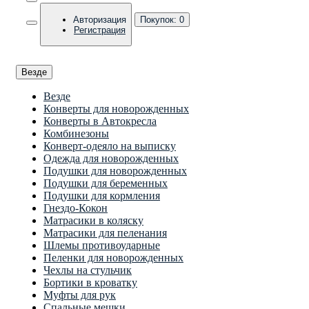
Авторизация
Покупок:
0
Регистрация
Везде
Везде
Конверты для новорожденных
Конверты в Автокресла
Комбинезоны
Конверт-одеяло на выписку
Одежда для новорожденных
Подушки для новорожденных
Подушки для беременных
Подушки для кормления
Гнездо-Кокон
Матрасики в коляску
Матрасики для пеленания
Шлемы противоударные
Пеленки для новорожденных
Чехлы на стульчик
Бортики в кроватку
Муфты для рук
Спальные мешки