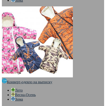
Зима
Конверт-одеяло на выписку
Лето
Весна-Осень
Зима