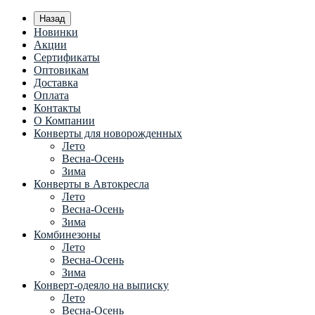
Назад
Новинки
Акции
Сертификаты
Оптовикам
Доставка
Оплата
Контакты
О Компании
Конверты для новорожденных
Лето
Весна-Осень
Зима
Конверты в Автокресла
Лето
Весна-Осень
Зима
Комбинезоны
Лето
Весна-Осень
Зима
Конверт-одеяло на выписку
Лето
Весна-Осень