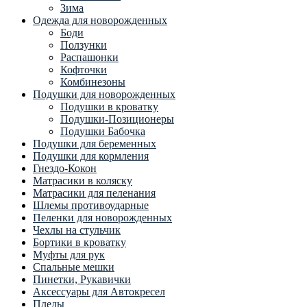
Зима
Одежда для новорожденных
Боди
Ползунки
Распашонки
Кофточки
Комбинезоны
Подушки для новорожденных
Подушки в кроватку
Подушки-Позиционеры
Подушки Бабочка
Подушки для беременных
Подушки для кормления
Гнездо-Кокон
Матрасики в коляску
Матрасики для пеленания
Шлемы противоударные
Пеленки для новорожденных
Чехлы на стульчик
Бортики в кроватку
Муфты для рук
Спальные мешки
Пинетки, Рукавички
Аксессуары для Автокресел
Пледы