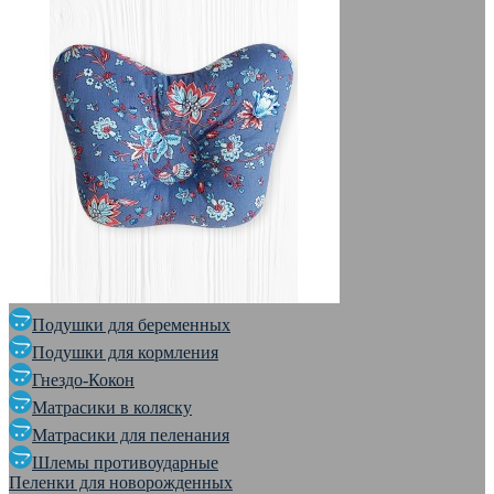
Подушки для беременных
Подушки для кормления
Гнездо-Кокон
Матрасики в коляску
Матрасики для пеленания
Шлемы противоударные
Пеленки для новорожденных