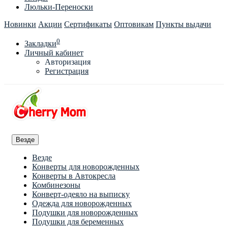
Люльки-Переноски
Новинки
Акции
Сертификаты
Оптовикам
Пункты выдачи
0
Закладки
Личный кабинет
Авторизация
Регистрация
Везде
Везде
Конверты для новорожденных
Конверты в Автокресла
Комбинезоны
Конверт-одеяло на выписку
Одежда для новорожденных
Подушки для новорожденных
Подушки для беременных