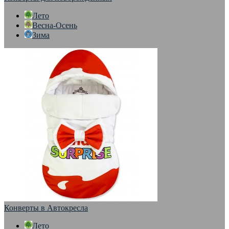
Лето
Весна-Осень
Зима
Конверты в Автокресла
Лето