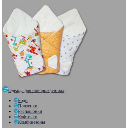
Одежда для новорожденных
Боди
Ползунки
Распашонки
Кофточки
Комбинезоны