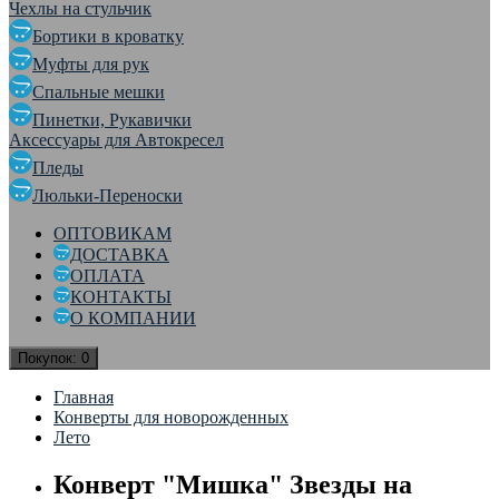
Чехлы на стульчик
Бортики в кроватку
Муфты для рук
Спальные мешки
Пинетки, Рукавички
Аксессуары для Автокресел
Пледы
Люльки-Переноски
ОПТОВИКАМ
ДОСТАВКА
ОПЛАТА
КОНТАКТЫ
О КОМПАНИИ
Покупок:
0
Главная
Конверты для новорожденных
Лето
Конверт "Мишка" Звезды на