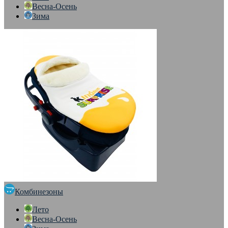
Весна-Осень
Зима
Комбинезоны
Лето
Весна-Осень