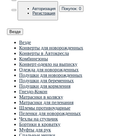
Авторизация
Покупок:
0
Регистрация
Везде
Везде
Конверты для новорожденных
Конверты в Автокресла
Комбинезоны
Конверт-одеяло на выписку
Одежда для новорожденных
Подушки для новорожденных
Подушки для беременных
Подушки для кормления
Гнездо-Кокон
Матрасики в коляску
Матрасики для пеленания
Шлемы противоударные
Пеленки для новорожденных
Чехлы на стульчик
Бортики в кроватку
Муфты для рук
Спальные мешки