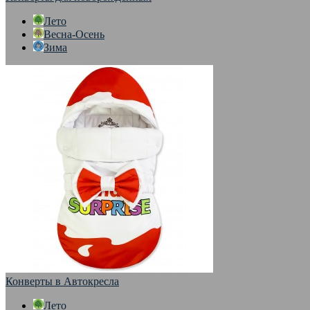
Лето
Весна-Осень
Зима
Конверты в Автокресла
Лето