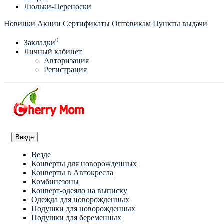
Люльки-Переноски
Новинки
Акции
Сертификаты
Оптовикам
Пункты выдачи
0
Закладки
Личный кабинет
Авторизация
Регистрация
Везде
Везде
Конверты для новорожденных
Конверты в Автокресла
Комбинезоны
Конверт-одеяло на выписку
Одежда для новорожденных
Подушки для новорожденных
Подушки для беременных