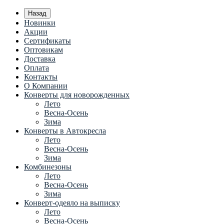
Назад
Новинки
Акции
Сертификаты
Оптовикам
Доставка
Оплата
Контакты
О Компании
Конверты для новорожденных
Лето
Весна-Осень
Зима
Конверты в Автокресла
Лето
Весна-Осень
Зима
Комбинезоны
Лето
Весна-Осень
Зима
Конверт-одеяло на выписку
Лето
Весна-Осень