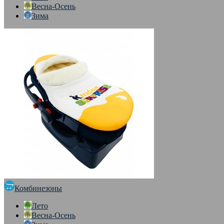
Весна-Осень
Зима
Комбинезоны
Лето
Весна-Осень