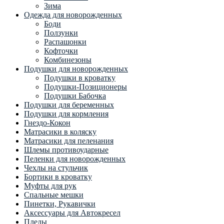
Зима
Одежда для новорожденных
Боди
Ползунки
Распашонки
Кофточки
Комбинезоны
Подушки для новорожденных
Подушки в кроватку
Подушки-Позиционеры
Подушки Бабочка
Подушки для беременных
Подушки для кормления
Гнездо-Кокон
Матрасики в коляску
Матрасики для пеленания
Шлемы противоударные
Пеленки для новорожденных
Чехлы на стульчик
Бортики в кроватку
Муфты для рук
Спальные мешки
Пинетки, Рукавички
Аксессуары для Автокресел
Пледы