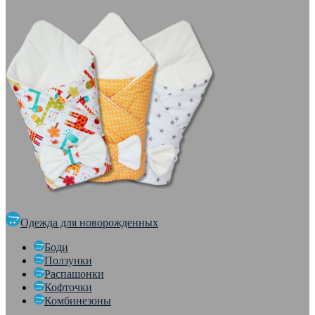
Одежда для новорожденных
Боди
Ползунки
Распашонки
Кофточки
Комбинезоны