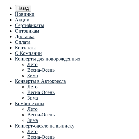
Назад
Новинки
Акции
Сертификаты
Оптовикам
Доставка
Оплата
Контакты
О Компании
Конверты для новорожденных
Лето
Весна-Осень
Зима
Конверты в Автокресла
Лето
Весна-Осень
Зима
Комбинезоны
Лето
Весна-Осень
Зима
Конверт-одеяло на выписку
Лето
Весна-Осень