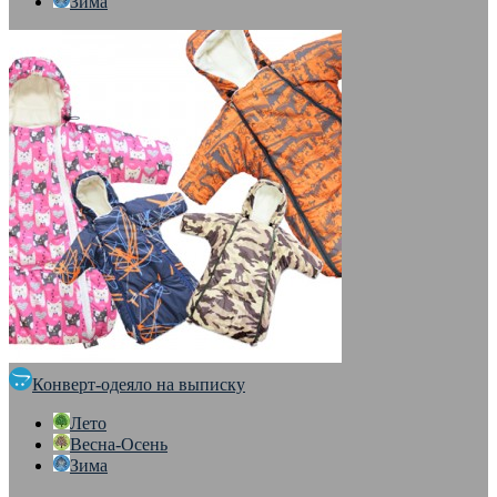
Зима
Конверт-одеяло на выписку
Лето
Весна-Осень
Зима