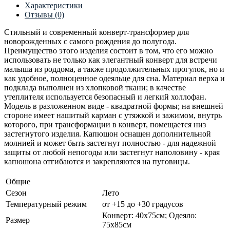
Характеристики
Отзывы (0)
Стильный и современный конверт-трансформер для
новорожденных с самого рождения до полугода.
Преимущество этого изделия состоит в том, что его можно
использовать не только как элегантный конверт для встречи
малыша из роддома, а также продолжительных прогулок, но и
как удобное, полноценное одеяльце для сна. Материал верха и
подклада выполнен из хлопковой ткани; в качестве
утеплителя используется безопасный и легкий холлофан.
Модель в разложенном виде - квадратной формы; на внешней
стороне имеет нашитый карман с утяжкой и зажимом, внутрь
которого, при трансформации в конверт, помещается низ
застегнутого изделия. Капюшон оснащен дополнительной
молнией и может быть застегнут полностью - для надежной
защиты от любой непогоды или застегнут наполовину - края
капюшона отгибаются и закрепляются на пуговицы.
Общие
Сезон
Лето
Температурный режим
от +15 до +30 градусов
Конверт: 40х75см; Одеяло:
Размер
75х85см