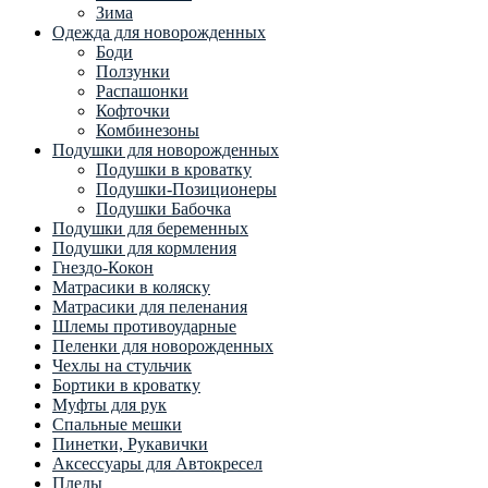
Зима
Одежда для новорожденных
Боди
Ползунки
Распашонки
Кофточки
Комбинезоны
Подушки для новорожденных
Подушки в кроватку
Подушки-Позиционеры
Подушки Бабочка
Подушки для беременных
Подушки для кормления
Гнездо-Кокон
Матрасики в коляску
Матрасики для пеленания
Шлемы противоударные
Пеленки для новорожденных
Чехлы на стульчик
Бортики в кроватку
Муфты для рук
Спальные мешки
Пинетки, Рукавички
Аксессуары для Автокресел
Пледы