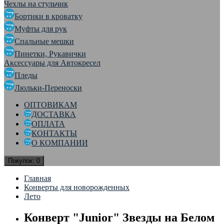
Чехлы на стульчик
Бортики в кроватку
Муфты для рук
Спальные мешки
Пинетки, Рукавички
Аксессуары для Автокресел
Пледы
Люльки-Переноски
ОПТОВИКАМ
ДОСТАВКА
ОПЛАТА
КОНТАКТЫ
О КОМПАНИИ
Покупок:
0
Главная
Конверты для новорожденных
Лето
Конверт "Junior" Звезды на Белом