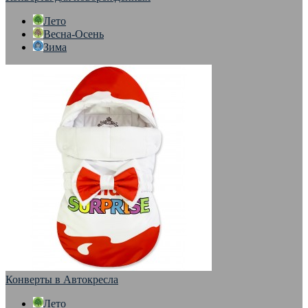
Лето
Весна-Осень
Зима
Конверты в Автокресла
Лето