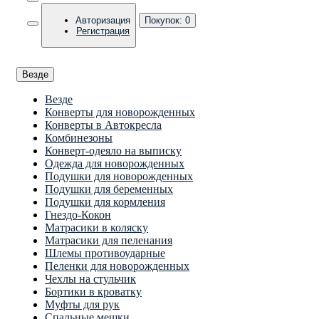
Авторизация
Покупок:
0
Регистрация
Везде
Везде
Конверты для новорожденных
Конверты в Автокресла
Комбинезоны
Конверт-одеяло на выписку
Одежда для новорожденных
Подушки для новорожденных
Подушки для беременных
Подушки для кормления
Гнездо-Кокон
Матрасики в коляску
Матрасики для пеленания
Шлемы противоударные
Пеленки для новорожденных
Чехлы на стульчик
Бортики в кроватку
Муфты для рук
Спальные мешки