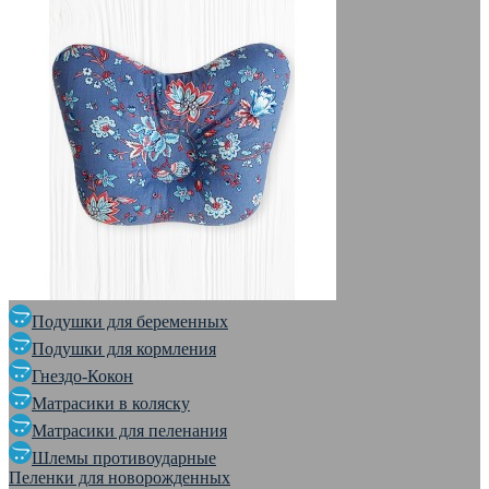
Подушки для беременных
Подушки для кормления
Гнездо-Кокон
Матрасики в коляску
Матрасики для пеленания
Шлемы противоударные
Пеленки для новорожденных