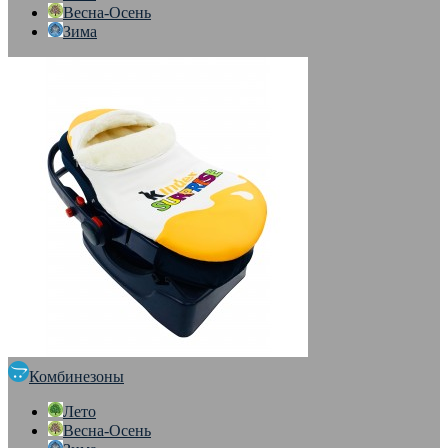
Весна-Осень
Зима
Комбинезоны
Лето
Весна-Осень