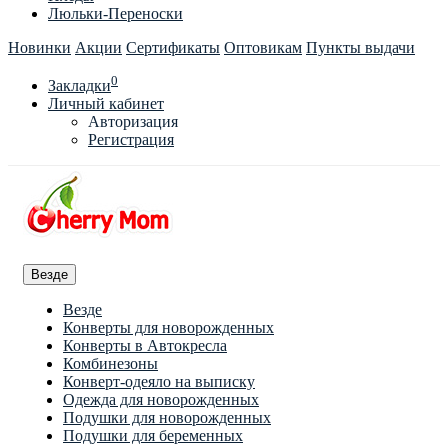
Люльки-Переноски
Новинки
Акции
Сертификаты
Оптовикам
Пункты выдачи
0
Закладки
Личный кабинет
Авторизация
Регистрация
Везде
Везде
Конверты для новорожденных
Конверты в Автокресла
Комбинезоны
Конверт-одеяло на выписку
Одежда для новорожденных
Подушки для новорожденных
Подушки для беременных