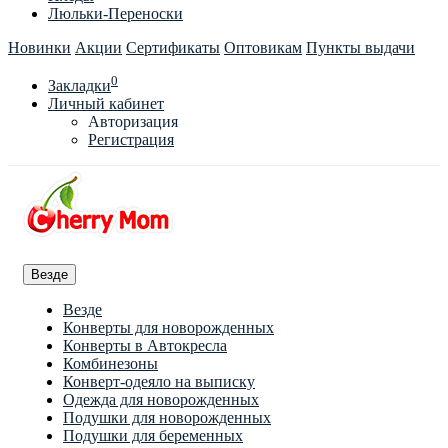
Люльки-Переноски
Новинки
Акции
Сертификаты
Оптовикам
Пункты выдачи
0
Закладки
Личный кабинет
Авторизация
Регистрация
Везде
Везде
Конверты для новорожденных
Конверты в Автокресла
Комбинезоны
Конверт-одеяло на выписку
Одежда для новорожденных
Подушки для новорожденных
Подушки для беременных