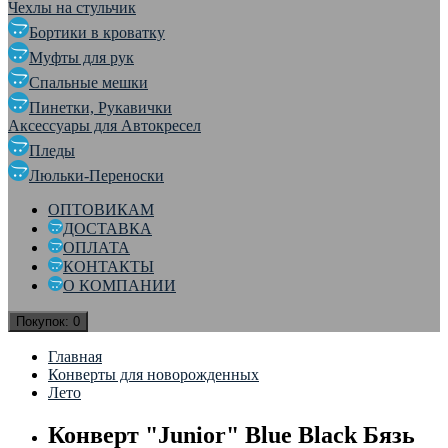
Чехлы на стульчик
Бортики в кроватку
Муфты для рук
Спальные мешки
Пинетки, Рукавички
Аксессуары для Автокресел
Пледы
Люльки-Переноски
ОПТОВИКАМ
ДОСТАВКА
ОПЛАТА
КОНТАКТЫ
О КОМПАНИИ
Покупок:
0
Главная
Конверты для новорожденных
Лето
Конверт "Junior" Blue Black Бязь