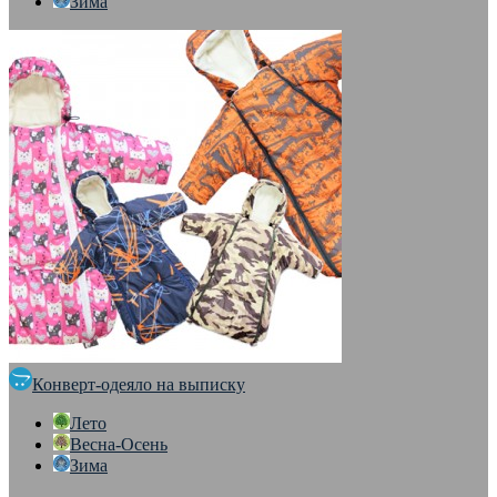
Зима
Конверт-одеяло на выписку
Лето
Весна-Осень
Зима