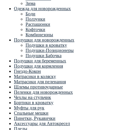
Зима
Одежда для новорожденных
Боди
Ползунки
Распашонки
Кофточки
Комбинезоны
Подушки для новорожденных
Подушки в кроватку
Подушки-Позиционеры
Подушки Бабочка
Подушки для беременных
Подушки для кормления
Гнездо-Кокон
Матрасики в коляску
Матрасики для пеленания
Шлемы противоударные
Пеленки для новорожденных
Чехлы на стульчик
Бортики в кроватку
Муфты для рук
Спальные мешки
Пинетки, Рукавички
Аксессуары для Автокресел
Пледы