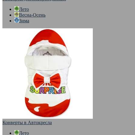
Лето
Весна-Осень
Зима
Конверты в Автокресла
Лето