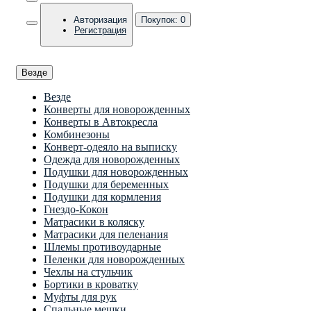
Авторизация
Покупок:
0
Регистрация
Везде
Везде
Конверты для новорожденных
Конверты в Автокресла
Комбинезоны
Конверт-одеяло на выписку
Одежда для новорожденных
Подушки для новорожденных
Подушки для беременных
Подушки для кормления
Гнездо-Кокон
Матрасики в коляску
Матрасики для пеленания
Шлемы противоударные
Пеленки для новорожденных
Чехлы на стульчик
Бортики в кроватку
Муфты для рук
Спальные мешки