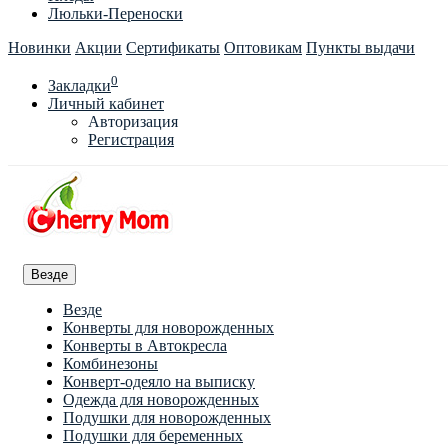
Люльки-Переноски
Новинки
Акции
Сертификаты
Оптовикам
Пункты выдачи
0
Закладки
Личный кабинет
Авторизация
Регистрация
Везде
Везде
Конверты для новорожденных
Конверты в Автокресла
Комбинезоны
Конверт-одеяло на выписку
Одежда для новорожденных
Подушки для новорожденных
Подушки для беременных