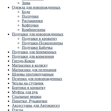
Зима
Одежда для новорожденных
Боди
Ползунки
Распашонки
Кофточки
Комбинезоны
Подушки для новорожденных
Подушки в кроватку
Подушки-Позиционеры
Подушки Бабочка
Подушки для беременных
Подушки для кормления
Гнездо-Кокон
Матрасики в коляску
Матрасики для пеленания
Шлемы противоударные
Пеленки для новорожденных
Чехлы на стульчик
Бортики в кроватку
Муфты для рук
Спальные мешки
Пинетки, Рукавички
Аксессуары для Автокресел
Пледы