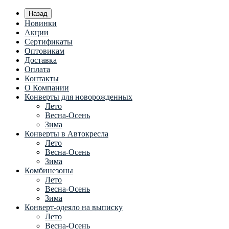
Назад
Новинки
Акции
Сертификаты
Оптовикам
Доставка
Оплата
Контакты
О Компании
Конверты для новорожденных
Лето
Весна-Осень
Зима
Конверты в Автокресла
Лето
Весна-Осень
Зима
Комбинезоны
Лето
Весна-Осень
Зима
Конверт-одеяло на выписку
Лето
Весна-Осень