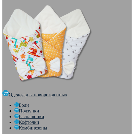
Одежда для новорожденных
Боди
Ползунки
Распашонки
Кофточки
Комбинезоны