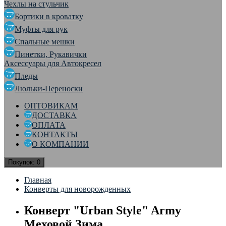
Чехлы на стульчик
Бортики в кроватку
Муфты для рук
Спальные мешки
Пинетки, Рукавички
Аксессуары для Автокресел
Пледы
Люльки-Переноски
ОПТОВИКАМ
ДОСТАВКА
ОПЛАТА
КОНТАКТЫ
О КОМПАНИИ
Покупок:
0
Главная
Конверты для новорожденных
Конверт "Urban Style" Army
Меховой Зима