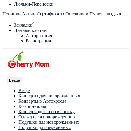
Люльки-Переноски
Новинки
Акции
Сертификаты
Оптовикам
Пункты выдачи
0
Закладки
Личный кабинет
Авторизация
Регистрация
Везде
Везде
Конверты для новорожденных
Конверты в Автокресла
Комбинезоны
Конверт-одеяло на выписку
Одежда для новорожденных
Подушки для новорожденных
Подушки для беременных