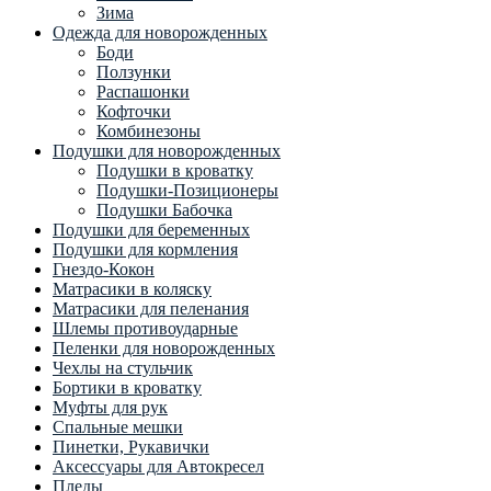
Зима
Одежда для новорожденных
Боди
Ползунки
Распашонки
Кофточки
Комбинезоны
Подушки для новорожденных
Подушки в кроватку
Подушки-Позиционеры
Подушки Бабочка
Подушки для беременных
Подушки для кормления
Гнездо-Кокон
Матрасики в коляску
Матрасики для пеленания
Шлемы противоударные
Пеленки для новорожденных
Чехлы на стульчик
Бортики в кроватку
Муфты для рук
Спальные мешки
Пинетки, Рукавички
Аксессуары для Автокресел
Пледы