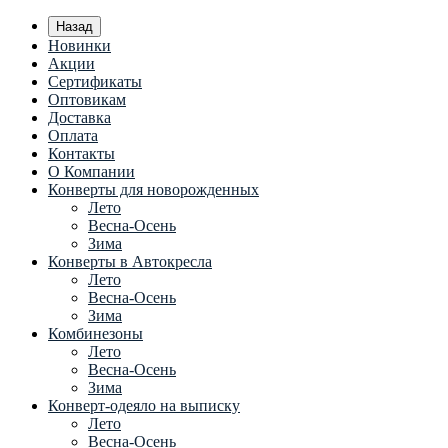
Назад
Новинки
Акции
Сертификаты
Оптовикам
Доставка
Оплата
Контакты
О Компании
Конверты для новорожденных
Лето
Весна-Осень
Зима
Конверты в Автокресла
Лето
Весна-Осень
Зима
Комбинезоны
Лето
Весна-Осень
Зима
Конверт-одеяло на выписку
Лето
Весна-Осень