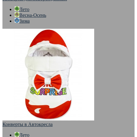
Лето
Весна-Осень
Зима
Конверты в Автокресла
Лето