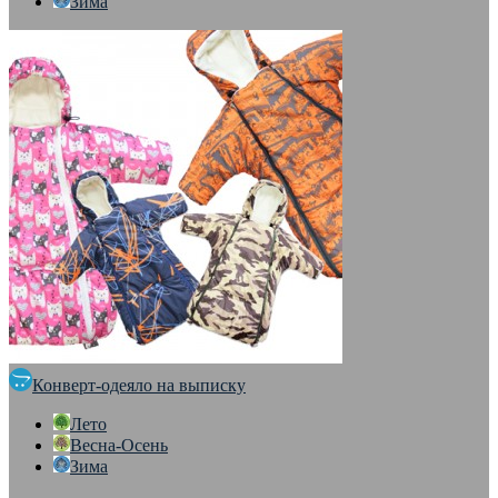
Зима
Конверт-одеяло на выписку
Лето
Весна-Осень
Зима