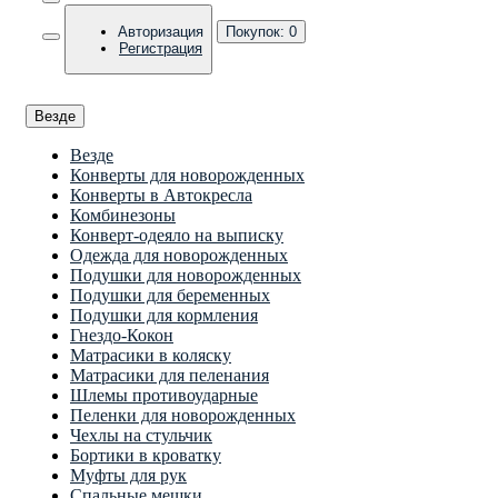
Авторизация
Покупок:
0
Регистрация
Везде
Везде
Конверты для новорожденных
Конверты в Автокресла
Комбинезоны
Конверт-одеяло на выписку
Одежда для новорожденных
Подушки для новорожденных
Подушки для беременных
Подушки для кормления
Гнездо-Кокон
Матрасики в коляску
Матрасики для пеленания
Шлемы противоударные
Пеленки для новорожденных
Чехлы на стульчик
Бортики в кроватку
Муфты для рук
Спальные мешки