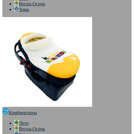
Весна-Осень
Зима
Комбинезоны
Лето
Весна-Осень