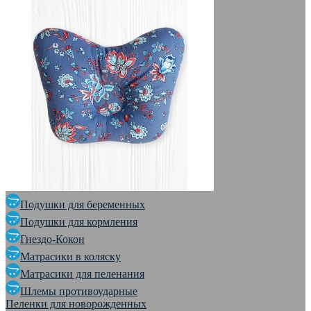
Подушки для беременных
Подушки для кормления
Гнездо-Кокон
Матрасики в коляску
Матрасики для пеленания
Шлемы противоударные
Пеленки для новорожденных