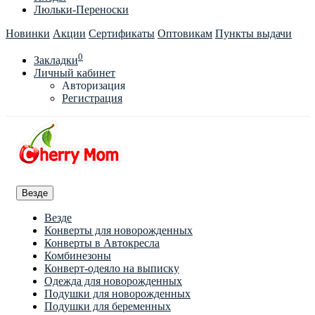
Люльки-Переноски
Новинки
Акции
Сертификаты
Оптовикам
Пункты выдачи
0
Закладки
Личный кабинет
Авторизация
Регистрация
Везде
Везде
Конверты для новорожденных
Конверты в Автокресла
Комбинезоны
Конверт-одеяло на выписку
Одежда для новорожденных
Подушки для новорожденных
Подушки для беременных