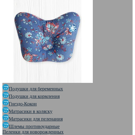
Подушки для беременных
Подушки для кормления
Гнездо-Кокон
Матрасики в коляску
Матрасики для пеленания
Шлемы противоударные
Пеленки для новорожденных