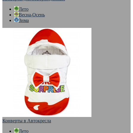
Лето
Весна-Осень
Зима
Конверты в Автокресла
Лето