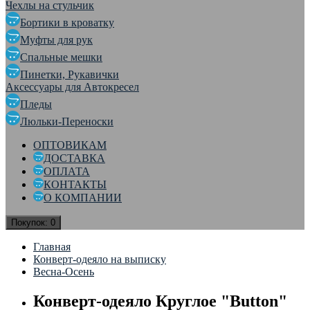
Чехлы на стульчик
Бортики в кроватку
Муфты для рук
Спальные мешки
Пинетки, Рукавички
Аксессуары для Автокресел
Пледы
Люльки-Переноски
ОПТОВИКАМ
ДОСТАВКА
ОПЛАТА
КОНТАКТЫ
О КОМПАНИИ
Покупок:
0
Главная
Конверт-одеяло на выписку
Весна-Осень
Конверт-одеяло Круглое "Button"