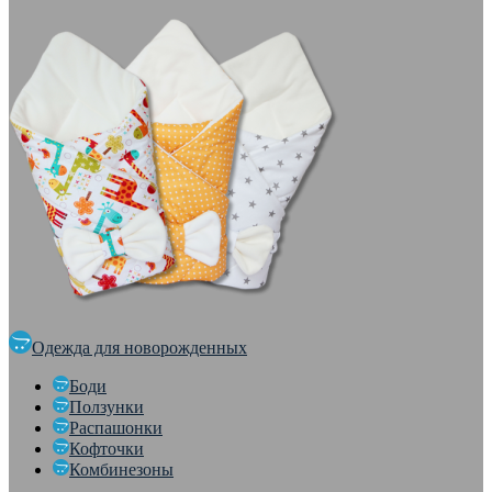
Одежда для новорожденных
Боди
Ползунки
Распашонки
Кофточки
Комбинезоны