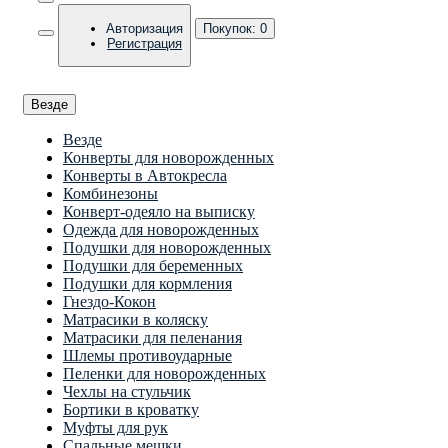
Авторизация
Покупок:
0
Регистрация
Везде
Везде
Конверты для новорожденных
Конверты в Автокресла
Комбинезоны
Конверт-одеяло на выписку
Одежда для новорожденных
Подушки для новорожденных
Подушки для беременных
Подушки для кормления
Гнездо-Кокон
Матрасики в коляску
Матрасики для пеленания
Шлемы противоударные
Пеленки для новорожденных
Чехлы на стульчик
Бортики в кроватку
Муфты для рук
Спальные мешки