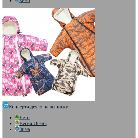
Зима
Конверт-одеяло на выписку
Лето
Весна-Осень
Зима