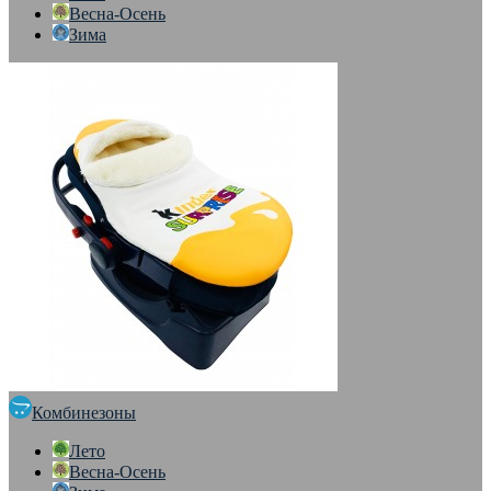
Весна-Осень
Зима
Комбинезоны
Лето
Весна-Осень