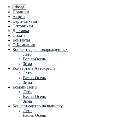
Назад
Новинки
Акции
Сертификаты
Оптовикам
Доставка
Оплата
Контакты
О Компании
Конверты для новорожденных
Лето
Весна-Осень
Зима
Конверты в Автокресла
Лето
Весна-Осень
Зима
Комбинезоны
Лето
Весна-Осень
Зима
Конверт-одеяло на выписку
Лето
Весна-Осень