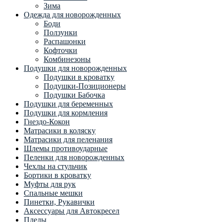
Зима
Одежда для новорожденных
Боди
Ползунки
Распашонки
Кофточки
Комбинезоны
Подушки для новорожденных
Подушки в кроватку
Подушки-Позиционеры
Подушки Бабочка
Подушки для беременных
Подушки для кормления
Гнездо-Кокон
Матрасики в коляску
Матрасики для пеленания
Шлемы противоударные
Пеленки для новорожденных
Чехлы на стульчик
Бортики в кроватку
Муфты для рук
Спальные мешки
Пинетки, Рукавички
Аксессуары для Автокресел
Пледы