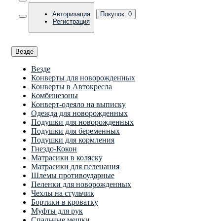
Авторизация
Покупок:
0
Регистрация
Везде
Везде
Конверты для новорожденных
Конверты в Автокресла
Комбинезоны
Конверт-одеяло на выписку
Одежда для новорожденных
Подушки для новорожденных
Подушки для беременных
Подушки для кормления
Гнездо-Кокон
Матрасики в коляску
Матрасики для пеленания
Шлемы противоударные
Пеленки для новорожденных
Чехлы на стульчик
Бортики в кроватку
Муфты для рук
Спальные мешки