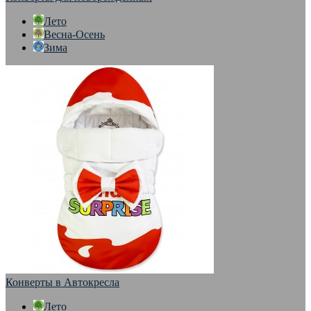
Лето
Весна-Осень
Зима
Конверты в Автокресла
Лето