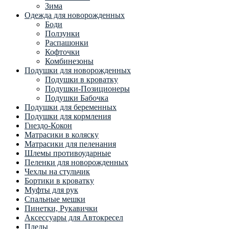
Зима
Одежда для новорожденных
Боди
Ползунки
Распашонки
Кофточки
Комбинезоны
Подушки для новорожденных
Подушки в кроватку
Подушки-Позиционеры
Подушки Бабочка
Подушки для беременных
Подушки для кормления
Гнездо-Кокон
Матрасики в коляску
Матрасики для пеленания
Шлемы противоударные
Пеленки для новорожденных
Чехлы на стульчик
Бортики в кроватку
Муфты для рук
Спальные мешки
Пинетки, Рукавички
Аксессуары для Автокресел
Пледы