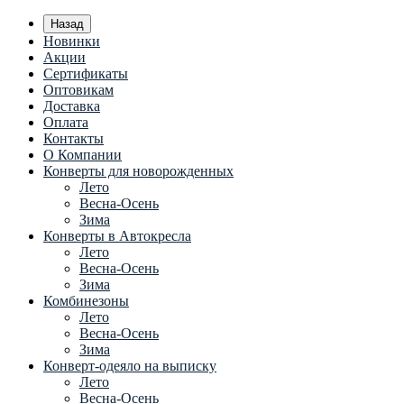
Назад
Новинки
Акции
Сертификаты
Оптовикам
Доставка
Оплата
Контакты
О Компании
Конверты для новорожденных
Лето
Весна-Осень
Зима
Конверты в Автокресла
Лето
Весна-Осень
Зима
Комбинезоны
Лето
Весна-Осень
Зима
Конверт-одеяло на выписку
Лето
Весна-Осень