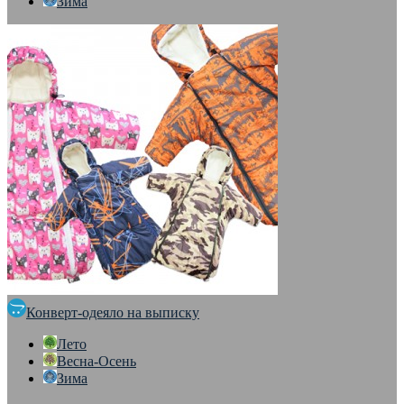
Зима
Конверт-одеяло на выписку
Лето
Весна-Осень
Зима