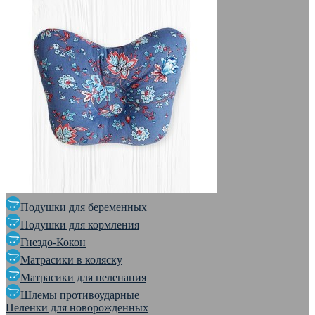
Подушки для беременных
Подушки для кормления
Гнездо-Кокон
Матрасики в коляску
Матрасики для пеленания
Шлемы противоударные
Пеленки для новорожденных