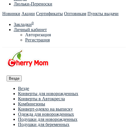
Люльки-Переноски
Новинки
Акции
Сертификаты
Оптовикам
Пункты выдачи
0
Закладки
Личный кабинет
Авторизация
Регистрация
Везде
Везде
Конверты для новорожденных
Конверты в Автокресла
Комбинезоны
Конверт-одеяло на выписку
Одежда для новорожденных
Подушки для новорожденных
Подушки для беременных