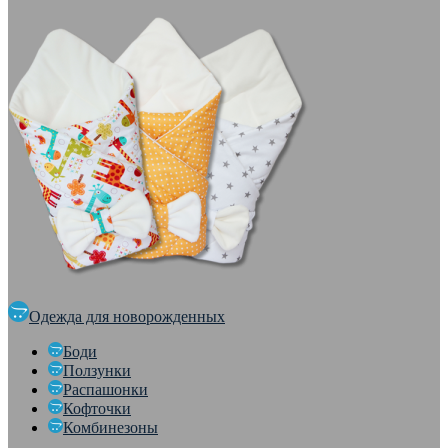
Одежда для новорожденных
Боди
Ползунки
Распашонки
Кофточки
Комбинезоны