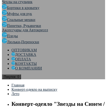
Чехлы на стульчик
Бортики в кроватку
Муфты для рук
Спальные мешки
Пинетки, Рукавички
Аксессуары для Автокресел
Пледы
Люльки-Переноски
ОПТОВИКАМ
ДОСТАВКА
ОПЛАТА
КОНТАКТЫ
О КОМПАНИИ
Покупок:
0
Главная
Конверт-одеяло на выписку
Лето
Конверт-одеяло "Звезды на Синем /