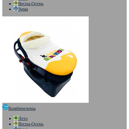
Весна-Осень
Зима
Комбинезоны
Лето
Весна-Осень