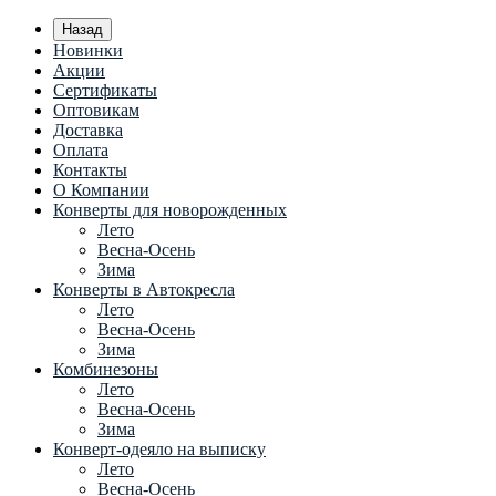
Назад
Новинки
Акции
Сертификаты
Оптовикам
Доставка
Оплата
Контакты
О Компании
Конверты для новорожденных
Лето
Весна-Осень
Зима
Конверты в Автокресла
Лето
Весна-Осень
Зима
Комбинезоны
Лето
Весна-Осень
Зима
Конверт-одеяло на выписку
Лето
Весна-Осень