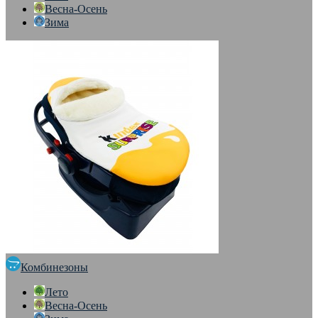
Весна-Осень
Зима
Комбинезоны
Лето
Весна-Осень