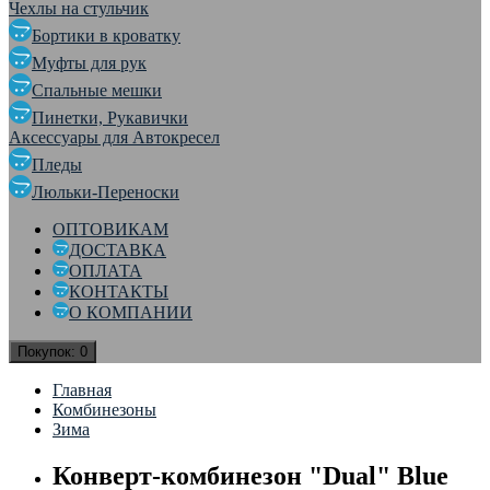
Чехлы на стульчик
Бортики в кроватку
Муфты для рук
Спальные мешки
Пинетки, Рукавички
Аксессуары для Автокресел
Пледы
Люльки-Переноски
ОПТОВИКАМ
ДОСТАВКА
ОПЛАТА
КОНТАКТЫ
О КОМПАНИИ
Покупок:
0
Главная
Комбинезоны
Зима
Конверт-комбинезон "Dual" Blue