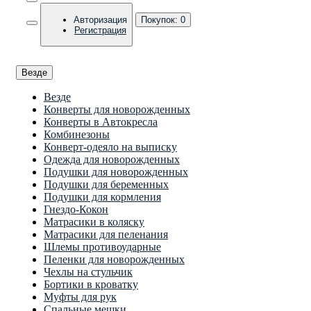
Авторизация
Покупок:
0
Регистрация
Везде
Везде
Конверты для новорожденных
Конверты в Автокресла
Комбинезоны
Конверт-одеяло на выписку
Одежда для новорожденных
Подушки для новорожденных
Подушки для беременных
Подушки для кормления
Гнездо-Кокон
Матрасики в коляску
Матрасики для пеленания
Шлемы противоударные
Пеленки для новорожденных
Чехлы на стульчик
Бортики в кроватку
Муфты для рук
Спальные мешки