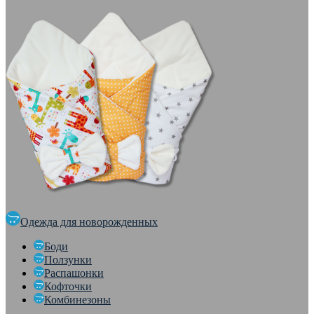
Одежда для новорожденных
Боди
Ползунки
Распашонки
Кофточки
Комбинезоны