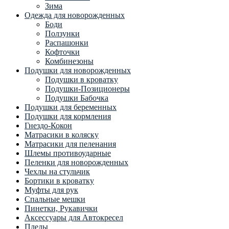
Зима
Одежда для новорожденных
Боди
Ползунки
Распашонки
Кофточки
Комбинезоны
Подушки для новорожденных
Подушки в кроватку
Подушки-Позиционеры
Подушки Бабочка
Подушки для беременных
Подушки для кормления
Гнездо-Кокон
Матрасики в коляску
Матрасики для пеленания
Шлемы противоударные
Пеленки для новорожденных
Чехлы на стульчик
Бортики в кроватку
Муфты для рук
Спальные мешки
Пинетки, Рукавички
Аксессуары для Автокресел
Пледы