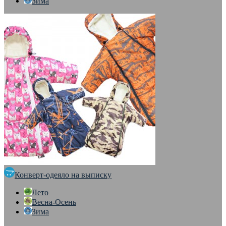
Зима
Конверт-одеяло на выписку
Лето
Весна-Осень
Зима