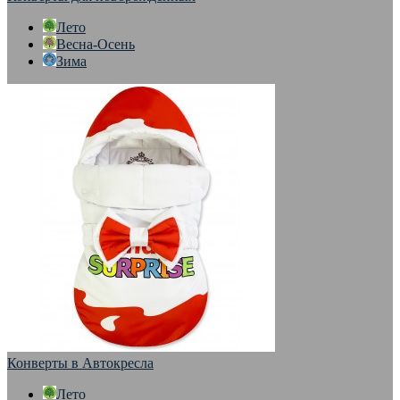
Лето
Весна-Осень
Зима
Конверты в Автокресла
Лето