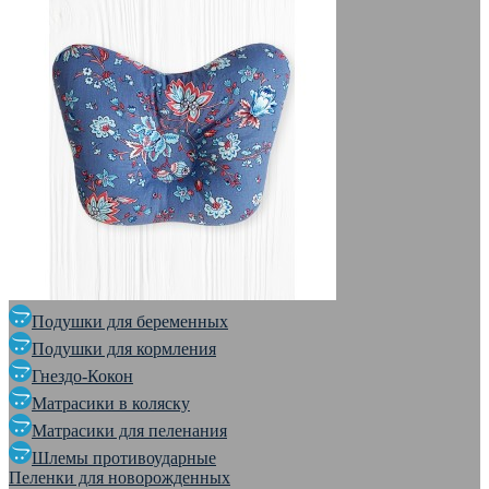
Подушки для беременных
Подушки для кормления
Гнездо-Кокон
Матрасики в коляску
Матрасики для пеленания
Шлемы противоударные
Пеленки для новорожденных