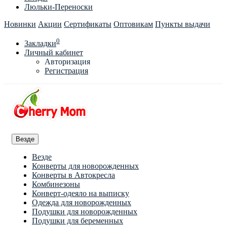
Люльки-Переноски
Новинки
Акции
Сертификаты
Оптовикам
Пункты выдачи
0
Закладки
Личный кабинет
Авторизация
Регистрация
Везде
Везде
Конверты для новорожденных
Конверты в Автокресла
Комбинезоны
Конверт-одеяло на выписку
Одежда для новорожденных
Подушки для новорожденных
Подушки для беременных