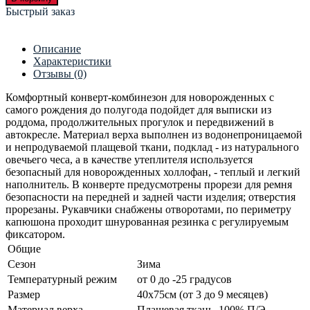
Быстрый заказ
Описание
Характеристики
Отзывы (0)
Комфортный конверт-комбинезон для новорожденных с
самого рождения до полугода подойдет для выписки из
роддома, продолжительных прогулок и передвижений в
автокресле. Материал верха выполнен из водонепроницаемой
и непродуваемой плащевой ткани, подклад - из натурального
овечьего чеса, а в качестве утеплителя используется
безопасный для новорожденных холлофан, - теплый и легкий
наполнитель.
В конверте предусмотрены прорези для ремня
безопасности на передней и задней части изделия; отверстия
прорезаны.
Рукавчики снабжены отворотами, по периметру
капюшона проходит шнурованная резинка с регулируемым
фиксатором.
Общие
Сезон
Зима
Температурный режим
от 0 до -25 градусов
Размер
40х75см (от 3 до 9 месяцев)
Материал верха
Плащевая ткань, 100% П/Э