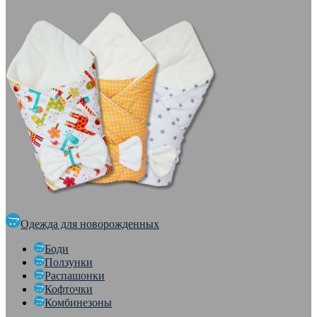
Одежда для новорожденных
Боди
Ползунки
Распашонки
Кофточки
Комбинезоны