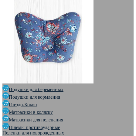
Подушки для беременных
Подушки для кормления
Гнездо-Кокон
Матрасики в коляску
Матрасики для пеленания
Шлемы противоударные
Пеленки для новорожденных