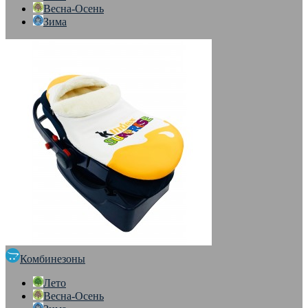
Весна-Осень
Зима
Комбинезоны
Лето
Весна-Осень