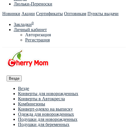
Люльки-Переноски
Новинки
Акции
Сертификаты
Оптовикам
Пункты выдачи
0
Закладки
Личный кабинет
Авторизация
Регистрация
Везде
Везде
Конверты для новорожденных
Конверты в Автокресла
Комбинезоны
Конверт-одеяло на выписку
Одежда для новорожденных
Подушки для новорожденных
Подушки для беременных