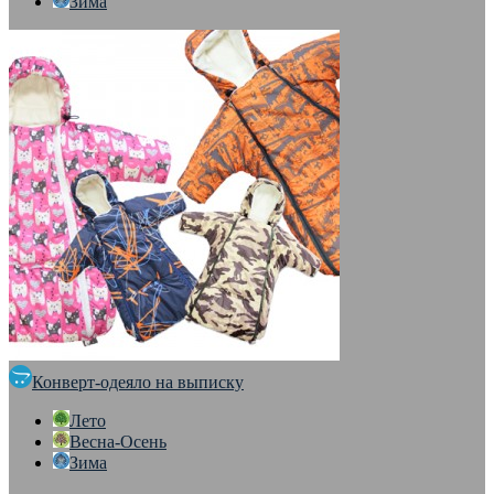
Зима
Конверт-одеяло на выписку
Лето
Весна-Осень
Зима