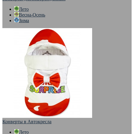
Лето
Весна-Осень
Зима
Конверты в Автокресла
Лето