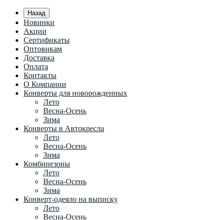
Назад
Новинки
Акции
Сертификаты
Оптовикам
Доставка
Оплата
Контакты
О Компании
Конверты для новорожденных
Лето
Весна-Осень
Зима
Конверты в Автокресла
Лето
Весна-Осень
Зима
Комбинезоны
Лето
Весна-Осень
Зима
Конверт-одеяло на выписку
Лето
Весна-Осень