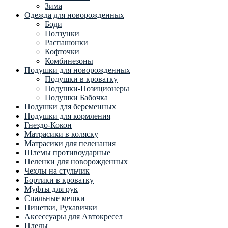
Зима
Одежда для новорожденных
Боди
Ползунки
Распашонки
Кофточки
Комбинезоны
Подушки для новорожденных
Подушки в кроватку
Подушки-Позиционеры
Подушки Бабочка
Подушки для беременных
Подушки для кормления
Гнездо-Кокон
Матрасики в коляску
Матрасики для пеленания
Шлемы противоударные
Пеленки для новорожденных
Чехлы на стульчик
Бортики в кроватку
Муфты для рук
Спальные мешки
Пинетки, Рукавички
Аксессуары для Автокресел
Пледы