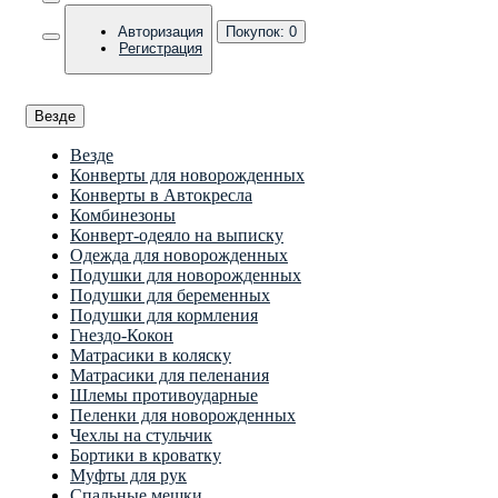
Авторизация
Покупок:
0
Регистрация
Везде
Везде
Конверты для новорожденных
Конверты в Автокресла
Комбинезоны
Конверт-одеяло на выписку
Одежда для новорожденных
Подушки для новорожденных
Подушки для беременных
Подушки для кормления
Гнездо-Кокон
Матрасики в коляску
Матрасики для пеленания
Шлемы противоударные
Пеленки для новорожденных
Чехлы на стульчик
Бортики в кроватку
Муфты для рук
Спальные мешки