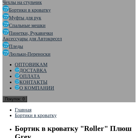
Чехлы на стульчик
Бортики в кроватку
Муфты для рук
Спальные мешки
Пинетки, Рукавички
Аксессуары для Автокресел
Пледы
Люльки-Переноски
ОПТОВИКАМ
ДОСТАВКА
ОПЛАТА
КОНТАКТЫ
О КОМПАНИИ
Покупок:
0
Главная
Бортики в кроватку
Бортик в кроватку "Roller" Плюш
Grey