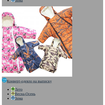
Зима
Конверт-одеяло на выписку
Лето
Весна-Осень
Зима