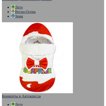
Лето
Весна-Осень
Зима
Конверты в Автокресла
Лето