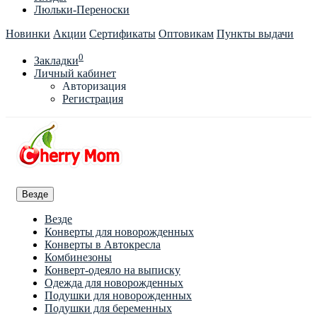
Люльки-Переноски
Новинки
Акции
Сертификаты
Оптовикам
Пункты выдачи
0
Закладки
Личный кабинет
Авторизация
Регистрация
Везде
Везде
Конверты для новорожденных
Конверты в Автокресла
Комбинезоны
Конверт-одеяло на выписку
Одежда для новорожденных
Подушки для новорожденных
Подушки для беременных