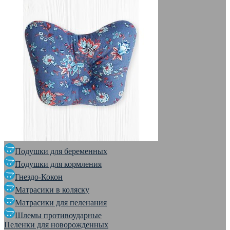
Подушки для беременных
Подушки для кормления
Гнездо-Кокон
Матрасики в коляску
Матрасики для пеленания
Шлемы противоударные
Пеленки для новорожденных