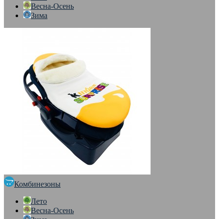
Весна-Осень
Зима
Комбинезоны
Лето
Весна-Осень