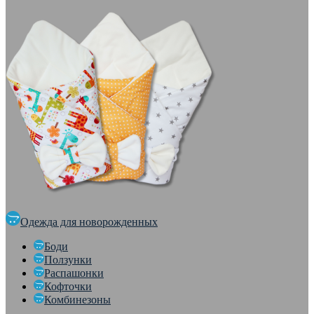
Одежда для новорожденных
Боди
Ползунки
Распашонки
Кофточки
Комбинезоны