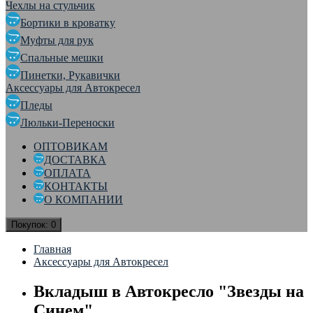
Чехлы на стульчик
Бортики в кроватку
Муфты для рук
Спальные мешки
Пинетки, Рукавички
Аксессуары для Автокресел
Пледы
Люльки-Переноски
ОПТОВИКАМ
ДОСТАВКА
ОПЛАТА
КОНТАКТЫ
О КОМПАНИИ
Покупок:
0
Главная
Аксессуары для Автокресел
Вкладыш в Автокресло "Звезды на
Синем"