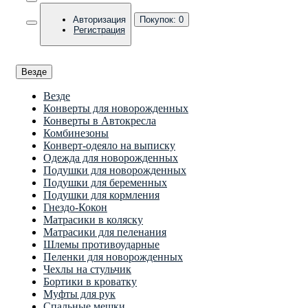
Авторизация
Покупок:
0
Регистрация
Везде
Везде
Конверты для новорожденных
Конверты в Автокресла
Комбинезоны
Конверт-одеяло на выписку
Одежда для новорожденных
Подушки для новорожденных
Подушки для беременных
Подушки для кормления
Гнездо-Кокон
Матрасики в коляску
Матрасики для пеленания
Шлемы противоударные
Пеленки для новорожденных
Чехлы на стульчик
Бортики в кроватку
Муфты для рук
Спальные мешки