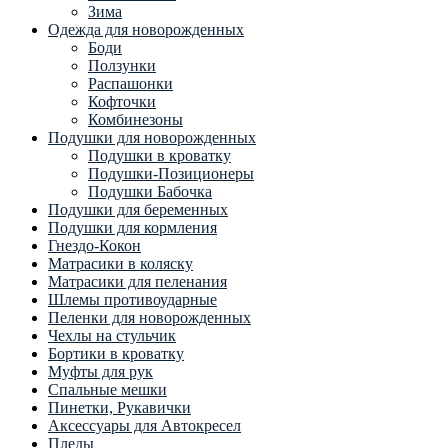
Зима
Одежда для новорожденных
Боди
Ползунки
Распашонки
Кофточки
Комбинезоны
Подушки для новорожденных
Подушки в кроватку
Подушки-Позиционеры
Подушки Бабочка
Подушки для беременных
Подушки для кормления
Гнездо-Кокон
Матрасики в коляску
Матрасики для пеленания
Шлемы противоударные
Пеленки для новорожденных
Чехлы на стульчик
Бортики в кроватку
Муфты для рук
Спальные мешки
Пинетки, Рукавички
Аксессуары для Автокресел
Пледы