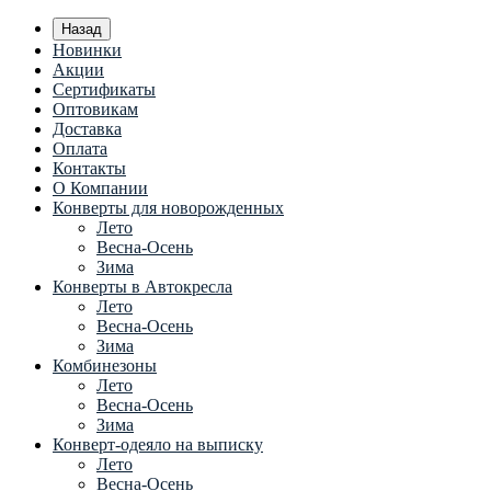
Назад
Новинки
Акции
Сертификаты
Оптовикам
Доставка
Оплата
Контакты
О Компании
Конверты для новорожденных
Лето
Весна-Осень
Зима
Конверты в Автокресла
Лето
Весна-Осень
Зима
Комбинезоны
Лето
Весна-Осень
Зима
Конверт-одеяло на выписку
Лето
Весна-Осень