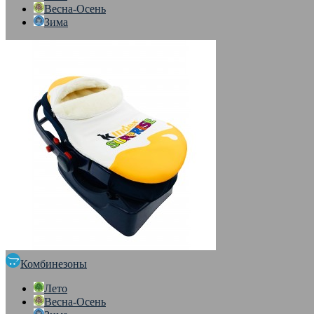
Весна-Осень
Зима
Комбинезоны
Лето
Весна-Осень