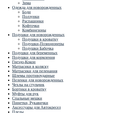
Зима
Одежда для новорожденных
Боди
Ползунки
Распашонки
Кофточки
Комбинезоны
Подушки для новорожденных
Подушки в кроватку
Подушки-Позиционеры
Подушки Бабочка
Подушки для беременных
Подушки для кормления
Гнездо-Кокон
Матрасики в коляску
Матрасики для пеленания
Шлемы противоударные
Пеленки для новорожденных
Чехлы на стульчик
Бортики в кроватку
Муфты для рук
Спальные мешки
Пинетки, Рукавички
Аксессуары для Автокресел
Пледы