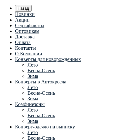
Назад
Новинки
Акции
Сертификаты
Оптовикам
Доставка
Оплата
Контакты
О Компании
Конверты для новорожденных
Лето
Весна-Осень
Зима
Конверты в Автокресла
Лето
Весна-Осень
Зима
Комбинезоны
Лето
Весна-Осень
Зима
Конверт-одеяло на выписку
Лето
Весна-Осень