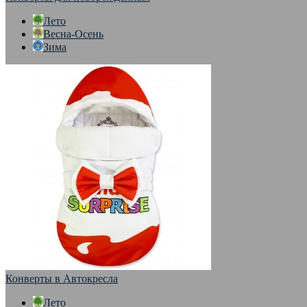
Лето
Весна-Осень
Зима
Конверты в Автокресла
Лето