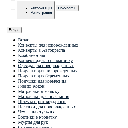
Авторизация
Покупок:
0
Регистрация
Везде
Везде
Конверты для новорожденных
Конверты в Автокресла
Комбинезоны
Конверт-одеяло на выписку
Одежда для новорожденных
Подушки для новорожденных
Подушки для беременных
Подушки для кормления
Гнездо-Кокон
Матрасики в коляску
Матрасики для пеленания
Шлемы противоударные
Пеленки для новорожденных
Чехлы на стульчик
Бортики в кроватку
Муфты для рук
Спальные мешки