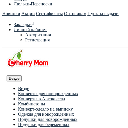
Люльки-Переноски
Новинки
Акции
Сертификаты
Оптовикам
Пункты выдачи
0
Закладки
Личный кабинет
Авторизация
Регистрация
Везде
Везде
Конверты для новорожденных
Конверты в Автокресла
Комбинезоны
Конверт-одеяло на выписку
Одежда для новорожденных
Подушки для новорожденных
Подушки для беременных